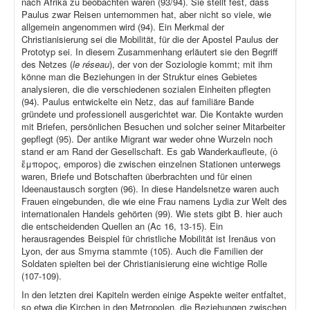
nach Afrika zu beobachten waren (93/94). Sie stellt fest, dass
Paulus zwar Reisen unternommen hat, aber nicht so viele, wie
allgemein angenommen wird (94). Ein Merkmal der
Christianisierung sei die Mobilität, für die der Apostel Paulus der
Prototyp sei. In diesem Zusammenhang erläutert sie den Begriff
des Netzes (
le réseau
), der von der Soziologie kommt; mit ihm
könne man die Beziehungen in der Struktur eines Gebietes
analysieren, die die verschiedenen sozialen Einheiten pflegten
(94). Paulus entwickelte ein Netz, das auf familiäre Bande
gründete und professionell ausgerichtet war. Die Kontakte wurden
mit Briefen, persönlichen Besuchen und solcher seiner Mitarbeiter
gepflegt (95). Der antike Migrant war weder ohne Wurzeln noch
stand er am Rand der Gesellschaft. Es gab Wanderkaufleute, (ὁ
ἔμπορος, emporos) die zwischen einzelnen Stationen unterwegs
waren, Briefe und Botschaften überbrachten und für einen
Ideenaustausch sorgten (96). In diese Handelsnetze waren auch
Frauen eingebunden, die wie eine Frau namens Lydia zur Welt des
internationalen Handels gehörten (99). Wie stets gibt B. hier auch
die entscheidenden Quellen an (Ac 16, 13-15). Ein
herausragendes Beispiel für christliche Mobilität ist Irenäus von
Lyon, der aus Smyrna stammte (105). Auch die Familien der
Soldaten spielten bei der Christianisierung eine wichtige Rolle
(107-109).
In den letzten drei Kapiteln werden einige Aspekte weiter entfaltet,
so etwa die Kirchen in den Metropolen, die Beziehungen zwischen