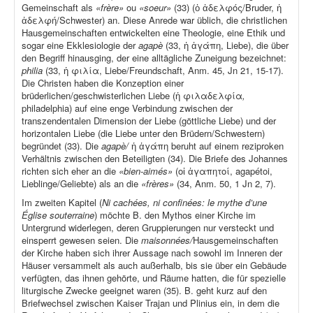
Gemeinschaft als
«frère»
ou
«soeur»
(33) (ὁ ἀδελφός/Bruder, ἡ
ἀδελφή/Schwester) an. Diese Anrede war üblich, die christlichen
Hausgemeinschaften entwickelten eine Theologie, eine Ethik und
sogar eine Ekklesiologie der
agapè
(33, ἡ ἀγάπη, Liebe), die über
den Begriff hinausging, der eine alltägliche Zuneigung bezeichnet:
philia
(33, ἡ φιλία, Liebe/Freundschaft, Anm. 45, Jn 21, 15-17).
Die Christen haben die Konzeption einer
brüderlichen/geschwisterlichen Liebe (ἡ φιλαδελφία
,
philadelphia) auf eine enge Verbindung zwischen der
transzendentalen Dimension der Liebe (göttliche Liebe) und der
horizontalen Liebe (die Liebe unter den Brüdern/Schwestern)
begründet (33). Die
agapè/
ἡ ἀγάπη beruht auf einem reziproken
Verhältnis zwischen den Beteiligten (34). Die Briefe des Johannes
richten sich eher an die
«bien-aimés»
(οἱ ἀγαπητοί, agapétoi,
Lieblinge/Geliebte) als an die
«frères»
(34, Anm. 50, 1 Jn 2, 7).
Im zweiten Kapitel (
Ni cachées, ni confinées: le mythe d’une
Église souterraine
) möchte B. den Mythos einer Kirche im
Untergrund widerlegen, deren Gruppierungen nur versteckt und
einsperrt gewesen seien. Die
maisonnées/
Hausgemeinschaften
der Kirche haben sich ihrer Aussage nach sowohl im Inneren der
Häuser versammelt als auch außerhalb, bis sie über ein Gebäude
verfügten, das ihnen gehörte, und Räume hatten, die für spezielle
liturgische Zwecke geeignet waren (35). B. geht kurz auf den
Briefwechsel zwischen Kaiser Trajan und Plinius ein, in dem die