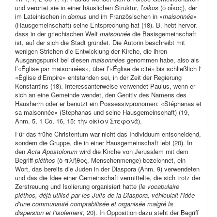
und verortet sie in einer häuslichen Struktur, l’
oikos
(ὁ οἶκος)
,
der
im Lateinischen in
domus
und im Französischen in «
maisonnée
»
(Hausgemeinschaft) seine Entsprechung hat (18). B. hebt hervor,
dass in der griechischen Welt
maisonnée
die Basisgemeinschaft
ist, auf der sich die Stadt gründet. Die Autorin beschreibt mit
wenigen Strichen die Entwicklung der Kirche, die ihren
Ausgangspunkt bei diesen
maisonnées
genommen habe, also als
l’«Église par maisonnées», über l’«Église de cité» bis schließlich l‘
«Église d‘Empire» entstanden sei, in der Zeit der Regierung
Konstantins (18). Interessanterweise verwendet Paulus, wenn er
sich an eine Gemeinde wendet, den Genitiv des Namens des
Hausherrn oder er benutzt ein Possessivpronomen: «Stéphanas et
sa maisonnée» (Stephanas und seine Hausgemeinschaft) (19,
Anm. 5, 1 Co, 16, 15: τὴν οἰκίαν Στεφανᾶ).
Für das frühe Christentum war nicht das Individuum entscheidend,
sondern die Gruppe, die in einer Hausgemeinschaft lebt (20). In
den
Acta Apostolorum
wird die Kirche von Jerusalem mit dem
Begriff
pléthos
(ὁ πλῆθος, Menschenmenge) bezeichnet, ein
Wort, das bereits die Juden in der Diaspora (Anm. 9) verwendeten
und das die Idee einer Gemeinschaft vermittelte, die sich trotz der
Zerstreuung und Isolierung organisiert hatte (
le vocabulaire
pléthos, déjà utilisé par les Juifs de la Diaspora, véhiculait l’idée
d’une communauté comptabilisée et organisée malgré la
dispersion et l’isolement,
20). In Opposition dazu steht der Begriff