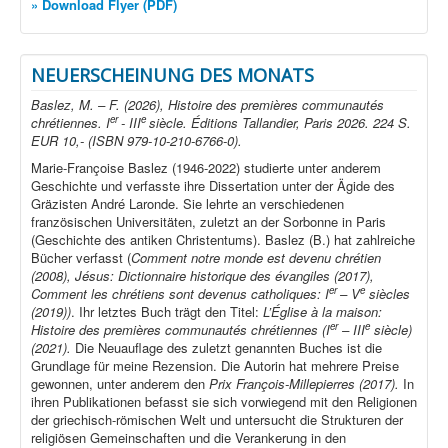
» Download Flyer (PDF)
NEUERSCHEINUNG DES MONATS
Baslez, M. – F. (2026), Histoire des premières communautés
er
e
chrétiennes. I
- III
siècle. Éditions Tallandier, Paris 2026. 224 S.
EUR 10,- (ISBN 979-10-210-6766-0).
Marie-Françoise Baslez (1946-2022) studierte unter anderem
Geschichte und verfasste ihre Dissertation unter der Ägide des
Gräzisten André Laronde. Sie lehrte an verschiedenen
französischen Universitäten, zuletzt an der Sorbonne in Paris
(Geschichte des antiken Christentums). Baslez (B.) hat zahlreiche
Bücher verfasst (
Comment notre monde est devenu chrétien
(2008), Jésus: Dictionnaire historique des évangiles (2017),
er
e
Comment les chrétiens sont devenus catholiques: I
– V
siècles
(2019))
. Ihr letztes Buch trägt den Titel:
L’Église à la maison:
er
e
Histoire des premières communautés chrétiennes (I
– III
siècle)
(2021).
Die Neuauflage des zuletzt genannten Buches ist die
Grundlage für meine Rezension. Die Autorin hat mehrere Preise
gewonnen, unter anderem den
Prix François-Millepierres (2017).
In
ihren Publikationen befasst sie sich vorwiegend mit den Religionen
der griechisch-römischen Welt und untersucht die Strukturen der
religiösen Gemeinschaften und die Verankerung in den