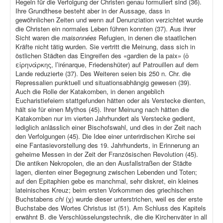
Regeln für die Verfolgung der Christen genau formuliert sind (36).
Ihre Grundthese besteht aber in der Aussage, dass in
gewöhnlichen Zeiten und wenn auf Denunziation verzichtet wurde
die Christen ein normales Leben führen konnten (37). Aus ihrer
Sicht waren die
maisonnées
Refugien, in denen die staatlichen
Kräfte nicht tätig wurden. Sie vertritt die Meinung, dass sich in
östlichen Städten das Eingreifen des «gardien de la paix» (ὁ
εἰρηνάρκης, l’irénarque, Friedenshüter) auf Patrouillen auf dem
Lande reduzierte (37). Des Weiteren seien bis 250 n. Chr. die
Repressalien punktuell und situationsabhängig gewesen (39).
Auch die Rolle der Katakomben, in denen angeblich
Eucharistiefeiern stattgefunden hätten oder als Verstecke dienten,
hält sie für einen Mythos (45). Ihrer Meinung nach hätten die
Katakomben nur im vierten Jahrhundert als Verstecke gedient,
lediglich anlässlich einer Bischofswahl, und dies in der Zeit nach
den Verfolgungen (45). Die Idee einer unterirdischen Kirche sei
eine Fantasievorstellung des 19. Jahrhunderts, in Erinnerung an
geheime Messen in der Zeit der Französischen Revolution (45).
Die antiken Nekropolen, die an den Ausfallstraßen der Städte
lagen, dienten einer Begegnung zwischen Lebenden und Toten;
auf den Epitaphien gebe es manchmal, sehr diskret, ein kleines
lateinisches Kreuz; beim ersten Vorkommen des griechischen
Buchstabens
chi
(χ) wurde dieser unterstrichen, weil es der erste
Buchstabe des Wortes Christus ist (51). Am Schluss des Kapitels
erwähnt B. die Verschlüsselungstechnik, die die Kirchenväter in all