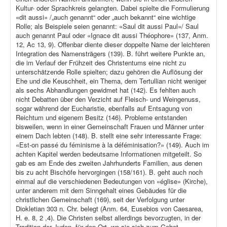
Kultur- oder Sprachkreis gelangten. Dabei spielte die Formulierung
«dit aussi» /„auch genannt“ oder „auch bekannt“ eine wichtige
Rolle; als Beispiele seien genannt: «Saul dit aussi Paul»/ Saul
auch genannt Paul oder «Ignace dit aussi Théophore» (137, Anm.
12, Ac 13, 9). Offenbar diente dieser doppelte Name der leichteren
Integration des Namensträgers (139). B. führt weitere Punkte an,
die im Verlauf der Frühzeit des Christentums eine nicht zu
unterschätzende Rolle spielten; dazu gehören die Auflösung der
Ehe und die Keuschheit, ein Thema, dem Tertullian nicht weniger
als sechs Abhandlungen gewidmet hat (142). Es fehlten auch
nicht Debatten über den Verzicht auf Fleisch- und Weingenuss,
sogar während der Eucharistie, ebenfalls auf Entsagung von
Reichtum und eigenem Besitz (146). Probleme entstanden
bisweilen, wenn in einer Gemeinschaft Frauen und Männer unter
einem Dach lebten (148). B. stellt eine sehr interessante Frage:
«Est-on passé du féminisme à la déféminisation?» (149). Auch im
achten Kapitel werden bedeutsame Informationen mitgeteilt. So
gab es am Ende des zweiten Jahrhunderts Familien, aus denen
bis zu acht Bischöfe hervorgingen (158/161). B. geht auch noch
einmal auf die verschiedenen Bedeutungen von «église» (Kirche),
unter anderem mit dem Sinngehalt eines Gebäudes für die
christlichen Gemeinschaft (169), seit der Verfolgung unter
Diokletian 303 n. Chr. belegt (Anm. 64, Eusebios von Caesarea,
H. e. 8, 2 ,4). Die Christen selbst allerdings bevorzugten, in der
Tradition der Juden, für den Ort, wo sie sich zum Gebet