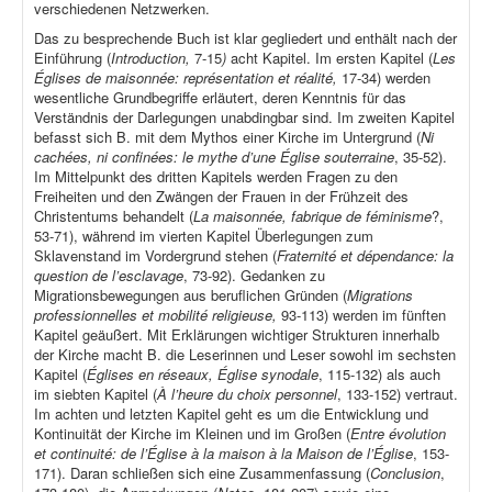
verschiedenen Netzwerken.
Das zu besprechende Buch ist klar gegliedert und enthält nach der
Einführung (
Introduction,
7-15
)
acht Kapitel. Im ersten Kapitel (
Les
Églises de maisonnée: représentation et réalité,
17-34) werden
wesentliche Grundbegriffe erläutert, deren Kenntnis für das
Verständnis der Darlegungen unabdingbar sind. Im zweiten Kapitel
befasst sich B. mit dem Mythos einer Kirche im Untergrund (
Ni
cachées, ni confinées: le mythe d’une Église souterraine
, 35-52).
Im Mittelpunkt des dritten Kapitels werden Fragen zu den
Freiheiten und den Zwängen der Frauen in der Frühzeit des
Christentums behandelt (
La maisonnée, fabrique de féminisme
?,
53-71), während im vierten Kapitel Überlegungen zum
Sklavenstand im Vordergrund stehen (
Fraternité et dépendance: la
question de l’esclavage
, 73-92). Gedanken zu
Migrationsbewegungen aus beruflichen Gründen (
Migrations
professionnelles et mobilité religieuse,
93-113) werden im fünften
Kapitel geäußert. Mit Erklärungen wichtiger Strukturen innerhalb
der Kirche macht B. die Leserinnen und Leser sowohl im sechsten
Kapitel (
Églises en réseaux, Église synodale
, 115-132) als auch
im siebten Kapitel (
À l’heure du choix personnel
, 133-152) vertraut.
Im achten und letzten Kapitel geht es um die Entwicklung und
Kontinuität der Kirche im Kleinen und im Großen (
Entre évolution
et continuité: de l’Église à la maison à la Maison de l’Église
, 153-
171). Daran schließen sich eine Zusammenfassung (
Conclusion
,