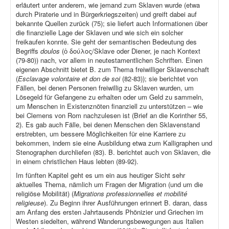
erläutert unter anderem, wie jemand zum Sklaven wurde (etwa
durch Piraterie und in Bürgerkriegszeiten) und greift dabei auf
bekannte Quellen zurück (75); sie liefert auch Informationen über
die finanzielle Lage der Sklaven und wie sich ein solcher
freikaufen konnte. Sie geht der semantischen Bedeutung des
Begriffs
doulos
(ὁ δούλος/Sklave oder Diener, je nach Kontext
(79-80)) nach, vor allem in neutestamentlichen Schriften. Einen
eigenen Abschnitt bietet B. zum Thema freiwilliger Sklavenschaft
(
Esclavage volontaire et don de soi
(82-83)); sie berichtet von
Fällen, bei denen Personen freiwillig zu Sklaven wurden, um
Lösegeld für Gefangene zu erhalten oder um Geld zu sammeln,
um Menschen in Existenznöten finanziell zu unterstützen – wie
bei Clemens von Rom nachzulesen ist (Brief an die Korinther 55,
2). Es gab auch Fälle, bei denen Menschen den Sklavenstand
erstrebten, um bessere Möglichkeiten für eine Karriere zu
bekommen, indem sie eine Ausbildung etwa zum Kalligraphen und
Stenographen durchliefen (83). B. berichtet auch von Sklaven, die
in einem christlichen Haus lebten (89-92).
Im fünften Kapitel geht es um ein aus heutiger Sicht sehr
aktuelles Thema, nämlich um Fragen der Migration (und um die
religiöse Mobilität) (
Migrations professionnelles et mobilité
religieuse
). Zu Beginn ihrer Ausführungen erinnert B. daran, dass
am Anfang des ersten Jahrtausends Phönizier und Griechen im
Westen siedelten, während Wanderungsbewegungen aus Italien