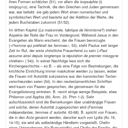
ihren Formen schätzten (51); vor allem die
isopséphie
(ἡ
ἰσοψηφία), eine Technik, die den Griechen und Juden gemeinsam
war, war beliebt: sie gab jedem Wort einen numerischen und
symbolischen Wert und basierte auf der Addition der Werte, die
jedem Buchstaben zukommt (51/52).
Im dritten Kapitel (
La maisonnée, fabrique de féminisme
?) stehen
Aspekte der Rolle der Frau im Vordergrund. Während Jesus in den
Evangelien als Mann erscheint, der die Frauen bevorzugte
(«
l’homme qui préférait les femmes»
, 53), steht Paulus seit langer
Zeit im Ruf, der erste christliche Frauenfeind zu sein («
Paul
assume ainsi depuis longtemps la réputation de premier misogyne
chrétien»
( 54)). In seiner Nachfolge lese sich die
Kirchengeschichte – so B. – als eine Folge von Bestrebungen, die
kirchliche Einrichtung immer maskuliner werden zu lassen, wobei
die Frauen mit Autorität sukzessive aus den kanonischen Texten
verschwunden seien (54). In den neutestamentlichen Schriften
wird kaum von Paaren gesprochen, die gemeinsam für die
Evangelisierung eintreten. B. nennt einige wenige Beispiele, etwa
Philemon und Apphia (60, Anm. 23, Phm 1-2). Sehr
aufschlussreich sind die Bemerkungen über unabhängige Frauen
und solche, denen Autorität zugesprochen wird (
Femmes
indépendantes, femmes d‘ autorité
, 63-68). B. spricht von Frauen,
die in den
Acta
genannt werden, darunter auch von Lydia (Ac 16,
14-15); sie wird als selbständige Händlerin vorgestellt, Chefin
eines Unternehmens (für Purpurstoffe) und Chefin der Familie, die