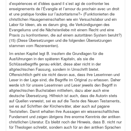
d’expériences et d’idées quand il s’est agi de confronter les
enseignements de l’Évangile et l’amour du prochain avec un droit
et une pratique fondée sur l’autoritarisme?» (Funktionierten die
christlichen Hausgemeinschaften wie ein Versuchslabor und ein
Labor für Ideen, als es darum ging, die Verkündigungen des
Evangeliums und die Nächstenliebe mit einem Recht und eine
Praxis zu konfrontieren, die auf einem autoritären System beruht?)
(15) (Diese Übersetzungen und die folgenden Übersetzungen
stammen vom Rezensenten).
Im ersten Kapitel legt B. insofern die Grundlagen für die
Ausführungen in den späteren Kapiteln, als sie die
Schlüsselbegriffe genau erklärt, diese aber nicht in der
altgriechischen Fassung, sondern in Umschrift bietet.
Offensichtlich geht sie nicht davon aus, dass ihre Leserinnen und
Leser in der Lage sind, die Begriffe im Original zu erfassen. Daher
werde ich für unsere Leserinnen und Leser jeweils den Begriff in
altgriechischen Buchstaben mitliefern, dazu aber auch eine
deutsche Übersetzung. Hilfreich ist auch, dass die Autorin stets
auf Quellen verweist, sei es auf die Texte des Neuen Testaments,
sei es auf Schriften der Kirchenväter, aber auch auf pagane
Textstellen. Damit erhalten ihre Aussagen ein wissenschaftliches
Fundament und zeigen übrigens ihre enorme Kenntnis der antiken
christlichen Literatur. Es bleibt noch der Hinweis, dass B. nicht nur
für Theologen schreibt, sondern auch für an den antiken Sprachen