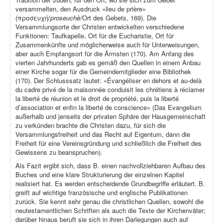
versammelten, den Ausdruck «lieu de prière»
(προσευχή/
proseuchè/
Ort des Gebets, 169). Die
Versammlungsorte der Christen entwickelten verschiedene
Funktionen: Taufkapelle, Ort für die Eucharistie, Ort für
Zusammenkünfte und möglicherweise auch für Unterweisungen,
aber auch Empfangsort für die Ärmsten (170). Am Anfang des
vierten Jahrhunderts gab es gemäß den Quellen in einem Anbau
einer Kirche sogar für die Gemeindemitglieder eine Bibliothek
(170). Der Schlusssatz lautet: «Évangéliser en dehors et au-delà
du cadre privé de la maisonnée conduisit les chrétiens à réclamer
la liberté de réunion et le droit de propriété, puis la liberté
d’association et enfin la liberté de conscience» (Das Evangelium
außerhalb und jenseits der privaten Sphäre der Hausgemeinschaft
zu verkünden brachte die Christen dazu, für sich die
Versammlungsfreiheit und das Recht auf Eigentum, dann die
Freiheit für eine Vereinsgründung und schließlich die Freiheit des
Gewissens zu beanspruchen).
Als Fazit ergibt sich, dass B. einen nachvollziehbaren Aufbau des
Buches und eine klare Strukturierung der einzelnen Kapitel
realisiert hat. Es werden entscheidende Grundbegriffe erläutert. B.
greift auf wichtige französische und englische Publikationen
zurück. Sie kennt sehr genau die christlichen Quellen, sowohl die
neutestamentlichen Schriften als auch die Texte der Kirchenväter;
darüber hinaus beruft sie sich in ihren Darlegungen auch auf