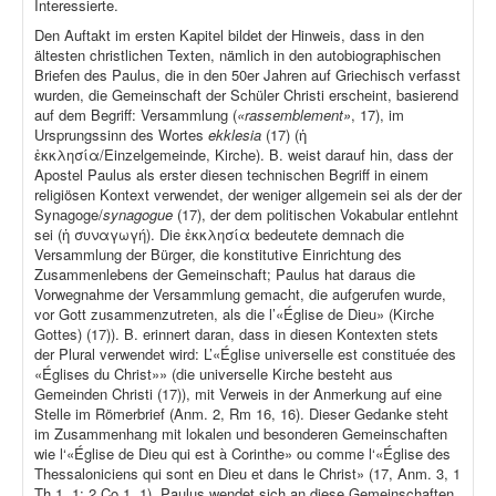
Interessierte.
Den Auftakt im ersten Kapitel bildet der Hinweis, dass in den
ältesten christlichen Texten, nämlich in den autobiographischen
Briefen des Paulus, die in den 50er Jahren auf Griechisch verfasst
wurden, die Gemeinschaft der Schüler Christi erscheint, basierend
auf dem Begriff: Versammlung (
«rassemblement»
, 17), im
Ursprungssinn des Wortes
ekklesia
(17) (ἡ
ἐκκλησία/Einzelgemeinde, Kirche). B. weist darauf hin, dass der
Apostel Paulus als erster diesen technischen Begriff in einem
religiösen Kontext verwendet, der weniger allgemein sei als der der
Synagoge/
synagogue
(17), der dem politischen Vokabular entlehnt
sei (ἡ συναγωγή). Die ἐκκλησία bedeutete demnach die
Versammlung der Bürger, die konstitutive Einrichtung des
Zusammenlebens der Gemeinschaft; Paulus hat daraus die
Vorwegnahme der Versammlung gemacht, die aufgerufen wurde,
vor Gott zusammenzutreten, als die l’«Église de Dieu» (Kirche
Gottes) (17)). B. erinnert daran, dass in diesen Kontexten stets
der Plural verwendet wird: L’«Église universelle est constituée des
«Églises du Christ»» (die universelle Kirche besteht aus
Gemeinden Christi (17)), mit Verweis in der Anmerkung auf eine
Stelle im Römerbrief (Anm. 2, Rm 16, 16). Dieser Gedanke steht
im Zusammenhang mit lokalen und besonderen Gemeinschaften
wie l‘«Église de Dieu qui est à Corinthe» ou comme l‘«Église des
Thessaloniciens qui sont en Dieu et dans le Christ» (17, Anm. 3, 1
Th 1, 1; 2 Co 1, 1). Paulus wendet sich an diese Gemeinschaften