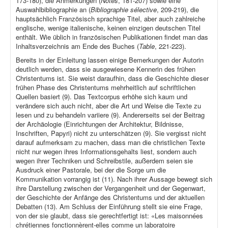
173-180), die Anmerkungen (
Notes
, 181-207) sowie eine
Auswahlbibliographie an (
Bibliographie sélective
, 209-219), die
hauptsächlich Französisch sprachige Titel, aber auch zahlreiche
englische, wenige italienische, keinen einzigen deutschen Titel
enthält. Wie üblich in französischen Publikationen findet man das
Inhaltsverzeichnis am Ende des Buches (
Table
, 221-223).
Bereits in der Einleitung lassen einige Bemerkungen der Autorin
deutlich werden, dass sie ausgewiesene Kennerin des frühen
Christentums ist. Sie weist daraufhin, dass die Geschichte dieser
frühen Phase des Christentums mehrheitlich auf schriftlichen
Quellen basiert (9). Das Textcorpus erhöhe sich kaum und
verändere sich auch nicht, aber die Art und Weise die Texte zu
lesen und zu behandeln variiere (9). Andererseits sei der Beitrag
der Archäologie (Einrichtungen der Architektur, Bildnisse,
Inschriften, Papyri) nicht zu unterschätzen (9). Sie vergisst nicht
darauf aufmerksam zu machen, dass man die christlichen Texte
nicht nur wegen ihres Informationsgehalts liest, sondern auch
wegen ihrer Techniken und Schreibstile, außerdem seien sie
Ausdruck einer Pastorale, bei der die Sorge um die
Kommunikation vorrangig ist (11). Nach ihrer Aussage bewegt sich
ihre Darstellung zwischen der Vergangenheit und der Gegenwart,
der Geschichte der Anfänge des Christentums und der aktuellen
Debatten (13). Am Schluss der Einführung stellt sie eine Frage,
von der sie glaubt, dass sie gerechtfertigt ist: «Les maisonnées
chrétiennes fonctionnèrent-elles comme un laboratoire