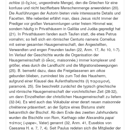
ochlos
(ὁ ὄχλος, ungeordnete Menge), den die Griechen für eine
konfuse und nicht bezifferbare Menschenmenge anwendeten (20).
Die Ausführungen der Autorin bieten viele interessante Details und
Facetten. Wie nebenbei erfährt man, dass Jesus nicht immer der
Prediger vor großen Versammlungen unter freiem Himmel war,
sondern häufig in Privathäusern in Galiläa und Judäa gepredigt hat
(21). In Privathäusern fanden auch Taufen statt, die etwa Petrus
vornahm; so ließ sich ein römischer Centurio namens Cornelius
mit seiner gesamten Hausgemeinschaft, den Angestellten,
Verwandten und engen Freunden taufen (22, Anm. 17, Ac 10, 1-7).
Im Verlauf der Geschichte wurde die Organisation der
Hausgemeinschaft (ὁ οἶκος, maisonnée,) immer komplexer und
größer, etwa durch die Landflucht und die Migrationsbewegungen
(25). B. bemerkt dazu, dass die Freigelassenen am
oikos
gebunden blieben, zumindest bis zum Tod des Hausherrn,
aufgrund einer Klausel des Aufenthaltsrechts (ἡ παραμονή,
paramonè
,
25). Sie beschreibt zunächst die typisch griechische
und römische Hausgemeinschaft der vorchristlichen Zeit (28-32),
um dann Einzelheiten der christlichen Hausgemeinschaft zu liefern
(32-34). Es wird auch das Vokabular einer derart neuen
maisonnée
chrétienne
präsentiert; an der Spitze eines Bistums steht
bekanntlich der Bischof. Ab dem Ende des zweiten Jahrhunderts
wurden die Bischöfe von Rom, Karthago oder Alexandria
papa
/
πάπας (
«pape»
, Vater) genannt (32, Anm. 41, Eusebios von
Caesarea H
.
e
.
7, 7, 4). Seit Paulus redeten sich die Mitglieder der