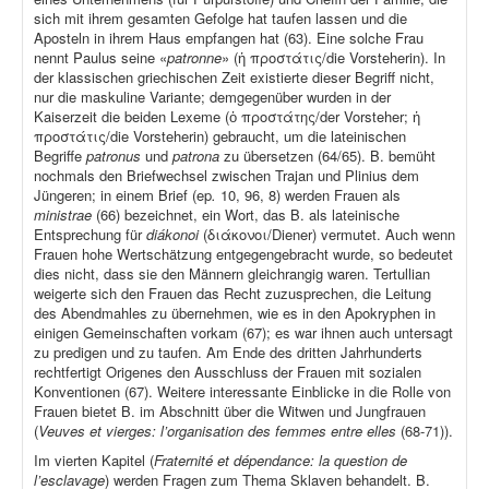
sich mit ihrem gesamten Gefolge hat taufen lassen und die
Aposteln in ihrem Haus empfangen hat (63). Eine solche Frau
nennt Paulus seine «
patronne
» (ἡ προστάτις/die Vorsteherin). In
der klassischen griechischen Zeit existierte dieser Begriff nicht,
nur die maskuline Variante; demgegenüber wurden in der
Kaiserzeit die beiden Lexeme (ὁ προστάτης/der Vorsteher; ἡ
προστάτις/die Vorsteherin) gebraucht, um die lateinischen
Begriffe
patronus
und
patrona
zu übersetzen (64/65). B. bemüht
nochmals den Briefwechsel zwischen Trajan und Plinius dem
Jüngeren; in einem Brief (ep
.
10, 96, 8) werden Frauen als
ministrae
(66) bezeichnet, ein Wort, das B. als lateinische
Entsprechung für
diákonoi
(διάκονοι/Diener) vermutet. Auch wenn
Frauen hohe Wertschätzung entgegengebracht wurde, so bedeutet
dies nicht, dass sie den Männern gleichrangig waren. Tertullian
weigerte sich den Frauen das Recht zuzusprechen, die Leitung
des Abendmahles zu übernehmen, wie es in den Apokryphen in
einigen Gemeinschaften vorkam (67); es war ihnen auch untersagt
zu predigen und zu taufen. Am Ende des dritten Jahrhunderts
rechtfertigt Origenes den Ausschluss der Frauen mit sozialen
Konventionen (67). Weitere interessante Einblicke in die Rolle von
Frauen bietet B. im Abschnitt über die Witwen und Jungfrauen
(
Veuves et vierges: l’organisation des femmes entre elles
(68-71)).
Im vierten Kapitel (
Fraternité et dépendance: la question de
l’esclavage
) werden Fragen zum Thema Sklaven behandelt. B.