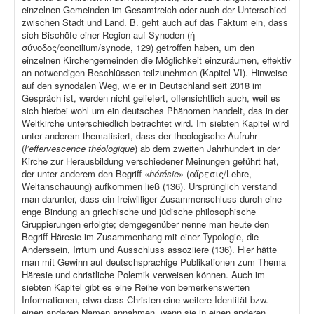
einzelnen Gemeinden im Gesamtreich oder auch der Unterschied
zwischen Stadt und Land. B. geht auch auf das Faktum ein, dass
sich Bischöfe einer Region auf Synoden (ἡ
σύνοδος/concilium/synode, 129) getroffen haben, um den
einzelnen Kirchengemeinden die Möglichkeit einzuräumen, effektiv
an notwendigen Beschlüssen teilzunehmen (Kapitel VI). Hinweise
auf den synodalen Weg, wie er in Deutschland seit 2018 im
Gespräch ist, werden nicht geliefert, offensichtlich auch, weil es
sich hierbei wohl um ein deutsches Phänomen handelt, das in der
Weltkirche unterschiedlich betrachtet wird. Im siebten Kapitel wird
unter anderem thematisiert, dass der theologische Aufruhr
(
l’effervescence théologique
) ab dem zweiten Jahrhundert in der
Kirche zur Herausbildung verschiedener Meinungen geführt hat,
der unter anderem den Begriff «
hérésie
» (αἵρεσις/Lehre,
Weltanschauung) aufkommen ließ (136). Ursprünglich verstand
man darunter, dass ein freiwilliger Zusammenschluss durch eine
enge Bindung an griechische und jüdische philosophische
Gruppierungen erfolgte; demgegenüber nenne man heute den
Begriff Häresie im Zusammenhang mit einer Typologie, die
Anderssein, Irrtum und Ausschluss assoziiere (136). Hier hätte
man mit Gewinn auf deutschsprachige Publikationen zum Thema
Häresie und christliche Polemik verweisen können. Auch im
siebten Kapitel gibt es eine Reihe von bemerkenswerten
Informationen, etwa dass Christen eine weitere Identität bzw.
einen anderen Namen annahmen, wenn sie in einen anderen