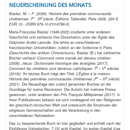
NEUERSCHEINUNG DES MONATS
Baslez, M. – F. (2026), Histoire des premières communautés
er
e
chrétiennes. I
- III
siècle. Éditions Tallandier, Paris 2026. 224 S.
EUR 10,- (ISBN 979-10-210-6766-0).
Marie-Françoise Baslez (1946-2022) studierte unter anderem
Geschichte und verfasste ihre Dissertation unter der Ägide des
Gräzisten André Laronde. Sie lehrte an verschiedenen
französischen Universitäten, zuletzt an der Sorbonne in Paris
(Geschichte des antiken Christentums). Baslez (B.) hat zahlreiche
Bücher verfasst (
Comment notre monde est devenu chrétien
(2008), Jésus: Dictionnaire historique des évangiles (2017),
er
e
Comment les chrétiens sont devenus catholiques: I
– V
siècles
(2019))
. Ihr letztes Buch trägt den Titel:
L’Église à la maison:
er
e
Histoire des premières communautés chrétiennes (I
– III
siècle)
(2021).
Die Neuauflage des zuletzt genannten Buches ist die
Grundlage für meine Rezension. Die Autorin hat mehrere Preise
gewonnen, unter anderem den
Prix François-Millepierres (2017).
In
ihren Publikationen befasst sie sich vorwiegend mit den Religionen
der griechisch-römischen Welt und untersucht die Strukturen der
religiösen Gemeinschaften und die Verankerung in den
verschiedenen Netzwerken.
Das zu besprechende Buch ist klar gegliedert und enthält nach der
Einführung (
Introduction,
7-15
)
acht Kapitel. Im ersten Kapitel (
Les