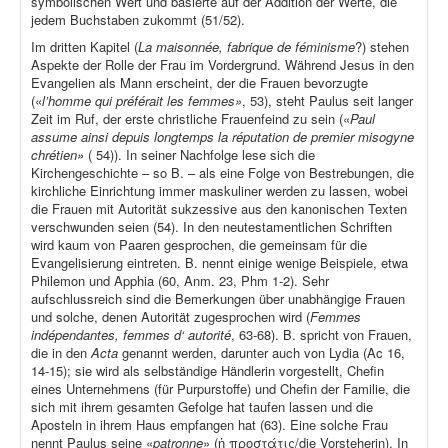
symbolischen Wert und basierte auf der Addition der Werte, die
jedem Buchstaben zukommt (51/52).
Im dritten Kapitel (
La maisonnée, fabrique de féminisme
?) stehen
Aspekte der Rolle der Frau im Vordergrund. Während Jesus in den
Evangelien als Mann erscheint, der die Frauen bevorzugte
(«
l’homme qui préférait les femmes»
, 53), steht Paulus seit langer
Zeit im Ruf, der erste christliche Frauenfeind zu sein («
Paul
assume ainsi depuis longtemps la réputation de premier misogyne
chrétien»
( 54)). In seiner Nachfolge lese sich die
Kirchengeschichte – so B. – als eine Folge von Bestrebungen, die
kirchliche Einrichtung immer maskuliner werden zu lassen, wobei
die Frauen mit Autorität sukzessive aus den kanonischen Texten
verschwunden seien (54). In den neutestamentlichen Schriften
wird kaum von Paaren gesprochen, die gemeinsam für die
Evangelisierung eintreten. B. nennt einige wenige Beispiele, etwa
Philemon und Apphia (60, Anm. 23, Phm 1-2). Sehr
aufschlussreich sind die Bemerkungen über unabhängige Frauen
und solche, denen Autorität zugesprochen wird (
Femmes
indépendantes, femmes d‘ autorité
, 63-68). B. spricht von Frauen,
die in den
Acta
genannt werden, darunter auch von Lydia (Ac 16,
14-15); sie wird als selbständige Händlerin vorgestellt, Chefin
eines Unternehmens (für Purpurstoffe) und Chefin der Familie, die
sich mit ihrem gesamten Gefolge hat taufen lassen und die
Aposteln in ihrem Haus empfangen hat (63). Eine solche Frau
nennt Paulus seine «
patronne
» (ἡ προστάτις/die Vorsteherin). In