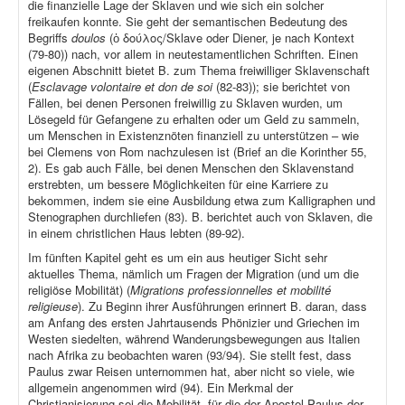
die finanzielle Lage der Sklaven und wie sich ein solcher
freikaufen konnte. Sie geht der semantischen Bedeutung des
Begriffs
doulos
(ὁ δούλος/Sklave oder Diener, je nach Kontext
(79-80)) nach, vor allem in neutestamentlichen Schriften. Einen
eigenen Abschnitt bietet B. zum Thema freiwilliger Sklavenschaft
(
Esclavage volontaire et don de soi
(82-83)); sie berichtet von
Fällen, bei denen Personen freiwillig zu Sklaven wurden, um
Lösegeld für Gefangene zu erhalten oder um Geld zu sammeln,
um Menschen in Existenznöten finanziell zu unterstützen – wie
bei Clemens von Rom nachzulesen ist (Brief an die Korinther 55,
2). Es gab auch Fälle, bei denen Menschen den Sklavenstand
erstrebten, um bessere Möglichkeiten für eine Karriere zu
bekommen, indem sie eine Ausbildung etwa zum Kalligraphen und
Stenographen durchliefen (83). B. berichtet auch von Sklaven, die
in einem christlichen Haus lebten (89-92).
Im fünften Kapitel geht es um ein aus heutiger Sicht sehr
aktuelles Thema, nämlich um Fragen der Migration (und um die
religiöse Mobilität) (
Migrations professionnelles et mobilité
religieuse
). Zu Beginn ihrer Ausführungen erinnert B. daran, dass
am Anfang des ersten Jahrtausends Phönizier und Griechen im
Westen siedelten, während Wanderungsbewegungen aus Italien
nach Afrika zu beobachten waren (93/94). Sie stellt fest, dass
Paulus zwar Reisen unternommen hat, aber nicht so viele, wie
allgemein angenommen wird (94). Ein Merkmal der
Christianisierung sei die Mobilität, für die der Apostel Paulus der