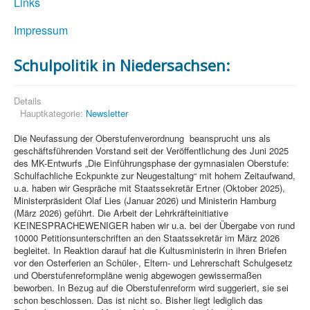
Links
Impressum
Schulpolitik in Niedersachsen:
Details
Hauptkategorie:
Newsletter
Die Neufassung der Oberstufenverordnung beansprucht uns als
geschäftsführenden Vorstand seit der Veröffentlichung des Juni 2025
des MK-Entwurfs „Die Einführungsphase der gymnasialen Oberstufe:
Schulfachliche Eckpunkte zur Neugestaltung“ mit hohem Zeitaufwand,
u.a. haben wir Gespräche mit Staatssekretär Ertner (Oktober 2025),
Ministerpräsident Olaf Lies (Januar 2026) und Ministerin Hamburg
(März 2026) geführt. Die Arbeit der Lehrkräfteinitiative
KEINESPRACHEWENIGER haben wir u.a. bei der Übergabe von rund
10000 Petitionsunterschriften an den Staatssekretär im März 2026
begleitet. In Reaktion darauf hat die Kultusministerin in ihren Briefen
vor den Osterferien an Schüler-, Eltern- und Lehrerschaft Schulgesetz
und Oberstufenreformpläne wenig abgewogen gewissermaßen
beworben. In Bezug auf die Oberstufenreform wird suggeriert, sie sei
schon beschlossen. Das ist nicht so. Bisher liegt lediglich das