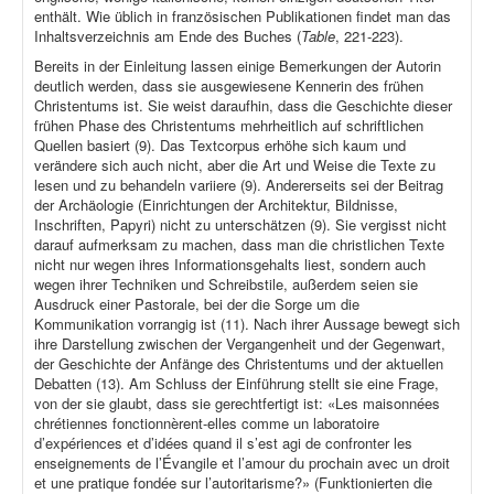
enthält. Wie üblich in französischen Publikationen findet man das
Inhaltsverzeichnis am Ende des Buches (
Table
, 221-223).
Bereits in der Einleitung lassen einige Bemerkungen der Autorin
deutlich werden, dass sie ausgewiesene Kennerin des frühen
Christentums ist. Sie weist daraufhin, dass die Geschichte dieser
frühen Phase des Christentums mehrheitlich auf schriftlichen
Quellen basiert (9). Das Textcorpus erhöhe sich kaum und
verändere sich auch nicht, aber die Art und Weise die Texte zu
lesen und zu behandeln variiere (9). Andererseits sei der Beitrag
der Archäologie (Einrichtungen der Architektur, Bildnisse,
Inschriften, Papyri) nicht zu unterschätzen (9). Sie vergisst nicht
darauf aufmerksam zu machen, dass man die christlichen Texte
nicht nur wegen ihres Informationsgehalts liest, sondern auch
wegen ihrer Techniken und Schreibstile, außerdem seien sie
Ausdruck einer Pastorale, bei der die Sorge um die
Kommunikation vorrangig ist (11). Nach ihrer Aussage bewegt sich
ihre Darstellung zwischen der Vergangenheit und der Gegenwart,
der Geschichte der Anfänge des Christentums und der aktuellen
Debatten (13). Am Schluss der Einführung stellt sie eine Frage,
von der sie glaubt, dass sie gerechtfertigt ist: «Les maisonnées
chrétiennes fonctionnèrent-elles comme un laboratoire
d’expériences et d’idées quand il s’est agi de confronter les
enseignements de l’Évangile et l’amour du prochain avec un droit
et une pratique fondée sur l’autoritarisme?» (Funktionierten die