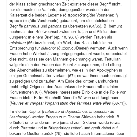
der klassischen griechischen Zeit existierte dieser Begriff nicht,
nur die maskuline Variante; demgegenüber wurden in der
Kaiserzeit die beiden Lexeme (ὁ προστάτης/der Vorsteher; ἡ
προστάτις/die Vorsteherin) gebraucht, um die lateinischen
Begriffe
patronus
und
patrona
zu übersetzen (64/65). B. bemüht
nochmals den Briefwechsel zwischen Trajan und Plinius dem
Jüngeren; in einem Brief (ep
.
10, 96, 8) werden Frauen als
ministrae
(66) bezeichnet, ein Wort, das B. als lateinische
Entsprechung für
diákonoi
(διάκονοι/Diener) vermutet. Auch wenn
Frauen hohe Wertschätzung entgegengebracht wurde, so bedeutet
dies nicht, dass sie den Männern gleichrangig waren. Tertullian
weigerte sich den Frauen das Recht zuzusprechen, die Leitung
des Abendmahles zu übernehmen, wie es in den Apokryphen in
einigen Gemeinschaften vorkam (67); es war ihnen auch untersagt
zu predigen und zu taufen. Am Ende des dritten Jahrhunderts
rechtfertigt Origenes den Ausschluss der Frauen mit sozialen
Konventionen (67). Weitere interessante Einblicke in die Rolle von
Frauen bietet B. im Abschnitt über die Witwen und Jungfrauen
(
Veuves et vierges: l’organisation des femmes entre elles
(68-71)).
Im vierten Kapitel (
Fraternité et dépendance: la question de
l’esclavage
) werden Fragen zum Thema Sklaven behandelt. B.
erläutert unter anderem, wie jemand zum Sklaven wurde (etwa
durch Piraterie und in Bürgerkriegszeiten) und greift dabei auf
bekannte Quellen zurück (75); sie liefert auch Informationen über