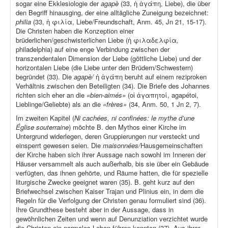
sogar eine Ekklesiologie der
agapè
(33, ἡ ἀγάπη, Liebe), die über
den Begriff hinausging, der eine alltägliche Zuneigung bezeichnet:
philia
(33, ἡ φιλία, Liebe/Freundschaft, Anm. 45, Jn 21, 15-17).
Die Christen haben die Konzeption einer
brüderlichen/geschwisterlichen Liebe (ἡ φιλαδελφία
,
philadelphia) auf eine enge Verbindung zwischen der
transzendentalen Dimension der Liebe (göttliche Liebe) und der
horizontalen Liebe (die Liebe unter den Brüdern/Schwestern)
begründet (33). Die
agapè/
ἡ ἀγάπη beruht auf einem reziproken
Verhältnis zwischen den Beteiligten (34). Die Briefe des Johannes
richten sich eher an die
«bien-aimés»
(οἱ ἀγαπητοί, agapétoi,
Lieblinge/Geliebte) als an die
«frères»
(34, Anm. 50, 1 Jn 2, 7).
Im zweiten Kapitel (
Ni cachées, ni confinées: le mythe d’une
Église souterraine
) möchte B. den Mythos einer Kirche im
Untergrund widerlegen, deren Gruppierungen nur versteckt und
einsperrt gewesen seien. Die
maisonnées/
Hausgemeinschaften
der Kirche haben sich ihrer Aussage nach sowohl im Inneren der
Häuser versammelt als auch außerhalb, bis sie über ein Gebäude
verfügten, das ihnen gehörte, und Räume hatten, die für spezielle
liturgische Zwecke geeignet waren (35). B. geht kurz auf den
Briefwechsel zwischen Kaiser Trajan und Plinius ein, in dem die
Regeln für die Verfolgung der Christen genau formuliert sind (36).
Ihre Grundthese besteht aber in der Aussage, dass in
gewöhnlichen Zeiten und wenn auf Denunziation verzichtet wurde
die Christen ein normales Leben führen konnten (37). Aus ihrer