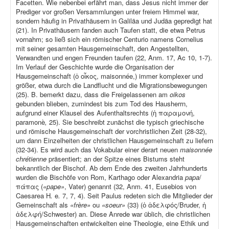
Facetten. Wie nebenbei erfährt man, dass Jesus nicht immer der
Prediger vor großen Versammlungen unter freiem Himmel war,
sondern häufig in Privathäusern in Galiläa und Judäa gepredigt hat
(21). In Privathäusern fanden auch Taufen statt, die etwa Petrus
vornahm; so ließ sich ein römischer Centurio namens Cornelius
mit seiner gesamten Hausgemeinschaft, den Angestellten,
Verwandten und engen Freunden taufen (22, Anm. 17, Ac 10, 1-7).
Im Verlauf der Geschichte wurde die Organisation der
Hausgemeinschaft (ὁ οἶκος, maisonnée,) immer komplexer und
größer, etwa durch die Landflucht und die Migrationsbewegungen
(25). B. bemerkt dazu, dass die Freigelassenen am
oikos
gebunden blieben, zumindest bis zum Tod des Hausherrn,
aufgrund einer Klausel des Aufenthaltsrechts (ἡ παραμονή,
paramonè
,
25). Sie beschreibt zunächst die typisch griechische
und römische Hausgemeinschaft der vorchristlichen Zeit (28-32),
um dann Einzelheiten der christlichen Hausgemeinschaft zu liefern
(32-34). Es wird auch das Vokabular einer derart neuen
maisonnée
chrétienne
präsentiert; an der Spitze eines Bistums steht
bekanntlich der Bischof. Ab dem Ende des zweiten Jahrhunderts
wurden die Bischöfe von Rom, Karthago oder Alexandria
papa
/
πάπας (
«pape»
, Vater) genannt (32, Anm. 41, Eusebios von
Caesarea H
.
e
.
7, 7, 4). Seit Paulus redeten sich die Mitglieder der
Gemeinschaft als
«frère»
ou
«soeur»
(33) (ὁ ἀδελφός/Bruder, ἡ
ἀδελφή/Schwester) an. Diese Anrede war üblich, die christlichen
Hausgemeinschaften entwickelten eine Theologie, eine Ethik und