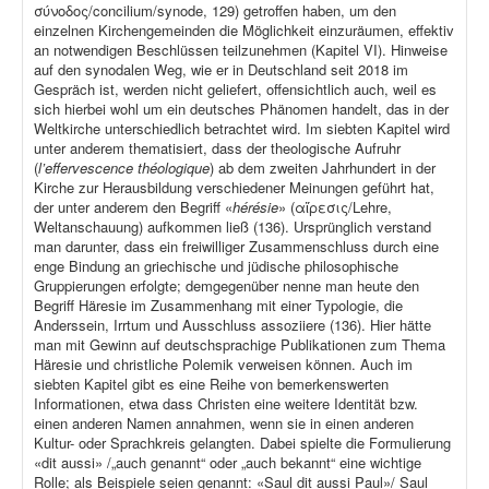
σύνοδος/concilium/synode, 129) getroffen haben, um den
einzelnen Kirchengemeinden die Möglichkeit einzuräumen, effektiv
an notwendigen Beschlüssen teilzunehmen (Kapitel VI). Hinweise
auf den synodalen Weg, wie er in Deutschland seit 2018 im
Gespräch ist, werden nicht geliefert, offensichtlich auch, weil es
sich hierbei wohl um ein deutsches Phänomen handelt, das in der
Weltkirche unterschiedlich betrachtet wird. Im siebten Kapitel wird
unter anderem thematisiert, dass der theologische Aufruhr
(
l’effervescence théologique
) ab dem zweiten Jahrhundert in der
Kirche zur Herausbildung verschiedener Meinungen geführt hat,
der unter anderem den Begriff «
hérésie
» (αἵρεσις/Lehre,
Weltanschauung) aufkommen ließ (136). Ursprünglich verstand
man darunter, dass ein freiwilliger Zusammenschluss durch eine
enge Bindung an griechische und jüdische philosophische
Gruppierungen erfolgte; demgegenüber nenne man heute den
Begriff Häresie im Zusammenhang mit einer Typologie, die
Anderssein, Irrtum und Ausschluss assoziiere (136). Hier hätte
man mit Gewinn auf deutschsprachige Publikationen zum Thema
Häresie und christliche Polemik verweisen können. Auch im
siebten Kapitel gibt es eine Reihe von bemerkenswerten
Informationen, etwa dass Christen eine weitere Identität bzw.
einen anderen Namen annahmen, wenn sie in einen anderen
Kultur- oder Sprachkreis gelangten. Dabei spielte die Formulierung
«dit aussi» /„auch genannt“ oder „auch bekannt“ eine wichtige
Rolle; als Beispiele seien genannt: «Saul dit aussi Paul»/ Saul