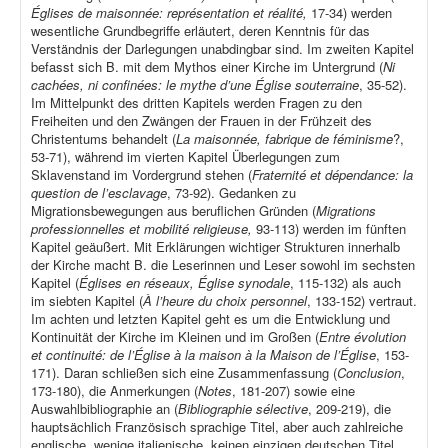
Églises de maisonnée: représentation et réalité,
17-34) werden
wesentliche Grundbegriffe erläutert, deren Kenntnis für das
Verständnis der Darlegungen unabdingbar sind. Im zweiten Kapitel
befasst sich B. mit dem Mythos einer Kirche im Untergrund (
Ni
cachées, ni confinées: le mythe d’une Église souterraine
, 35-52).
Im Mittelpunkt des dritten Kapitels werden Fragen zu den
Freiheiten und den Zwängen der Frauen in der Frühzeit des
Christentums behandelt (
La maisonnée, fabrique de féminisme
?,
53-71), während im vierten Kapitel Überlegungen zum
Sklavenstand im Vordergrund stehen (
Fraternité et dépendance: la
question de l’esclavage
, 73-92). Gedanken zu
Migrationsbewegungen aus beruflichen Gründen (
Migrations
professionnelles et mobilité religieuse,
93-113) werden im fünften
Kapitel geäußert. Mit Erklärungen wichtiger Strukturen innerhalb
der Kirche macht B. die Leserinnen und Leser sowohl im sechsten
Kapitel (
Églises en réseaux, Église synodale
, 115-132) als auch
im siebten Kapitel (
À l’heure du choix personnel
, 133-152) vertraut.
Im achten und letzten Kapitel geht es um die Entwicklung und
Kontinuität der Kirche im Kleinen und im Großen (
Entre évolution
et continuité: de l’Église à la maison à la Maison de l’Église
, 153-
171). Daran schließen sich eine Zusammenfassung (
Conclusion
,
173-180), die Anmerkungen (
Notes
, 181-207) sowie eine
Auswahlbibliographie an (
Bibliographie sélective
, 209-219), die
hauptsächlich Französisch sprachige Titel, aber auch zahlreiche
englische, wenige italienische, keinen einzigen deutschen Titel