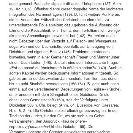
auch genannt Paul oder «Ignace dit aussi Théophore» (137, Anm.
12, Ac 13, 9). Offenbar diente dieser doppelte Name der leichteren
Integration des Namensträgers (139). B. führt weitere Punkte an,
die im Verlauf der Frühzeit des Christentums eine nicht zu
unterschätzende Rolle spielten; dazu gehören die Auflösung der
Ehe und die Keuschheit, ein Thema, dem Tertullian nicht weniger
als sechs Abhandlungen gewidmet hat (142). Es fehlten auch
nicht Debatten über den Verzicht auf Fleisch- und Weingenuss,
sogar während der Eucharistie, ebenfalls auf Entsagung von
Reichtum und eigenem Besitz (146). Probleme entstanden
bisweilen, wenn in einer Gemeinschaft Frauen und Männer unter
einem Dach lebten (148). B. stellt eine sehr interessante Frage:
«Est-on passé du féminisme à la déféminisation?» (149). Auch im
achten Kapitel werden bedeutsame Informationen mitgeteilt. So
gab es am Ende des zweiten Jahrhunderts Familien, aus denen
bis zu acht Bischöfe hervorgingen (158/161). B. geht auch noch
einmal auf die verschiedenen Bedeutungen von «église» (Kirche),
unter anderem mit dem Sinngehalt eines Gebäudes für die
christlichen Gemeinschaft (169), seit der Verfolgung unter
Diokletian 303 n. Chr. belegt (Anm. 64, Eusebios von Caesarea,
H. e. 8, 2 ,4). Die Christen selbst allerdings bevorzugten, in der
Tradition der Juden, für den Ort, wo sie sich zum Gebet
versammelten, den Ausdruck «lieu de prière»
(προσευχή/
proseuchè/
Ort des Gebets, 169). Die
Versammlungsorte der Christen entwickelten verschiedene