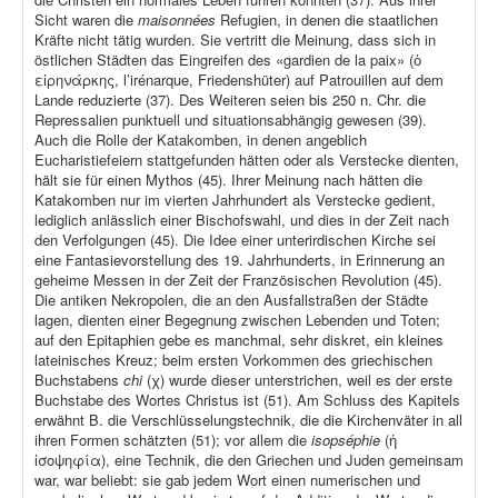
Sicht waren die
maisonnées
Refugien, in denen die staatlichen
Kräfte nicht tätig wurden. Sie vertritt die Meinung, dass sich in
östlichen Städten das Eingreifen des «gardien de la paix» (ὁ
εἰρηνάρκης, l’irénarque, Friedenshüter) auf Patrouillen auf dem
Lande reduzierte (37). Des Weiteren seien bis 250 n. Chr. die
Repressalien punktuell und situationsabhängig gewesen (39).
Auch die Rolle der Katakomben, in denen angeblich
Eucharistiefeiern stattgefunden hätten oder als Verstecke dienten,
hält sie für einen Mythos (45). Ihrer Meinung nach hätten die
Katakomben nur im vierten Jahrhundert als Verstecke gedient,
lediglich anlässlich einer Bischofswahl, und dies in der Zeit nach
den Verfolgungen (45). Die Idee einer unterirdischen Kirche sei
eine Fantasievorstellung des 19. Jahrhunderts, in Erinnerung an
geheime Messen in der Zeit der Französischen Revolution (45).
Die antiken Nekropolen, die an den Ausfallstraßen der Städte
lagen, dienten einer Begegnung zwischen Lebenden und Toten;
auf den Epitaphien gebe es manchmal, sehr diskret, ein kleines
lateinisches Kreuz; beim ersten Vorkommen des griechischen
Buchstabens
chi
(χ) wurde dieser unterstrichen, weil es der erste
Buchstabe des Wortes Christus ist (51). Am Schluss des Kapitels
erwähnt B. die Verschlüsselungstechnik, die die Kirchenväter in all
ihren Formen schätzten (51); vor allem die
isopséphie
(ἡ
ἰσοψηφία), eine Technik, die den Griechen und Juden gemeinsam
war, war beliebt: sie gab jedem Wort einen numerischen und