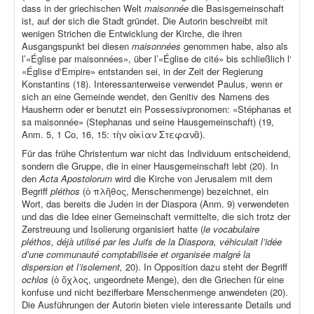
dass in der griechischen Welt
maisonnée
die Basisgemeinschaft
ist, auf der sich die Stadt gründet. Die Autorin beschreibt mit
wenigen Strichen die Entwicklung der Kirche, die ihren
Ausgangspunkt bei diesen
maisonnées
genommen habe, also als
l’«Église par maisonnées», über l’«Église de cité» bis schließlich l‘
«Église d‘Empire» entstanden sei, in der Zeit der Regierung
Konstantins (18). Interessanterweise verwendet Paulus, wenn er
sich an eine Gemeinde wendet, den Genitiv des Namens des
Hausherrn oder er benutzt ein Possessivpronomen: «Stéphanas et
sa maisonnée» (Stephanas und seine Hausgemeinschaft) (19,
Anm. 5, 1 Co, 16, 15: τὴν οἰκίαν Στεφανᾶ).
Für das frühe Christentum war nicht das Individuum entscheidend,
sondern die Gruppe, die in einer Hausgemeinschaft lebt (20). In
den
Acta Apostolorum
wird die Kirche von Jerusalem mit dem
Begriff
pléthos
(ὁ πλῆθος, Menschenmenge) bezeichnet, ein
Wort, das bereits die Juden in der Diaspora (Anm. 9) verwendeten
und das die Idee einer Gemeinschaft vermittelte, die sich trotz der
Zerstreuung und Isolierung organisiert hatte (
le vocabulaire
pléthos, déjà utilisé par les Juifs de la Diaspora, véhiculait l’idée
d’une communauté comptabilisée et organisée malgré la
dispersion et l’isolement,
20). In Opposition dazu steht der Begriff
ochlos
(ὁ ὄχλος, ungeordnete Menge), den die Griechen für eine
konfuse und nicht bezifferbare Menschenmenge anwendeten (20).
Die Ausführungen der Autorin bieten viele interessante Details und