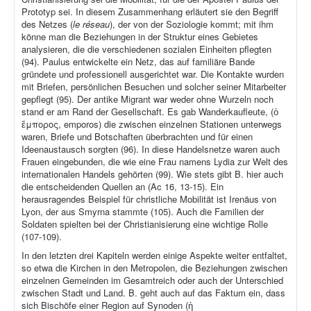
Prototyp sei. In diesem Zusammenhang erläutert sie den Begriff
des Netzes (
le réseau
), der von der Soziologie kommt; mit ihm
könne man die Beziehungen in der Struktur eines Gebietes
analysieren, die die verschiedenen sozialen Einheiten pflegten
(94). Paulus entwickelte ein Netz, das auf familiäre Bande
gründete und professionell ausgerichtet war. Die Kontakte wurden
mit Briefen, persönlichen Besuchen und solcher seiner Mitarbeiter
gepflegt (95). Der antike Migrant war weder ohne Wurzeln noch
stand er am Rand der Gesellschaft. Es gab Wanderkaufleute, (ὁ
ἔμπορος, emporos) die zwischen einzelnen Stationen unterwegs
waren, Briefe und Botschaften überbrachten und für einen
Ideenaustausch sorgten (96). In diese Handelsnetze waren auch
Frauen eingebunden, die wie eine Frau namens Lydia zur Welt des
internationalen Handels gehörten (99). Wie stets gibt B. hier auch
die entscheidenden Quellen an (Ac 16, 13-15). Ein
herausragendes Beispiel für christliche Mobilität ist Irenäus von
Lyon, der aus Smyrna stammte (105). Auch die Familien der
Soldaten spielten bei der Christianisierung eine wichtige Rolle
(107-109).
In den letzten drei Kapiteln werden einige Aspekte weiter entfaltet,
so etwa die Kirchen in den Metropolen, die Beziehungen zwischen
einzelnen Gemeinden im Gesamtreich oder auch der Unterschied
zwischen Stadt und Land. B. geht auch auf das Faktum ein, dass
sich Bischöfe einer Region auf Synoden (ἡ