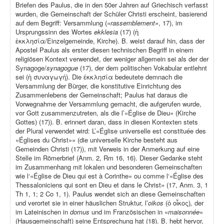
Briefen des Paulus, die in den 50er Jahren auf Griechisch verfasst
wurden, die Gemeinschaft der Schüler Christi erscheint, basierend
auf dem Begriff: Versammlung (
«rassemblement»
, 17), im
Ursprungssinn des Wortes
ekklesia
(17) (ἡ
ἐκκλησία/Einzelgemeinde, Kirche). B. weist darauf hin, dass der
Apostel Paulus als erster diesen technischen Begriff in einem
religiösen Kontext verwendet, der weniger allgemein sei als der der
Synagoge/
synagogue
(17), der dem politischen Vokabular entlehnt
sei (ἡ συναγωγή). Die ἐκκλησία bedeutete demnach die
Versammlung der Bürger, die konstitutive Einrichtung des
Zusammenlebens der Gemeinschaft; Paulus hat daraus die
Vorwegnahme der Versammlung gemacht, die aufgerufen wurde,
vor Gott zusammenzutreten, als die l’«Église de Dieu» (Kirche
Gottes) (17)). B. erinnert daran, dass in diesen Kontexten stets
der Plural verwendet wird: L’«Église universelle est constituée des
«Églises du Christ»» (die universelle Kirche besteht aus
Gemeinden Christi (17)), mit Verweis in der Anmerkung auf eine
Stelle im Römerbrief (Anm. 2, Rm 16, 16). Dieser Gedanke steht
im Zusammenhang mit lokalen und besonderen Gemeinschaften
wie l‘«Église de Dieu qui est à Corinthe» ou comme l‘«Église des
Thessaloniciens qui sont en Dieu et dans le Christ» (17, Anm. 3, 1
Th 1, 1; 2 Co 1, 1). Paulus wendet sich an diese Gemeinschaften
und verortet sie in einer häuslichen Struktur, l’
oikos
(ὁ οἶκος)
,
der
im Lateinischen in
domus
und im Französischen in «
maisonnée
»
(Hausgemeinschaft) seine Entsprechung hat (18). B. hebt hervor,