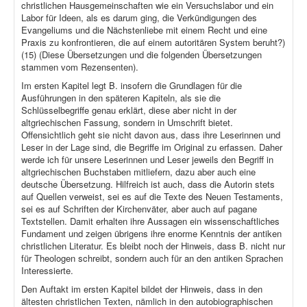
christlichen Hausgemeinschaften wie ein Versuchslabor und ein
Labor für Ideen, als es darum ging, die Verkündigungen des
Evangeliums und die Nächstenliebe mit einem Recht und eine
Praxis zu konfrontieren, die auf einem autoritären System beruht?)
(15) (Diese Übersetzungen und die folgenden Übersetzungen
stammen vom Rezensenten).
Im ersten Kapitel legt B. insofern die Grundlagen für die
Ausführungen in den späteren Kapiteln, als sie die
Schlüsselbegriffe genau erklärt, diese aber nicht in der
altgriechischen Fassung, sondern in Umschrift bietet.
Offensichtlich geht sie nicht davon aus, dass ihre Leserinnen und
Leser in der Lage sind, die Begriffe im Original zu erfassen. Daher
werde ich für unsere Leserinnen und Leser jeweils den Begriff in
altgriechischen Buchstaben mitliefern, dazu aber auch eine
deutsche Übersetzung. Hilfreich ist auch, dass die Autorin stets
auf Quellen verweist, sei es auf die Texte des Neuen Testaments,
sei es auf Schriften der Kirchenväter, aber auch auf pagane
Textstellen. Damit erhalten ihre Aussagen ein wissenschaftliches
Fundament und zeigen übrigens ihre enorme Kenntnis der antiken
christlichen Literatur. Es bleibt noch der Hinweis, dass B. nicht nur
für Theologen schreibt, sondern auch für an den antiken Sprachen
Interessierte.
Den Auftakt im ersten Kapitel bildet der Hinweis, dass in den
ältesten christlichen Texten, nämlich in den autobiographischen