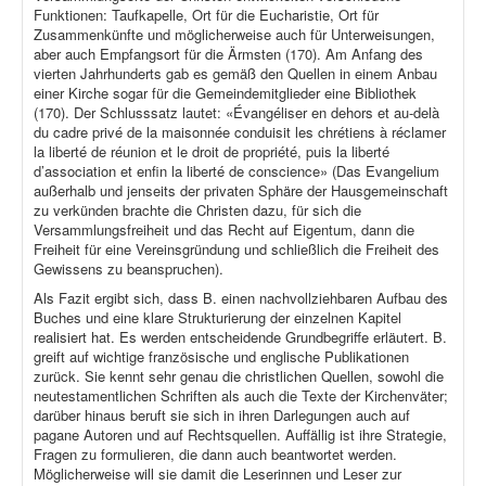
Funktionen: Taufkapelle, Ort für die Eucharistie, Ort für
Zusammenkünfte und möglicherweise auch für Unterweisungen,
aber auch Empfangsort für die Ärmsten (170). Am Anfang des
vierten Jahrhunderts gab es gemäß den Quellen in einem Anbau
einer Kirche sogar für die Gemeindemitglieder eine Bibliothek
(170). Der Schlusssatz lautet: «Évangéliser en dehors et au-delà
du cadre privé de la maisonnée conduisit les chrétiens à réclamer
la liberté de réunion et le droit de propriété, puis la liberté
d’association et enfin la liberté de conscience» (Das Evangelium
außerhalb und jenseits der privaten Sphäre der Hausgemeinschaft
zu verkünden brachte die Christen dazu, für sich die
Versammlungsfreiheit und das Recht auf Eigentum, dann die
Freiheit für eine Vereinsgründung und schließlich die Freiheit des
Gewissens zu beanspruchen).
Als Fazit ergibt sich, dass B. einen nachvollziehbaren Aufbau des
Buches und eine klare Strukturierung der einzelnen Kapitel
realisiert hat. Es werden entscheidende Grundbegriffe erläutert. B.
greift auf wichtige französische und englische Publikationen
zurück. Sie kennt sehr genau die christlichen Quellen, sowohl die
neutestamentlichen Schriften als auch die Texte der Kirchenväter;
darüber hinaus beruft sie sich in ihren Darlegungen auch auf
pagane Autoren und auf Rechtsquellen. Auffällig ist ihre Strategie,
Fragen zu formulieren, die dann auch beantwortet werden.
Möglicherweise will sie damit die Leserinnen und Leser zur