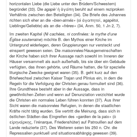
horizontalen Liebe (die Liebe unter den Brüdern/Schwestern)
begründet (33). Die
agapè/
ἡ ἀγάπη beruht auf einem reziproken
Verhältnis zwischen den Beteiligten (34). Die Briefe des Johannes
richten sich eher an die
«bien-aimés»
(οἱ ἀγαπητοί, agapétoi,
Lieblinge/Geliebte) als an die
«frères»
(34, Anm. 50, 1 Jn 2, 7).
Im zweiten Kapitel (
Ni cachées, ni confinées: le mythe d’une
Église souterraine
) möchte B. den Mythos einer Kirche im
Untergrund widerlegen, deren Gruppierungen nur versteckt und
einsperrt gewesen seien. Die
maisonnées/
Hausgemeinschaften
der Kirche haben sich ihrer Aussage nach sowohl im Inneren der
Häuser versammelt als auch außerhalb, bis sie über ein Gebäude
verfügten, das ihnen gehörte, und Räume hatten, die für spezielle
liturgische Zwecke geeignet waren (35). B. geht kurz auf den
Briefwechsel zwischen Kaiser Trajan und Plinius ein, in dem die
Regeln für die Verfolgung der Christen genau formuliert sind (36).
Ihre Grundthese besteht aber in der Aussage, dass in
gewöhnlichen Zeiten und wenn auf Denunziation verzichtet wurde
die Christen ein normales Leben führen konnten (37). Aus ihrer
Sicht waren die
maisonnées
Refugien, in denen die staatlichen
Kräfte nicht tätig wurden. Sie vertritt die Meinung, dass sich in
östlichen Städten das Eingreifen des «gardien de la paix» (ὁ
εἰρηνάρκης, l’irénarque, Friedenshüter) auf Patrouillen auf dem
Lande reduzierte (37). Des Weiteren seien bis 250 n. Chr. die
Repressalien punktuell und situationsabhängig gewesen (39).