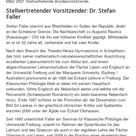
März 2021 Stellvertretende Bundesvorsitzende.
Stellvertretender Vorsitzender: Dr. Stefan
Faller
Stefan Faller stammt aus Rheinfelden im Süden der Republik, direkt
an der Schweizer Grenze. Die Nachbarschaft zu Augusta Raurica
(Kaiseraugst / CH) hat ihn seit frühester Kindheit geprägt. Mittlerweile
ist er ist 52 Jahre alt, verheiratet und hat zwei Kinder.
Nach dem Besuch des Theodor-Heuss-Gymnasiums in Schopfheim,
das trotz seiner mathematisch-naturwissenschaftlichen Ausrichtung
exzellenten Lateinunterricht bis zum Abitur bot, und einem
abgeschlossenen Lehramtsstudium der Fächer Latein und Englisch an
der Universität Freiburg und der Macquarie University (Sydney /
Australien) promovierte er ab 1995 bei Eckard Lefèvre in Freiburg. Der
Klassischen Philologie blieb er dabei mit seinem Hauptfach
verbunden, führte Englisch als Nebenfach weiter und wählte mit der
Romanistik (Schwerpunkt Rumänisch) ein latein-basiertes Nebenfach
hinzu. Ende 1997 schloss er die Promotion ab; die Dissertation zum
Bild Sri Lankas in der griechisch-römischen Antike und Spätantike
erschien 2000 unter der Ägide von Eckart Olshausen.
Seit 1995 unterrichtet Faller am Seminar für Klassische Philologie der
Universität Freiburg, sowohl im Rahmen der Sprachkurse für das
Latinum und das Graecum als auch in der regulären Lehre der Fächer
Griechisch und Latein, seit 2008 in der Position eines akademischen