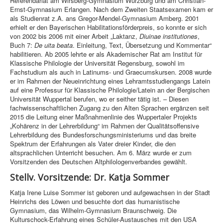
Referendariat am Wirsberg-Gymnasium Würzburg und am Christian-
Ernst-Gymnasium Erlangen. Nach dem Zweiten Staatsexamen kam er
als Studienrat z.A. ans Gregor-Mendel-Gymnasium Amberg. 2001
erhielt er den Bayerischen Habilitationsförderpreis, so konnte er sich
von 2002 bis 2006 mit einer Arbeit „Laktanz,
Diuinae institutiones
,
Buch 7:
De uita beata
. Einleitung, Text, Übersetzung und Kommentar“
habilitieren. Ab 2005 lehrte er als Akademischer Rat am Institut für
Klassische Philologie der Universität Regensburg, sowohl im
Fachstudium als auch in Latinums- und Graecumskursen. 2008 wurde
er im Rahmen der Neueinrichtung eines Lehramtsstudiengangs Latein
auf eine Professur für Klassische Philologie/Latein an der Bergischen
Universität Wuppertal berufen, wo er seither tätig ist. – Diesen
fachwissenschaftlichen Zugang zu den Alten Sprachen ergänzen seit
2015 die Leitung einer Maßnahmenlinie des Wuppertaler Projekts
„Kohärenz in der Lehrerbildung“ im Rahmen der Qualitätsoffensive
Lehrerbildung des Bundesforschungsministeriums und das breite
Spektrum der Erfahrungen als Vater dreier Kinder, die den
altsprachlichen Unterricht besuchen. Am 6. März wurde er zum
Vorsitzenden des Deutschen Altphilologenverbandes gewählt.
Stellv. Vorsitzende: Dr. Katja Sommer
Katja Irene Luise Sommer ist geboren und aufgewachsen in der Stadt
Heinrichs des Löwen und besuchte dort das humanistische
Gymnasium, das Wilhelm-Gymnasium Braunschweig. Die
Kulturschock-Erfahrung eines Schüler-Austausches mit den USA