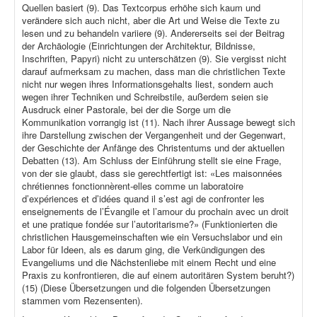
Quellen basiert (9). Das Textcorpus erhöhe sich kaum und
verändere sich auch nicht, aber die Art und Weise die Texte zu
lesen und zu behandeln variiere (9). Andererseits sei der Beitrag
der Archäologie (Einrichtungen der Architektur, Bildnisse,
Inschriften, Papyri) nicht zu unterschätzen (9). Sie vergisst nicht
darauf aufmerksam zu machen, dass man die christlichen Texte
nicht nur wegen ihres Informationsgehalts liest, sondern auch
wegen ihrer Techniken und Schreibstile, außerdem seien sie
Ausdruck einer Pastorale, bei der die Sorge um die
Kommunikation vorrangig ist (11). Nach ihrer Aussage bewegt sich
ihre Darstellung zwischen der Vergangenheit und der Gegenwart,
der Geschichte der Anfänge des Christentums und der aktuellen
Debatten (13). Am Schluss der Einführung stellt sie eine Frage,
von der sie glaubt, dass sie gerechtfertigt ist: «Les maisonnées
chrétiennes fonctionnèrent-elles comme un laboratoire
d’expériences et d’idées quand il s’est agi de confronter les
enseignements de l’Évangile et l’amour du prochain avec un droit
et une pratique fondée sur l’autoritarisme?» (Funktionierten die
christlichen Hausgemeinschaften wie ein Versuchslabor und ein
Labor für Ideen, als es darum ging, die Verkündigungen des
Evangeliums und die Nächstenliebe mit einem Recht und eine
Praxis zu konfrontieren, die auf einem autoritären System beruht?)
(15) (Diese Übersetzungen und die folgenden Übersetzungen
stammen vom Rezensenten).