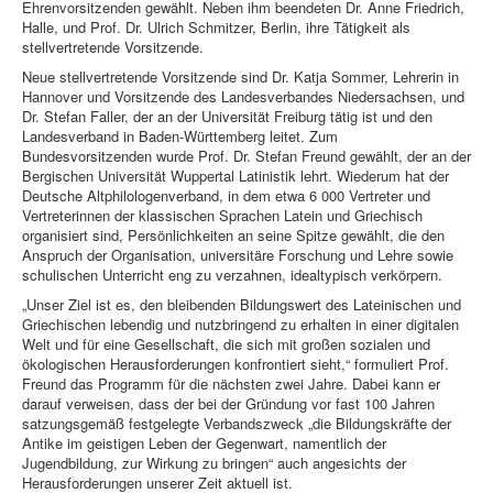
Ehrenvorsitzenden gewählt. Neben ihm beendeten Dr. Anne Friedrich,
Halle, und Prof. Dr. Ulrich Schmitzer, Berlin, ihre Tätigkeit als
stellvertretende Vorsitzende.
Neue stellvertretende Vorsitzende sind Dr. Katja Sommer, Lehrerin in
Hannover und Vorsitzende des Landesverbandes Niedersachsen, und
Dr. Stefan Faller, der an der Universität Freiburg tätig ist und den
Landesverband in Baden-Württemberg leitet. Zum
Bundesvorsitzenden wurde Prof. Dr. Stefan Freund gewählt, der an der
Bergischen Universität Wuppertal Latinistik lehrt. Wiederum hat der
Deutsche Altphilologenverband, in dem etwa 6 000 Vertreter und
Vertreterinnen der klassischen Sprachen Latein und Griechisch
organisiert sind, Persönlichkeiten an seine Spitze gewählt, die den
Anspruch der Organisation, universitäre Forschung und Lehre sowie
schulischen Unterricht eng zu verzahnen, idealtypisch verkörpern.
„Unser Ziel ist es, den bleibenden Bildungswert des Lateinischen und
Griechischen lebendig und nutzbringend zu erhalten in einer digitalen
Welt und für eine Gesellschaft, die sich mit großen sozialen und
ökologischen Herausforderungen konfrontiert sieht,“ formuliert Prof.
Freund das Programm für die nächsten zwei Jahre. Dabei kann er
darauf verweisen, dass der bei der Gründung vor fast 100 Jahren
satzungsgemäß festgelegte Verbandszweck „die Bildungskräfte der
Antike im geistigen Leben der Gegenwart, namentlich der
Jugendbildung, zur Wirkung zu bringen“ auch angesichts der
Herausforderungen unserer Zeit aktuell ist.