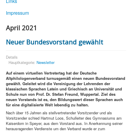
Links
Impressum
April 2021
Neuer Bundesvorstand gewählt
Details
Hauptkategorie:
Newsletter
Auf einem virtuellen Vertretertag hat der Deutsche
Altphilologenverband turnusgemäß einen neuen Bundesvorstand
gewählt. Geleitet wird die Vereinigung der Lehrenden der
klassischen Sprachen Latein und Griechisch an Universität und
Schule nun von Prof. Dr. Stefan Freund, Wuppertal. Ziel des
neuen Vorstands ist es, den Bildungswert dieser Sprachen auch
für eine digitalisierte Welt lebendig zu halten.
Nach über 15 Jahren als stellvertretender Vorsitzender und als
Vorsitzender schied Hartmut Loos, Schulleiter des Gymnasiums am
Kaiserdom in Speyer, aus dem Vorstand aus. In Anerkennung seiner
herausragenden Verdienste um den Verband wurde er zum