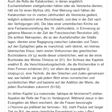
Auch die Rolle der Katakomben, in denen angeblich
Eucharistiefeiern stattgefunden hätten oder als Verstecke dienten,
hält sie für einen Mythos (45). Ihrer Meinung nach hätten die
Katakomben nur im vierten Jahrhundert als Verstecke gedient,
lediglich anlässlich einer Bischofswahl, und dies in der Zeit nach
den Verfolgungen (45). Die Idee einer unterirdischen Kirche sei
eine Fantasievorstellung des 19. Jahrhunderts, in Erinnerung an
geheime Messen in der Zeit der Französischen Revolution (45).
Die antiken Nekropolen, die an den Ausfallstraßen der Städte
lagen, dienten einer Begegnung zwischen Lebenden und Toten;
auf den Epitaphien gebe es manchmal, sehr diskret, ein kleines
lateinisches Kreuz; beim ersten Vorkommen des griechischen
Buchstabens
chi
(χ) wurde dieser unterstrichen, weil es der erste
Buchstabe des Wortes Christus ist (51). Am Schluss des Kapitels
erwähnt B. die Verschlüsselungstechnik, die die Kirchenväter in all
ihren Formen schätzten (51); vor allem die
isopséphie
(ἡ
ἰσοψηφία), eine Technik, die den Griechen und Juden gemeinsam
war, war beliebt: sie gab jedem Wort einen numerischen und
symbolischen Wert und basierte auf der Addition der Werte, die
jedem Buchstaben zukommt (51/52).
Im dritten Kapitel (
La maisonnée, fabrique de féminisme
?) stehen
Aspekte der Rolle der Frau im Vordergrund. Während Jesus in den
Evangelien als Mann erscheint, der die Frauen bevorzugte
(«
l’homme qui préférait les femmes»
, 53), steht Paulus seit langer
Zeit im Ruf, der erste christliche Frauenfeind zu sein («
Paul