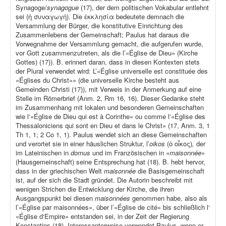
Synagoge/
synagogue
(17), der dem politischen Vokabular entlehnt
sei (ἡ συναγωγή). Die ἐκκλησία bedeutete demnach die
Versammlung der Bürger, die konstitutive Einrichtung des
Zusammenlebens der Gemeinschaft; Paulus hat daraus die
Vorwegnahme der Versammlung gemacht, die aufgerufen wurde,
vor Gott zusammenzutreten, als die l’«Église de Dieu» (Kirche
Gottes) (17)). B. erinnert daran, dass in diesen Kontexten stets
der Plural verwendet wird: L’«Église universelle est constituée des
«Églises du Christ»» (die universelle Kirche besteht aus
Gemeinden Christi (17)), mit Verweis in der Anmerkung auf eine
Stelle im Römerbrief (Anm. 2, Rm 16, 16). Dieser Gedanke steht
im Zusammenhang mit lokalen und besonderen Gemeinschaften
wie l‘«Église de Dieu qui est à Corinthe» ou comme l‘«Église des
Thessaloniciens qui sont en Dieu et dans le Christ» (17, Anm. 3, 1
Th 1, 1; 2 Co 1, 1). Paulus wendet sich an diese Gemeinschaften
und verortet sie in einer häuslichen Struktur, l’
oikos
(ὁ οἶκος)
,
der
im Lateinischen in
domus
und im Französischen in «
maisonnée
»
(Hausgemeinschaft) seine Entsprechung hat (18). B. hebt hervor,
dass in der griechischen Welt
maisonnée
die Basisgemeinschaft
ist, auf der sich die Stadt gründet. Die Autorin beschreibt mit
wenigen Strichen die Entwicklung der Kirche, die ihren
Ausgangspunkt bei diesen
maisonnées
genommen habe, also als
l’«Église par maisonnées», über l’«Église de cité» bis schließlich l‘
«Église d‘Empire» entstanden sei, in der Zeit der Regierung
Konstantins (18). Interessanterweise verwendet Paulus, wenn er