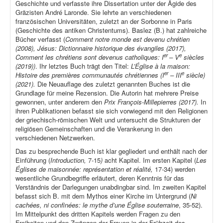
Geschichte und verfasste ihre Dissertation unter der Ägide des
Gräzisten André Laronde. Sie lehrte an verschiedenen
französischen Universitäten, zuletzt an der Sorbonne in Paris
(Geschichte des antiken Christentums). Baslez (B.) hat zahlreiche
Bücher verfasst (
Comment notre monde est devenu chrétien
(2008), Jésus: Dictionnaire historique des évangiles (2017),
er
e
Comment les chrétiens sont devenus catholiques: I
– V
siècles
(2019))
. Ihr letztes Buch trägt den Titel:
L’Église à la maison:
er
e
Histoire des premières communautés chrétiennes (I
– III
siècle)
(2021).
Die Neuauflage des zuletzt genannten Buches ist die
Grundlage für meine Rezension. Die Autorin hat mehrere Preise
gewonnen, unter anderem den
Prix François-Millepierres (2017).
In
ihren Publikationen befasst sie sich vorwiegend mit den Religionen
der griechisch-römischen Welt und untersucht die Strukturen der
religiösen Gemeinschaften und die Verankerung in den
verschiedenen Netzwerken.
Das zu besprechende Buch ist klar gegliedert und enthält nach der
Einführung (
Introduction,
7-15
)
acht Kapitel. Im ersten Kapitel (
Les
Églises de maisonnée: représentation et réalité,
17-34) werden
wesentliche Grundbegriffe erläutert, deren Kenntnis für das
Verständnis der Darlegungen unabdingbar sind. Im zweiten Kapitel
befasst sich B. mit dem Mythos einer Kirche im Untergrund (
Ni
cachées, ni confinées: le mythe d’une Église souterraine
, 35-52).
Im Mittelpunkt des dritten Kapitels werden Fragen zu den
Freiheiten und den Zwängen der Frauen in der Frühzeit des