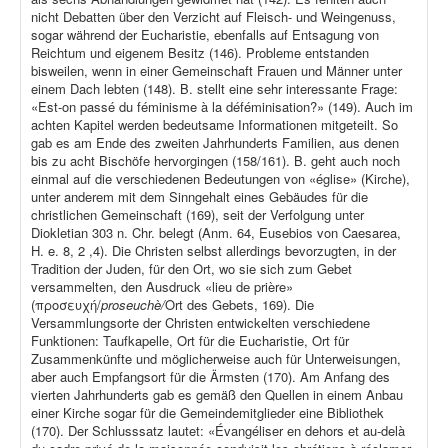
nicht Debatten über den Verzicht auf Fleisch- und Weingenuss,
sogar während der Eucharistie, ebenfalls auf Entsagung von
Reichtum und eigenem Besitz (146). Probleme entstanden
bisweilen, wenn in einer Gemeinschaft Frauen und Männer unter
einem Dach lebten (148). B. stellt eine sehr interessante Frage:
«Est-on passé du féminisme à la déféminisation?» (149). Auch im
achten Kapitel werden bedeutsame Informationen mitgeteilt. So
gab es am Ende des zweiten Jahrhunderts Familien, aus denen
bis zu acht Bischöfe hervorgingen (158/161). B. geht auch noch
einmal auf die verschiedenen Bedeutungen von «église» (Kirche),
unter anderem mit dem Sinngehalt eines Gebäudes für die
christlichen Gemeinschaft (169), seit der Verfolgung unter
Diokletian 303 n. Chr. belegt (Anm. 64, Eusebios von Caesarea,
H. e. 8, 2 ,4). Die Christen selbst allerdings bevorzugten, in der
Tradition der Juden, für den Ort, wo sie sich zum Gebet
versammelten, den Ausdruck «lieu de prière»
(προσευχή/
proseuchè/
Ort des Gebets, 169). Die
Versammlungsorte der Christen entwickelten verschiedene
Funktionen: Taufkapelle, Ort für die Eucharistie, Ort für
Zusammenkünfte und möglicherweise auch für Unterweisungen,
aber auch Empfangsort für die Ärmsten (170). Am Anfang des
vierten Jahrhunderts gab es gemäß den Quellen in einem Anbau
einer Kirche sogar für die Gemeindemitglieder eine Bibliothek
(170). Der Schlusssatz lautet: «Évangéliser en dehors et au-delà