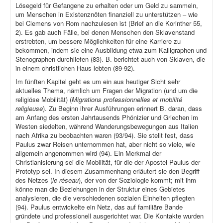
Lösegeld für Gefangene zu erhalten oder um Geld zu sammeln,
um Menschen in Existenznöten finanziell zu unterstützen – wie
bei Clemens von Rom nachzulesen ist (Brief an die Korinther 55,
2). Es gab auch Fälle, bei denen Menschen den Sklavenstand
erstrebten, um bessere Möglichkeiten für eine Karriere zu
bekommen, indem sie eine Ausbildung etwa zum Kalligraphen und
Stenographen durchliefen (83). B. berichtet auch von Sklaven, die
in einem christlichen Haus lebten (89-92).
Im fünften Kapitel geht es um ein aus heutiger Sicht sehr
aktuelles Thema, nämlich um Fragen der Migration (und um die
religiöse Mobilität) (
Migrations professionnelles et mobilité
religieuse
). Zu Beginn ihrer Ausführungen erinnert B. daran, dass
am Anfang des ersten Jahrtausends Phönizier und Griechen im
Westen siedelten, während Wanderungsbewegungen aus Italien
nach Afrika zu beobachten waren (93/94). Sie stellt fest, dass
Paulus zwar Reisen unternommen hat, aber nicht so viele, wie
allgemein angenommen wird (94). Ein Merkmal der
Christianisierung sei die Mobilität, für die der Apostel Paulus der
Prototyp sei. In diesem Zusammenhang erläutert sie den Begriff
des Netzes (
le réseau
), der von der Soziologie kommt; mit ihm
könne man die Beziehungen in der Struktur eines Gebietes
analysieren, die die verschiedenen sozialen Einheiten pflegten
(94). Paulus entwickelte ein Netz, das auf familiäre Bande
gründete und professionell ausgerichtet war. Die Kontakte wurden