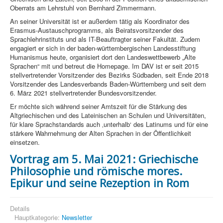
Oberrats am Lehrstuhl von Bernhard Zimmermann.
An seiner Universität ist er außerdem tätig als Koordinator des
Erasmus-Austauschprogramms, als Beiratsvorsitzender des
Sprachlehrinstituts und als IT-Beauftragter seiner Fakultät. Zudem
engagiert er sich in der baden-württembergischen Landesstiftung
Humanismus heute, organisiert dort den Landeswettbewerb „Alte
Sprachen“ mit und betreut die Homepage. Im DAV ist er seit 2015
stellvertretender Vorsitzender des Bezirks Südbaden, seit Ende 2018
Vorsitzender des Landesverbands Baden-Württemberg und seit dem
6. März 2021 stellvertretender Bundesvorsitzender.
Er möchte sich während seiner Amtszeit für die Stärkung des
Altgriechischen und des Lateinischen an Schulen und Universitäten,
für klare Sprachstandards auch ‚unterhalb‘ des Latinums und für eine
stärkere Wahrnehmung der Alten Sprachen in der Öffentlichkeit
einsetzen.
Vortrag am 5. Mai 2021: Griechische
Philosophie und römische mores.
Epikur und seine Rezeption in Rom
Details
Hauptkategorie:
Newsletter