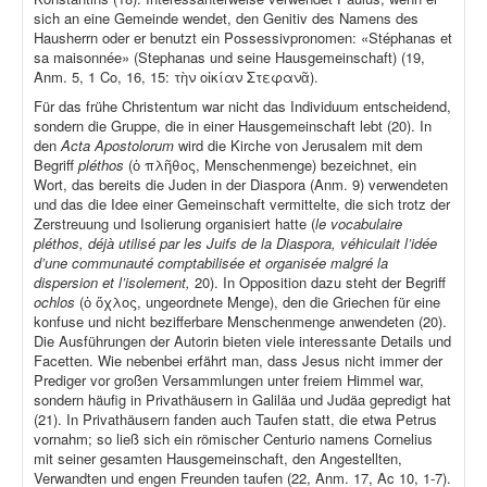
sich an eine Gemeinde wendet, den Genitiv des Namens des
Hausherrn oder er benutzt ein Possessivpronomen: «Stéphanas et
sa maisonnée» (Stephanas und seine Hausgemeinschaft) (19,
Anm. 5, 1 Co, 16, 15: τὴν οἰκίαν Στεφανᾶ).
Für das frühe Christentum war nicht das Individuum entscheidend,
sondern die Gruppe, die in einer Hausgemeinschaft lebt (20). In
den
Acta Apostolorum
wird die Kirche von Jerusalem mit dem
Begriff
pléthos
(ὁ πλῆθος, Menschenmenge) bezeichnet, ein
Wort, das bereits die Juden in der Diaspora (Anm. 9) verwendeten
und das die Idee einer Gemeinschaft vermittelte, die sich trotz der
Zerstreuung und Isolierung organisiert hatte (
le vocabulaire
pléthos, déjà utilisé par les Juifs de la Diaspora, véhiculait l’idée
d’une communauté comptabilisée et organisée malgré la
dispersion et l’isolement,
20). In Opposition dazu steht der Begriff
ochlos
(ὁ ὄχλος, ungeordnete Menge), den die Griechen für eine
konfuse und nicht bezifferbare Menschenmenge anwendeten (20).
Die Ausführungen der Autorin bieten viele interessante Details und
Facetten. Wie nebenbei erfährt man, dass Jesus nicht immer der
Prediger vor großen Versammlungen unter freiem Himmel war,
sondern häufig in Privathäusern in Galiläa und Judäa gepredigt hat
(21). In Privathäusern fanden auch Taufen statt, die etwa Petrus
vornahm; so ließ sich ein römischer Centurio namens Cornelius
mit seiner gesamten Hausgemeinschaft, den Angestellten,
Verwandten und engen Freunden taufen (22, Anm. 17, Ac 10, 1-7).