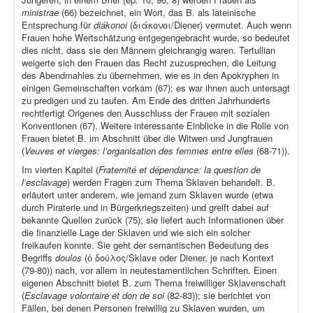
ministrae
(66) bezeichnet, ein Wort, das B. als lateinische
Entsprechung für
diákonoi
(διάκονοι/Diener) vermutet. Auch wenn
Frauen hohe Wertschätzung entgegengebracht wurde, so bedeutet
dies nicht, dass sie den Männern gleichrangig waren. Tertullian
weigerte sich den Frauen das Recht zuzusprechen, die Leitung
des Abendmahles zu übernehmen, wie es in den Apokryphen in
einigen Gemeinschaften vorkam (67); es war ihnen auch untersagt
zu predigen und zu taufen. Am Ende des dritten Jahrhunderts
rechtfertigt Origenes den Ausschluss der Frauen mit sozialen
Konventionen (67). Weitere interessante Einblicke in die Rolle von
Frauen bietet B. im Abschnitt über die Witwen und Jungfrauen
(
Veuves et vierges: l’organisation des femmes entre elles
(68-71)).
Im vierten Kapitel (
Fraternité et dépendance: la question de
l’esclavage
) werden Fragen zum Thema Sklaven behandelt. B.
erläutert unter anderem, wie jemand zum Sklaven wurde (etwa
durch Piraterie und in Bürgerkriegszeiten) und greift dabei auf
bekannte Quellen zurück (75); sie liefert auch Informationen über
die finanzielle Lage der Sklaven und wie sich ein solcher
freikaufen konnte. Sie geht der semantischen Bedeutung des
Begriffs
doulos
(ὁ δούλος/Sklave oder Diener, je nach Kontext
(79-80)) nach, vor allem in neutestamentlichen Schriften. Einen
eigenen Abschnitt bietet B. zum Thema freiwilliger Sklavenschaft
(
Esclavage volontaire et don de soi
(82-83)); sie berichtet von
Fällen, bei denen Personen freiwillig zu Sklaven wurden, um