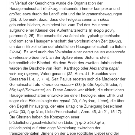
Im Verlauf der Geschichte wurde die Organisation der
Hausgemeinschaft (ὁ οἶκος, maisonnée,) immer komplexer und
größer, etwa durch die Landflucht und die Migrationsbewegungen
(25). B. bemerkt dazu, dass die Freigelassenen am
oikos
gebunden blieben, zumindest bis zum Tod des Hausherrn,
aufgrund einer Klausel des Aufenthaltsrechts (ἡ παραμονή,
paramonè
,
25). Sie beschreibt zunächst die typisch griechische
und römische Hausgemeinschaft der vorchristlichen Zeit (28-32),
um dann Einzelheiten der christlichen Hausgemeinschaft zu liefern
(32-34). Es wird auch das Vokabular einer derart neuen
maisonnée
chrétienne
präsentiert; an der Spitze eines Bistums steht
bekanntlich der Bischof. Ab dem Ende des zweiten Jahrhunderts
wurden die Bischöfe von Rom, Karthago oder Alexandria
papa
/
πάπας (
«pape»
, Vater) genannt (32, Anm. 41, Eusebios von
Caesarea H
.
e
.
7, 7, 4). Seit Paulus redeten sich die Mitglieder der
Gemeinschaft als
«frère»
ou
«soeur»
(33) (ὁ ἀδελφός/Bruder, ἡ
ἀδελφή/Schwester) an. Diese Anrede war üblich, die christlichen
Hausgemeinschaften entwickelten eine Theologie, eine Ethik und
sogar eine Ekklesiologie der
agapè
(33, ἡ ἀγάπη, Liebe), die über
den Begriff hinausging, der eine alltägliche Zuneigung bezeichnet:
philia
(33, ἡ φιλία, Liebe/Freundschaft, Anm. 45, Jn 21, 15-17).
Die Christen haben die Konzeption einer
brüderlichen/geschwisterlichen Liebe (ἡ φιλαδελφία
,
philadelphia) auf eine enge Verbindung zwischen der
transzendentalen Dimension der Liebe (göttliche Liebe) und der