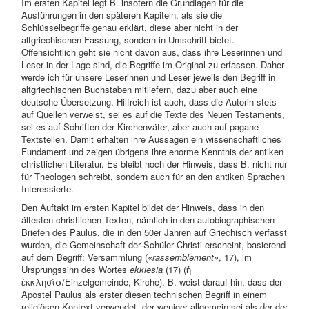
Im ersten Kapitel legt B. insofern die Grundlagen für die
Ausführungen in den späteren Kapiteln, als sie die
Schlüsselbegriffe genau erklärt, diese aber nicht in der
altgriechischen Fassung, sondern in Umschrift bietet.
Offensichtlich geht sie nicht davon aus, dass ihre Leserinnen und
Leser in der Lage sind, die Begriffe im Original zu erfassen. Daher
werde ich für unsere Leserinnen und Leser jeweils den Begriff in
altgriechischen Buchstaben mitliefern, dazu aber auch eine
deutsche Übersetzung. Hilfreich ist auch, dass die Autorin stets
auf Quellen verweist, sei es auf die Texte des Neuen Testaments,
sei es auf Schriften der Kirchenväter, aber auch auf pagane
Textstellen. Damit erhalten ihre Aussagen ein wissenschaftliches
Fundament und zeigen übrigens ihre enorme Kenntnis der antiken
christlichen Literatur. Es bleibt noch der Hinweis, dass B. nicht nur
für Theologen schreibt, sondern auch für an den antiken Sprachen
Interessierte.
Den Auftakt im ersten Kapitel bildet der Hinweis, dass in den
ältesten christlichen Texten, nämlich in den autobiographischen
Briefen des Paulus, die in den 50er Jahren auf Griechisch verfasst
wurden, die Gemeinschaft der Schüler Christi erscheint, basierend
auf dem Begriff: Versammlung (
«rassemblement»
, 17), im
Ursprungssinn des Wortes
ekklesia
(17) (ἡ
ἐκκλησία/Einzelgemeinde, Kirche). B. weist darauf hin, dass der
Apostel Paulus als erster diesen technischen Begriff in einem
religiösen Kontext verwendet, der weniger allgemein sei als der der