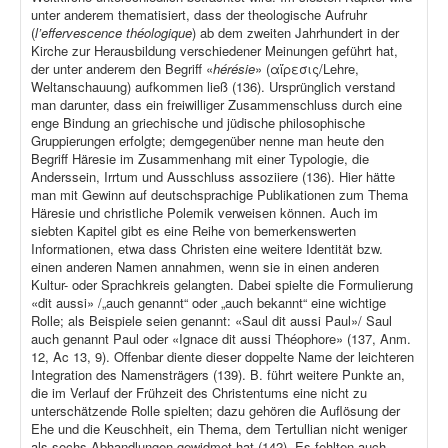
unter anderem thematisiert, dass der theologische Aufruhr
(
l’effervescence théologique
) ab dem zweiten Jahrhundert in der
Kirche zur Herausbildung verschiedener Meinungen geführt hat,
der unter anderem den Begriff «
hérésie
» (αἵρεσις/Lehre,
Weltanschauung) aufkommen ließ (136). Ursprünglich verstand
man darunter, dass ein freiwilliger Zusammenschluss durch eine
enge Bindung an griechische und jüdische philosophische
Gruppierungen erfolgte; demgegenüber nenne man heute den
Begriff Häresie im Zusammenhang mit einer Typologie, die
Anderssein, Irrtum und Ausschluss assoziiere (136). Hier hätte
man mit Gewinn auf deutschsprachige Publikationen zum Thema
Häresie und christliche Polemik verweisen können. Auch im
siebten Kapitel gibt es eine Reihe von bemerkenswerten
Informationen, etwa dass Christen eine weitere Identität bzw.
einen anderen Namen annahmen, wenn sie in einen anderen
Kultur- oder Sprachkreis gelangten. Dabei spielte die Formulierung
«dit aussi» /„auch genannt“ oder „auch bekannt“ eine wichtige
Rolle; als Beispiele seien genannt: «Saul dit aussi Paul»/ Saul
auch genannt Paul oder «Ignace dit aussi Théophore» (137, Anm.
12, Ac 13, 9). Offenbar diente dieser doppelte Name der leichteren
Integration des Namensträgers (139). B. führt weitere Punkte an,
die im Verlauf der Frühzeit des Christentums eine nicht zu
unterschätzende Rolle spielten; dazu gehören die Auflösung der
Ehe und die Keuschheit, ein Thema, dem Tertullian nicht weniger
als sechs Abhandlungen gewidmet hat (142). Es fehlten auch