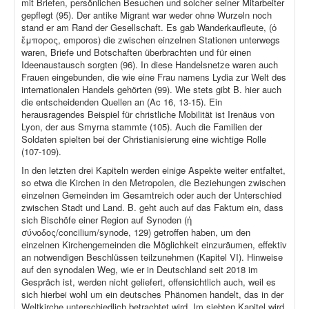
mit Briefen, persönlichen Besuchen und solcher seiner Mitarbeiter
gepflegt (95). Der antike Migrant war weder ohne Wurzeln noch
stand er am Rand der Gesellschaft. Es gab Wanderkaufleute, (ὁ
ἔμπορος, emporos) die zwischen einzelnen Stationen unterwegs
waren, Briefe und Botschaften überbrachten und für einen
Ideenaustausch sorgten (96). In diese Handelsnetze waren auch
Frauen eingebunden, die wie eine Frau namens Lydia zur Welt des
internationalen Handels gehörten (99). Wie stets gibt B. hier auch
die entscheidenden Quellen an (Ac 16, 13-15). Ein
herausragendes Beispiel für christliche Mobilität ist Irenäus von
Lyon, der aus Smyrna stammte (105). Auch die Familien der
Soldaten spielten bei der Christianisierung eine wichtige Rolle
(107-109).
In den letzten drei Kapiteln werden einige Aspekte weiter entfaltet,
so etwa die Kirchen in den Metropolen, die Beziehungen zwischen
einzelnen Gemeinden im Gesamtreich oder auch der Unterschied
zwischen Stadt und Land. B. geht auch auf das Faktum ein, dass
sich Bischöfe einer Region auf Synoden (ἡ
σύνοδος/concilium/synode, 129) getroffen haben, um den
einzelnen Kirchengemeinden die Möglichkeit einzuräumen, effektiv
an notwendigen Beschlüssen teilzunehmen (Kapitel VI). Hinweise
auf den synodalen Weg, wie er in Deutschland seit 2018 im
Gespräch ist, werden nicht geliefert, offensichtlich auch, weil es
sich hierbei wohl um ein deutsches Phänomen handelt, das in der
Weltkirche unterschiedlich betrachtet wird. Im siebten Kapitel wird