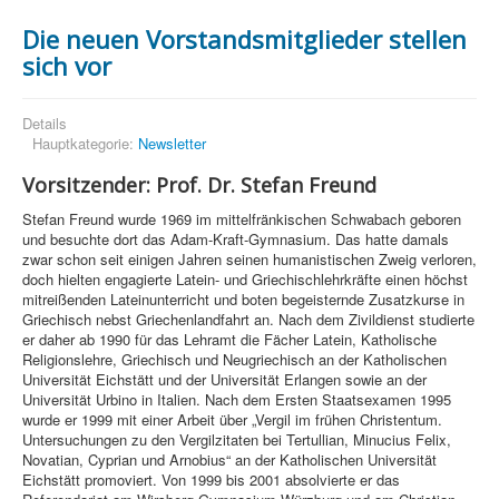
Die neuen Vorstandsmitglieder stellen
sich vor
Details
Hauptkategorie:
Newsletter
Vorsitzender: Prof. Dr. Stefan Freund
Stefan Freund wurde 1969 im mittelfränkischen Schwabach geboren
und besuchte dort das Adam-Kraft-Gymnasium. Das hatte damals
zwar schon seit einigen Jahren seinen humanistischen Zweig verloren,
doch hielten engagierte Latein- und Griechischlehrkräfte einen höchst
mitreißenden Lateinunterricht und boten begeisternde Zusatzkurse in
Griechisch nebst Griechenlandfahrt an. Nach dem Zivildienst studierte
er daher ab 1990 für das Lehramt die Fächer Latein, Katholische
Religionslehre, Griechisch und Neugriechisch an der Katholischen
Universität Eichstätt und der Universität Erlangen sowie an der
Universität Urbino in Italien. Nach dem Ersten Staatsexamen 1995
wurde er 1999 mit einer Arbeit über „Vergil im frühen Christentum.
Untersuchungen zu den Vergilzitaten bei Tertullian, Minucius Felix,
Novatian, Cyprian und Arnobius“ an der Katholischen Universität
Eichstätt promoviert. Von 1999 bis 2001 absolvierte er das