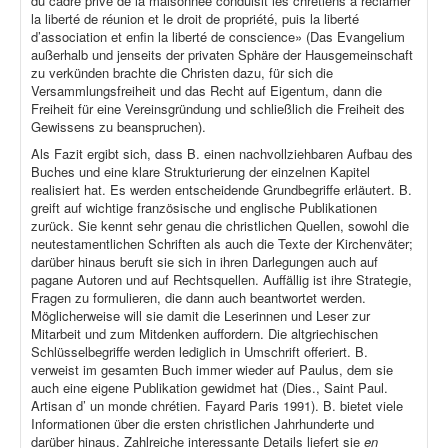
du cadre privé de la maisonnée conduisit les chrétiens à réclamer
la liberté de réunion et le droit de propriété, puis la liberté
d’association et enfin la liberté de conscience» (Das Evangelium
außerhalb und jenseits der privaten Sphäre der Hausgemeinschaft
zu verkünden brachte die Christen dazu, für sich die
Versammlungsfreiheit und das Recht auf Eigentum, dann die
Freiheit für eine Vereinsgründung und schließlich die Freiheit des
Gewissens zu beanspruchen).
Als Fazit ergibt sich, dass B. einen nachvollziehbaren Aufbau des
Buches und eine klare Strukturierung der einzelnen Kapitel
realisiert hat. Es werden entscheidende Grundbegriffe erläutert. B.
greift auf wichtige französische und englische Publikationen
zurück. Sie kennt sehr genau die christlichen Quellen, sowohl die
neutestamentlichen Schriften als auch die Texte der Kirchenväter;
darüber hinaus beruft sie sich in ihren Darlegungen auch auf
pagane Autoren und auf Rechtsquellen. Auffällig ist ihre Strategie,
Fragen zu formulieren, die dann auch beantwortet werden.
Möglicherweise will sie damit die Leserinnen und Leser zur
Mitarbeit und zum Mitdenken auffordern. Die altgriechischen
Schlüsselbegriffe werden lediglich in Umschrift offeriert. B.
verweist im gesamten Buch immer wieder auf Paulus, dem sie
auch eine eigene Publikation gewidmet hat (Dies., Saint Paul.
Artisan d’ un monde chrétien. Fayard Paris 1991). B. bietet viele
Informationen über die ersten christlichen Jahrhunderte und
darüber hinaus. Zahlreiche interessante Details liefert sie
en