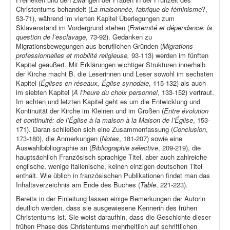
Christentums behandelt (
La maisonnée, fabrique de féminisme
?,
53-71), während im vierten Kapitel Überlegungen zum
Sklavenstand im Vordergrund stehen (
Fraternité et dépendance: la
question de l’esclavage
, 73-92). Gedanken zu
Migrationsbewegungen aus beruflichen Gründen (
Migrations
professionnelles et mobilité religieuse,
93-113) werden im fünften
Kapitel geäußert. Mit Erklärungen wichtiger Strukturen innerhalb
der Kirche macht B. die Leserinnen und Leser sowohl im sechsten
Kapitel (
Églises en réseaux, Église synodale
, 115-132) als auch
im siebten Kapitel (
À l’heure du choix personnel
, 133-152) vertraut.
Im achten und letzten Kapitel geht es um die Entwicklung und
Kontinuität der Kirche im Kleinen und im Großen (
Entre évolution
et continuité: de l’Église à la maison à la Maison de l’Église
, 153-
171). Daran schließen sich eine Zusammenfassung (
Conclusion
,
173-180), die Anmerkungen (
Notes
, 181-207) sowie eine
Auswahlbibliographie an (
Bibliographie sélective
, 209-219), die
hauptsächlich Französisch sprachige Titel, aber auch zahlreiche
englische, wenige italienische, keinen einzigen deutschen Titel
enthält. Wie üblich in französischen Publikationen findet man das
Inhaltsverzeichnis am Ende des Buches (
Table
, 221-223).
Bereits in der Einleitung lassen einige Bemerkungen der Autorin
deutlich werden, dass sie ausgewiesene Kennerin des frühen
Christentums ist. Sie weist daraufhin, dass die Geschichte dieser
frühen Phase des Christentums mehrheitlich auf schriftlichen