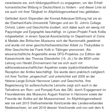
veranlasste sie, sich bildungspolitisch zu engagieren, um den Erhalt
humanistischer Bildung in Deutschland zu fördern - und dieser Linie ist
sie auch mit ihrer Tätigkeit im Altphilologenverband treu geblieben.
Gefördert durch Stipendien der Konrad-Adenauer-Stiftung hat sie an
der Eberhard-Karls-Universität Tübingen und am St. John's College,
Oxford, Latein und Geschichte studiert, sich dabei auch ein wenig mit
Papyrologie und Epigraphik beschäftigt, im Lykien-Projekt Frank Kolbs
mitgearbeitet, in einem Special-Assistantship im Department of Coins
& Medals des Britischen Museums sich der Numismatik gewidmet
und wurde mit einer geschichtstheoretischen Arbeit zu Thukydides in
Alter Geschichte bei Frank Kolb in Tübingen promoviert. Als
wissenschaftliche Angestellte eines DFG-Projektes zur Edition der
Kaiserchronik des Thomas Ebendorfer (15. Jh.) für die MGH unter
Leitung von Harald Zimmermann hat sie sich auch mit
editionswissenschaftlichen Aspekten sowie (spät)mittelalterlicher
Rezeption der Antike beschäftigt. Sie wurde dann praktisch zeitgleich
mit ihrer Tochter „eingeschult” und unterrichtet seit 2005 an der
Helene-Lange-Schule Hannover Latein und Geschichte. Ihre
Begeisterung für außerschulische Lernorte zeigt sich auch in der
Teilnahme am Rom- und Pompeji-Kurs des DAI, durch Engagement im
Freundeskreis des Museums August Kestner in Hannover sowie der
Freunde der Antike auf der Museumsinsel. Im Altphilologenverband
war sie seit 2015 Stellvertretende Vorsitzende des Landesverbandes
Niedersachsen, ist seit 2019 dessen Vorsitzende und nun seit dem 6.