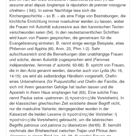
assume ainsi depuis longtemps la réputation de premier misogyne
chrétien»
( 54)). In seiner Nachfolge lese sich die
Kirchengeschichte – so B. – als eine Folge von Bestrebungen, die
kirchliche Einrichtung immer maskuliner werden zu lassen, wobei
die Frauen mit Autorität sukzessive aus den kanonischen Texten
verschwunden seien (54). In den neutestamentlichen Schriften
wird kaum von Paaren gesprochen, die gemeinsam für die
Evangelisierung eintreten. B. nennt einige wenige Beispiele, etwa
Philemon und Apphia (60, Anm. 23, Phm 1-2). Sehr
aufschlussreich sind die Bemerkungen über unabhängige Frauen
und solche, denen Autorität zugesprochen wird (
Femmes
indépendantes, femmes d‘ autorité
, 63-68). B. spricht von Frauen,
die in den
Acta
genannt werden, darunter auch von Lydia (Ac 16,
14-15); sie wird als selbständige Händlerin vorgestellt, Chefin
eines Unternehmens (für Purpurstoffe) und Chefin der Familie, die
sich mit ihrem gesamten Gefolge hat taufen lassen und die
Aposteln in ihrem Haus empfangen hat (63). Eine solche Frau
nennt Paulus seine «
patronne
» (ἡ προστάτις/die Vorsteherin). In
der klassischen griechischen Zeit existierte dieser Begriff nicht,
nur die maskuline Variante; demgegenüber wurden in der
Kaiserzeit die beiden Lexeme (ὁ προστάτης/der Vorsteher; ἡ
προστάτις/die Vorsteherin) gebraucht, um die lateinischen
Begriffe
patronus
und
patrona
zu übersetzen (64/65). B. bemüht
nochmals den Briefwechsel zwischen Trajan und Plinius dem
Jüngeren; in einem Brief (ep
.
10, 96, 8) werden Frauen als