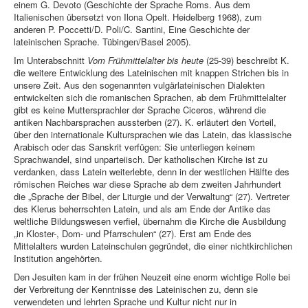
einem G. Devoto (Geschichte der Sprache Roms. Aus dem
Italienischen übersetzt von Ilona Opelt. Heidelberg 1968), zum
anderen P. Poccetti/D. Poli/C. Santini, Eine Geschichte der
lateinischen Sprache. Tübingen/Basel 2005).
Im Unterabschnitt
Vom Frühmittelalter bis heute
(25-39) beschreibt K.
die weitere Entwicklung des Lateinischen mit knappen Strichen bis in
unsere Zeit. Aus den sogenannten vulgärlateinischen Dialekten
entwickelten sich die romanischen Sprachen, ab dem Frühmittelalter
gibt es keine Muttersprachler der Sprache Ciceros, während die
antiken Nachbarsprachen aussterben (27). K. erläutert den Vorteil,
über den internationale Kultursprachen wie das Latein, das klassische
Arabisch oder das Sanskrit verfügen: Sie unterliegen keinem
Sprachwandel, sind unparteiisch. Der katholischen Kirche ist zu
verdanken, dass Latein weiterlebte, denn in der westlichen Hälfte des
römischen Reiches war diese Sprache ab dem zweiten Jahrhundert
die „Sprache der Bibel, der Liturgie und der Verwaltung“ (27). Vertreter
des Klerus beherrschten Latein, und als am Ende der Antike das
weltliche Bildungswesen verfiel, übernahm die Kirche die Ausbildung
„in Kloster-, Dom- und Pfarrschulen“ (27). Erst am Ende des
Mittelalters wurden Lateinschulen gegründet, die einer nichtkirchlichen
Institution angehörten.
Den Jesuiten kam in der frühen Neuzeit eine enorm wichtige Rolle bei
der Verbreitung der Kenntnisse des Lateinischen zu, denn sie
verwendeten und lehrten Sprache und Kultur nicht nur in