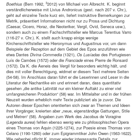
3
Boethius
(Bern 1992,
2012) von Michael von Albrecht
.
K. beginnt
verständlicherweise mit Livius Andronicus (gest. nach 207 v. Chr.),
geht auf einzelne Texte kurz ein, liefert instruktive Bemerkungen zur
Metrik, präsentiert Informationen nicht nur zu Prosa und Dichtung
(Caesar, Cicero, Horaz, die Neoteriker, Vergil, Ovid, Seneca usw.),
sondern auch zu einem Fachschriftsteller wie Marcus Terentius Varro
(116-27 v. Chr.). K. stellt auch knapp einige wenige
Kirchenschriftsteller wie Hieronymus und Augustinus vor, um dann
Beispiele der Rezeption auf dem Gebiet des Epos anzuführen wie
etwa Dantes
Divina Commedia
(1321),
Os Lusíadas
des Portugiesen
Luís de Camões (1572) oder die
Franciade
eines Pierre de Ronsard
(1572). Da K. die Aeneis des Vergil für besonders wichtig hält, und
dies mit voller Berechtigung, widmet er diesem Text mehrere Seiten
(54-58). Im Anschluss daran führt er die Leserinnen und Leser in die
Literatur der Nachantike ein und erinnert daran, dass quantitativ
gesehen „die antike Latinität nur ein kleiner Auftakt zu einer viel
umfangreicheren Produktion“ (58) war. Im Mittelalter und in der frühen
Neuzeit wurden erheblich mehr Texte publiziert als je zuvor. Die
Autoren dieser Epochen orientierten sich zwar an Themen und Ideen
ihrer Vorgänger, kreierten aber „neue, eigenständige Gattungen, Stile
und Metren“ (58). Angaben zum Werk des Jacobus de Voragine
(
Legenda aurea
) fehlen ebenso wenig wie zu philosophischen Opera
eines Thomas von Aquin (1225-1274), zur Poesie eines Thomas von
Celano (1190-1260) oder zum Epigrammtiker John Owen (1563-1622).
Wie nebenbei pflicht K. immer wieder interessante Details zur