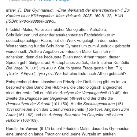
Maier, F., Das Gymnasium. »Eine Werkstatt der Menschlichkeit«? Zur
Karriere einer Bildungsidee. Idea: Palsweis 2025. 169 S. 22,- EUR
(ISBN: 978-3-988860-029-3).
Friedrich Maier, Autor zahlreicher Monografien, Aufsätze,
Schullektüren und einer der anerkanntesten Fachdidaktiker im
deutschsprachigen Raum, hat ein Werk vorgelegt, in dem seine
Wertschätzung für die Schulform Gymnasium zum Ausdruck gebracht
werden soll. Weitere Angaben zu Friedrich Maier kann ich mir
schenken, denn dies bedeutete Eulen nach Athen tragen; dieser
Spruch geht übrigens auf Aristophanes zurück, der in seiner Komödie
Die Vögel
(V. 301) um 400 v. Chr. folgende Frage gestellt hat: Τίς
γλαῦκ‘ Ἀθήναζ‘ ἤγαγεν;/Wer hat eine Eule nach Athen gebracht?
Entsprechend dem klassischen Prinzip der Dreiteilung gibt es im zu
besprechenden Band drei Rubriken, die chronologisch angeordnet
sind: der erste Teil enthält die
Analyse der Vergangenheit
(13-48), der
zweite die
Diagnose der Gegenwart
(49-99) und der dritte die
Perspektiven der Zukunft
(101-150). An die
Schlussgedanken
(151-
153) schließen sich das Literaturverzeichnis (155-159), Angaben
Zum
Autor
(161-162) und ein
Anhang: Sokrates im Gespräch mit einem
Roboter
(163-169).
Bereits im Vorwort (9-12) betont Friedrich Maier, dass das Gymnasium
eine „unendlich lange Tradition“ und „seine Wurzeln im antiken