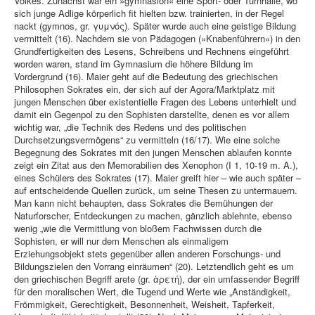
Volkes. Zunächst war ein »gymnasion« eine Sport- oder Turnhalle, wo
sich junge Adlige körperlich fit hielten bzw. trainierten, in der Regel
nackt (gymnos, gr. γυμνός). Später wurde auch eine geistige Bildung
vermittelt (16). Nachdem sie von Pädagogen (»Knabenführern«) in den
Grundfertigkeiten des Lesens, Schreibens und Rechnens eingeführt
worden waren, stand im Gymnasium die höhere Bildung im
Vordergrund (16). Maier geht auf die Bedeutung des griechischen
Philosophen Sokrates ein, der sich auf der Agora/Marktplatz mit
jungen Menschen über existentielle Fragen des Lebens unterhielt und
damit ein Gegenpol zu den Sophisten darstellte, denen es vor allem
wichtig war, „die Technik des Redens und des politischen
Durchsetzungsvermögens“ zu vermitteln (16/17). Wie eine solche
Begegnung des Sokrates mit den jungen Menschen ablaufen konnte
zeigt ein Zitat aus den Memorabilien des Xenophon (I 1, 10-19 m. A.),
eines Schülers des Sokrates (17). Maier greift hier – wie auch später –
auf entscheidende Quellen zurück, um seine Thesen zu untermauern.
Man kann nicht behaupten, dass Sokrates die Bemühungen der
Naturforscher, Entdeckungen zu machen, gänzlich ablehnte, ebenso
wenig „wie die Vermittlung von bloßem Fachwissen durch die
Sophisten, er will nur dem Menschen als einmaligem
Erziehungsobjekt stets gegenüber allen anderen Forschungs- und
Bildungszielen den Vorrang einräumen“ (20). Letztendlich geht es um
den griechischen Begriff arete (gr. ἀρετή), der ein umfassender Begriff
für den moralischen Wert, die Tugend und Werte wie „Anständigkeit,
Frömmigkeit, Gerechtigkeit, Besonnenheit, Weisheit, Tapferkeit,