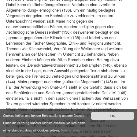
Dabei kann ein fächerübergreifendes Verfahren eine »vertiefte
Allgemeinbildung« ermöglichen (136), um ein häufig beklagtes
Vergessen der gelernten Fachstoffe zu verhindern. Im ersten
Unterabschnitt wendet sich Maier nicht gegen die
naturwissenschaftlichen Fächer, sondern lediglich gegen eine
„technologische Besessenheit“ (136); desweiteren beklagt er die
„Ignoranz gegenüber der Klimakrise“ (138) und fordert von den
Lehrenden der Fächer Geographie, Ethik- und Religionsunterricht,
Themen wie Klimawandel, Vermüllung der Weltmeere und weiteres
Fehlverhalten der Menschen im Unterricht zu behandeln. Neben
anderen Fächern können die Alten Sprachen einen Beitrag dazu
leisten, die „Demokratieverdrossenheit“ zu bekämpfen (140), ebenso
sind sie in der Lage, durch Auswahl geeigneter Texte sich daran zu
beteiligen, die Freiheit zu verteidigen und friedensstiftend zu wirken
(144). Maier prangert auch eine „kulturelle Magersucht“ (145) an; im
Fall der Anwendung von Chat-GPT sieht er die Gefahr, dass sich bei
den Schülerinnen und Schülern „sprachgestalterische Defizite“ (146)
einstellen, falls nicht in den sprachlichen Fächern das Verfassen von
Texten gelehrt wird oder Sprachen nicht kontrastiv erlernt werden.
Wenn Maier insgesamt ein düsteres Bild von der gegenwärtigen
Situation des Gymnasiums zeichnet, sieht er gleichwohl auch
Cookies helfen uns bei der Bereitstellung unserer Dienste.
OK
Lichtblicke: „Wer sollte da noch Zweifel haben, dass die
Durch die Nutzung unserer Dienste erklären Sie sich damit
schöngeistigen Fächer des Gymnasiums mit ihren Stoffen und
einverstanden, dass wir Cookies setzen.
Mehr erfahren...
Methoden der Menschlichkeit in den Köpfen und Seelen der
nachwachsenden Generation wieder oder verstärkt einen Raum