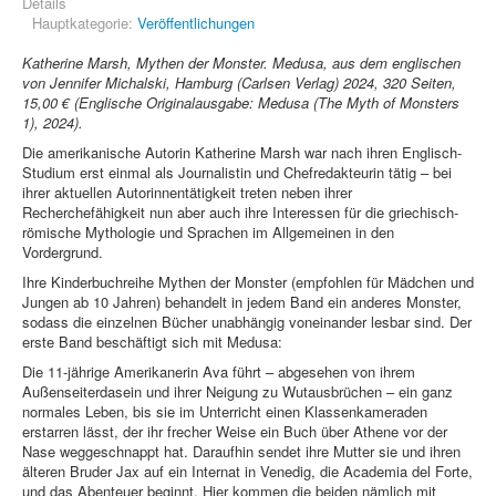
Details
Hauptkategorie:
Veröffentlichungen
Katherine Marsh, Mythen der Monster. Medusa, aus dem englischen
von Jennifer Michalski, Hamburg (Carlsen Verlag) 2024, 320 Seiten,
15,00 € (Englische Originalausgabe: Medusa (The Myth of Monsters
1), 2024).
Die amerikanische Autorin Katherine Marsh war nach ihren Englisch-
Studium erst einmal als Journalistin und Chefredakteurin tätig – bei
ihrer aktuellen Autorinnentätigkeit treten neben ihrer
Recherchefähigkeit nun aber auch ihre Interessen für die griechisch-
römische Mythologie und Sprachen im Allgemeinen in den
Vordergrund.
Ihre Kinderbuchreihe Mythen der Monster (empfohlen für Mädchen und
Jungen ab 10 Jahren) behandelt in jedem Band ein anderes Monster,
sodass die einzelnen Bücher unabhängig voneinander lesbar sind. Der
erste Band beschäftigt sich mit Medusa:
Die 11-jährige Amerikanerin Ava führt – abgesehen von ihrem
Außenseiterdasein und ihrer Neigung zu Wutausbrüchen – ein ganz
normales Leben, bis sie im Unterricht einen Klassenkameraden
erstarren lässt, der ihr frecher Weise ein Buch über Athene vor der
Nase weggeschnappt hat. Daraufhin sendet ihre Mutter sie und ihren
älteren Bruder Jax auf ein Internat in Venedig, die Academia del Forte,
und das Abenteuer beginnt. Hier kommen die beiden nämlich mit