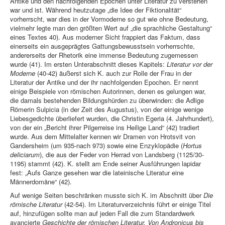
Antike und den nachfolgenden Epochen unter Literatur zu verstehen
war und ist. Während heutzutage „die Idee der Fiktionalität“
vorherrscht, war dies in der Vormoderne so gut wie ohne Bedeutung,
vielmehr legte man den größten Wert auf „die sprachliche Gestaltung“
eines Textes 40). Aus moderner Sicht frappiert das Faktum, dass
einerseits ein ausgeprägtes Gattungsbewusstsein vorherrschte,
andererseits der Rhetorik eine immense Bedeutung zugemessen
wurde (41). Im ersten Unterabschnitt dieses Kapitels:
Literatur vor der
Moderne
(40-42) äußerst sich K. auch zur Rolle der Frau in der
Literatur der Antike und der ihr nachfolgenden Epochen. Er nennt
einige Beispiele von römischen Autorinnen, denen es gelungen war,
die damals bestehenden Bildungshürden zu überwinden: die Adlige
Römerin Sulpicia (in der Zeit des Augustus), von der einige wenige
Liebesgedichte überliefert wurden, die Christin Egeria (4. Jahrhundert),
von der ein „Bericht ihrer Pilgerreise ins Heilige Land“ (42) tradiert
wurde. Aus dem Mittelalter kennen wir Dramen von Hrotsvit von
Gandersheim (um 935-nach 973) sowie eine Enzyklopädie (
Hortus
deliciarum
), die aus der Feder von Herrad von Landsberg (1125/30-
1195) stammt (42). K. stellt am Ende seiner Ausführungen lapidar
fest: „Aufs Ganze gesehen war die lateinische Literatur eine
Männerdomäne“ (42).
Auf wenige Seiten beschränken musste sich K. im Abschnitt über
Die
römische Literatur
(42-54). Im Literaturverzeichnis führt er einige Titel
auf, hinzufügen sollte man auf jeden Fall die zum Standardwerk
avancierte
Geschichte der römischen Literatur. Von Andronicus bis