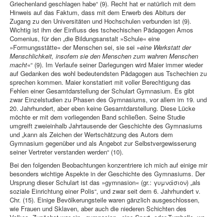
Griechenland geschlagen habe“ (9). Recht hat er natürlich mit dem
Hinweis auf das Faktum, dass mit dem Erwerb des Abiturs der
Zugang zu den Universitäten und Hochschulen verbunden ist (9).
Wichtig ist ihm der Einfluss des tschechischen Pädagogen Amos
Comenius, für den „die Bildungsanstalt »Schule« eine
»Formungsstätte« der Menschen sei, sie sei »
eine Werkstatt der
Menschlichkeit, insofern sie den Menschen zum wahren Menschen
macht
«“ (9). Im Verlaufe seiner Darlegungen wird Maier immer wieder
auf Gedanken des wohl bedeutendsten Pädagogen aus Tschechien zu
sprechen kommen. Maier konstatiert mit voller Berechtigung das
Fehlen einer Gesamtdarstellung der Schulart Gymnasium. Es gibt
zwar Einzelstudien zu Phasen des Gymnasiums, vor allem im 19. und
20. Jahrhundert, aber eben keine Gesamtdarstellung. Diese Lücke
möchte er mit dem vorliegenden Band schließen. Seine Studie
umgreift zweieinhalb Jahrtausende der Geschichte des Gymnasiums
und „kann als Zeichen der Wertschätzung des Autors dem
Gymnasium gegenüber und als Angebot zur Selbstvergewisserung
seiner Vertreter verstanden werden“ (10).
Bei den folgenden Beobachtungen konzentriere ich mich auf einige mir
besonders wichtige Aspekte in der Geschichte des Gymnasiums. Der
Ursprung dieser Schulart ist das »gymnasion« (gr.: γυμνάσιον) „als
soziale Einrichtung einer Polis“, und zwar seit dem 6. Jahrhundert v.
Chr. (15). Einige Bevölkerungsteile waren gänzlich ausgeschlossen,
wie Frauen und Sklaven, aber auch die niederen Schichten des