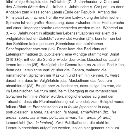
führt einige Beispiele des Frühlatein (7.- 3. Jahrhundert v. Chr.) und
des Altlatein (Mitte des 3. - frühes 1. Jahrhundert v. Chr.) an, um dann
Angaben zum klassischen Latein (Ende der Republik, Anfang des
Prinzipats) zu machen. Für die weitere Entwicklung der lateinischen
Sprache ist von großer Bedeutung, dass zwischen einer Hochsprache
und einer Umgangssprache unterschieden werden muss. Während im
3. – 6. Jahrhundert in alltäglichen Lebenssituationen vor allem die
„vulgärlateinischen Dialekte“ verwendet wurden (24), konnte man bei
den Schülern keine genauen „Kenntnisse der lateinischen
Schriftsprache“ erwarten (25). Daher kam das Bedürfnis auf,
Lateingrammatiken zu publizieren; eine wichtige stammt von Donat
(310-380), mit der die Schüler wieder „korrektes klassisches Latein“
lernen konnten (25). Bezüglich der Genera kam es zu einer Reduktion,
denn das Lateinische verfügt über drei Genera, während die
romanischen Sprachen nur Maskulin und Feminin kennen. K. weist
darauf hin, dass im Vulgärlatein „das Maskulinum das Neutrum
absorbierte“ (23). Es gilt aber zu bedenken, dass einige Lexeme, die
im Lateinischen Neutrum sind, beim Übergang in die romanischen
Sprachen feminine Wörter wurden, möglicherweise aufgrund der
Tatsache, dass die Pluralmarkierung auf -a endet; zum Beispiel wurde
folium /Blatt im Französischen zu
la
feuille (
spanisch
: la hoja,
portugiesisch:
a
folha
, italienisch:
la foglia
), arma/Waffen (frz.:
les
armes
, span.:
las armas
, port.:
las armas
, ital.:
arma, pl: armi
),
lumen/Licht (frz.:
la lumière
). Zwei Publikationen, die nicht im
Literaturverzeichnis aufgeführt werden, sollen hier genannt sein: zu