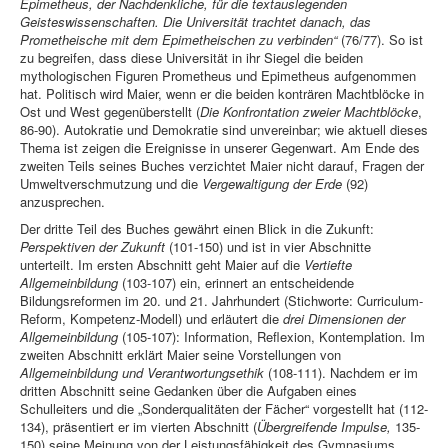
Epimetheus, der Nachdenkliche, für die textauslegenden
Geisteswissenschaften. Die Universität trachtet danach, das
Prometheische mit dem Epimetheischen zu verbinden“
(76/77). So ist
zu begreifen, dass diese Universität in ihr Siegel die beiden
mythologischen Figuren Prometheus und Epimetheus aufgenommen
hat. Politisch wird Maier, wenn er die beiden konträren Machtblöcke in
Ost und West gegenüberstellt (
Die Konfrontation zweier Machtblöcke
,
86-90). Autokratie und Demokratie sind unvereinbar; wie aktuell dieses
Thema ist zeigen die Ereignisse in unserer Gegenwart. Am Ende des
zweiten Teils seines Buches verzichtet Maier nicht darauf, Fragen der
Umweltverschmutzung und die
Vergewaltigung der Erde
(92)
anzusprechen.
Der dritte Teil des Buches gewährt einen Blick in die Zukunft:
Perspektiven der Zukunft
(101-150) und ist in vier Abschnitte
unterteilt. Im ersten Abschnitt geht Maier auf die
Vertiefte
Allgemeinbildung
(103-107) ein, erinnert an entscheidende
Bildungsreformen im 20. und 21. Jahrhundert (Stichworte: Curriculum-
Reform, Kompetenz-Modell) und erläutert die
drei Dimensionen der
Allgemeinbildung
(105-107): Information, Reflexion, Kontemplation. Im
zweiten Abschnitt erklärt Maier seine Vorstellungen von
Allgemeinbildung und Verantwortungsethik
(108-111). Nachdem er im
dritten Abschnitt seine Gedanken über die Aufgaben eines
Schulleiters und die „Sonderqualitäten der Fächer“ vorgestellt hat (112-
134), präsentiert er im vierten Abschnitt (
Übergreifende Impulse,
135-
150) seine Meinung von der Leistungsfähigkeit des Gymnasiums.