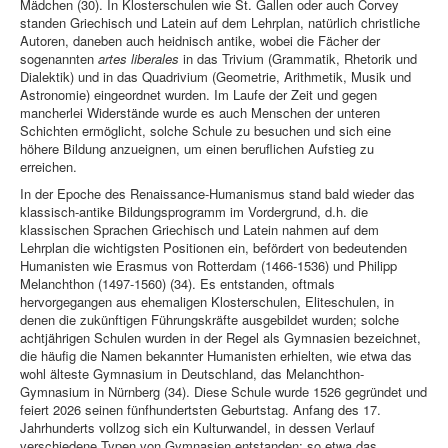
Mädchen (30). In Klosterschulen wie St. Gallen oder auch Corvey
standen Griechisch und Latein auf dem Lehrplan, natürlich christliche
Autoren, daneben auch heidnisch antike, wobei die Fächer der
sogenannten
artes liberales
in das Trivium (Grammatik, Rhetorik und
Dialektik) und in das Quadrivium (Geometrie, Arithmetik, Musik und
Astronomie) eingeordnet wurden. Im Laufe der Zeit und gegen
mancherlei Widerstände wurde es auch Menschen der unteren
Schichten ermöglicht, solche Schule zu besuchen und sich eine
höhere Bildung anzueignen, um einen beruflichen Aufstieg zu
erreichen.
In der Epoche des Renaissance-Humanismus stand bald wieder das
klassisch-antike Bildungsprogramm im Vordergrund, d.h. die
klassischen Sprachen Griechisch und Latein nahmen auf dem
Lehrplan die wichtigsten Positionen ein, befördert von bedeutenden
Humanisten wie Erasmus von Rotterdam (1466-1536) und Philipp
Melanchthon (1497-1560) (34). Es entstanden, oftmals
hervorgegangen aus ehemaligen Klosterschulen, Eliteschulen, in
denen die zukünftigen Führungskräfte ausgebildet wurden; solche
achtjährigen Schulen wurden in der Regel als Gymnasien bezeichnet,
die häufig die Namen bekannter Humanisten erhielten, wie etwa das
wohl älteste Gymnasium in Deutschland, das Melanchthon-
Gymnasium in Nürnberg (34). Diese Schule wurde 1526 gegründet und
feiert 2026 seinen fünfhundertsten Geburtstag. Anfang des 17.
Jahrhunderts vollzog sich ein Kulturwandel, in dessen Verlauf
verschiedene Typen von Gymnasien entstanden: so etwa das