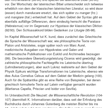
vor. Der Wortschatz der lateinischen Bibel unterscheidet sich teilweise
erheblich von dem der klassischen lateinischen Literatur; so wird
ēsse
(essen) durch
manducare
ersetzt, das sich später zu
manger
(frz.)
und
mangiare
(ital.) entwickelt hat. Auf dem Gebiet der Syntax gibt es
ebenfalls auffällige Differenzen, denn eindeutig herrscht die Parataxe
(Hebraismus) vor im Gegensatz zur Hypotaxe der klassischen Diktion
(92/93). Den Schlussakkord bilden Gedanken zur
Liturgie
(95-98).
Im Kapitel
Wissenschaft
tut K. kund, dass zunächst das Griechische
die Sprache der Wissenschaft war, wie philosophische Texte von
Platon und Aristoteles, sogar später noch von Marc Aurel,
medizinische Ausgaben von Hippokrates und Galen und
mathematische Publikationen von Euklid und Archimedes bezeugen
(99). Die besondere Übersetzungsleistung Ciceros wird gewürdigt, der
zahlreiche philosophische Fachbegriffe ins Lateinische übertrug
(Lehnübersetzungen), aber auch Lukrez realisierte auf dem Gebiet der
Physik Epikurs wichtige Transformationen ins Lateinische, ebenso wie
dies Aulus Cornelius Celsus auf dem Gebiet der Medizin gelang (100).
Auch für die Spätantike gibt es eine Reihe von Beispielen, bei denen
griechisch formulierte Texte auf Latein verfügbar gemacht wurden
(Martianus Capella, Priscian und Isidor von Sevilla).
Im Unterabschnitt
Die Neuzeit: die Wissenschaftliche Revolution
(104-
107) übermittelt K. Informationen darüber, dass seit der Erfindung des
Buchdrucks durch Johannes Gutenberg die meisten Bücher bis ins