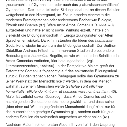
„neusprachliche“ Gymnasium oder auch das „naturwissenschaftliche“
Gymnasium. Das humanistische Bildungsideal trat an diesen Schulen
weitgehend in den Hintergrund, im Fokus standen einerseits die
modernen Fremdsprachen oder andererseits Fächer wie Biologie,
Physik und Chemie (37). Wäre nicht Amos Comenius (1592-1670)
aufgetreten und hätte er nicht soviel Wirkung erzielt, hätte sich
vielleicht die Bildungslandschaft in Europa zuungunsten der Alten
Sprachen entwickelt. Dank ihm standen die Ideen des
humanitas-
Gedankens wieder im Zentrum der Bildungslandschaft. Der Berliner
Didaktiker Andreas Fritsch hat in mehreren Studien die besondere
Bedeutung des
humanitas-
Begriffs, so wie wir ihn in den Schriften des
Amos Comenius vorfinden, klar herausgearbeitet (vgl.
Literaturverzeichnis, 155/156). In der Perspektive Maiers greift der
Reformator Comenius folgerichtig auf das sokratische Bildungsideal
zurück. Für den tschechischen Pädagogen sollte das Gymnasium zu
„einer Werkstatt der Menschlichkeit“ werden, in dem der Mensch
wahrhaft zu einem Menschen werde (
scholae sunt officinae
humanitatis, efficiendo nimirum, ut homines vere homines fiant
, 40).
Maier ist zutiefst davon überzeugt, dass Amos Comenius auf die
nachfolgenden Generationen bis heute gewirkt hat und dass seine
„Idee einer auf Wissen gegründeten Menschenbildung“ nicht nur für
das humanistisch geprägte Gymnasien gilt, sondern auch für „alle
anderen Schulen als verbindlich angesehen werden“ sollen (41).
Nachdem Maier in einem ersten Abschnitt von Teil 1 den Ursprung