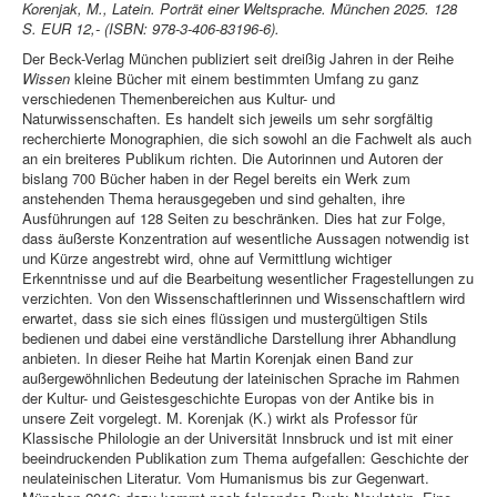
Korenjak, M., Latein. Porträt einer Weltsprache. München 2025. 128
S. EUR 12,- (ISBN: 978-3-406-83196-6).
Der Beck-Verlag München publiziert seit dreißig Jahren in der Reihe
Wissen
kleine Bücher mit einem bestimmten Umfang zu ganz
verschiedenen Themenbereichen aus Kultur- und
Naturwissenschaften. Es handelt sich jeweils um sehr sorgfältig
recherchierte Monographien, die sich sowohl an die Fachwelt als auch
an ein breiteres Publikum richten. Die Autorinnen und Autoren der
bislang 700 Bücher haben in der Regel bereits ein Werk zum
anstehenden Thema herausgegeben und sind gehalten, ihre
Ausführungen auf 128 Seiten zu beschränken. Dies hat zur Folge,
dass äußerste Konzentration auf wesentliche Aussagen notwendig ist
und Kürze angestrebt wird, ohne auf Vermittlung wichtiger
Erkenntnisse und auf die Bearbeitung wesentlicher Fragestellungen zu
verzichten. Von den Wissenschaftlerinnen und Wissenschaftlern wird
erwartet, dass sie sich eines flüssigen und mustergültigen Stils
bedienen und dabei eine verständliche Darstellung ihrer Abhandlung
anbieten. In dieser Reihe hat Martin Korenjak einen Band zur
außergewöhnlichen Bedeutung der lateinischen Sprache im Rahmen
der Kultur- und Geistesgeschichte Europas von der Antike bis in
unsere Zeit vorgelegt. M. Korenjak (K.) wirkt als Professor für
Klassische Philologie an der Universität Innsbruck und ist mit einer
beeindruckenden Publikation zum Thema aufgefallen: Geschichte der
neulateinischen Literatur. Vom Humanismus bis zur Gegenwart.