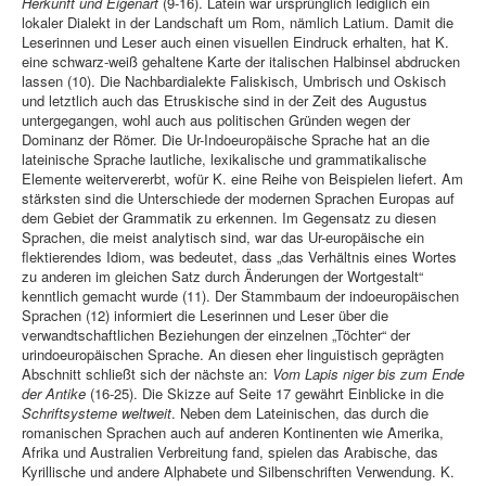
Herkunft und Eigenart
(9-16). Latein war ursprünglich lediglich ein
lokaler Dialekt in der Landschaft um Rom, nämlich Latium. Damit die
Leserinnen und Leser auch einen visuellen Eindruck erhalten, hat K.
eine schwarz-weiß gehaltene Karte der italischen Halbinsel abdrucken
lassen (10). Die Nachbardialekte Faliskisch, Umbrisch und Oskisch
und letztlich auch das Etruskische sind in der Zeit des Augustus
untergegangen, wohl auch aus politischen Gründen wegen der
Dominanz der Römer. Die Ur-Indoeuropäische Sprache hat an die
lateinische Sprache lautliche, lexikalische und grammatikalische
Elemente weitervererbt, wofür K. eine Reihe von Beispielen liefert. Am
stärksten sind die Unterschiede der modernen Sprachen Europas auf
dem Gebiet der Grammatik zu erkennen. Im Gegensatz zu diesen
Sprachen, die meist analytisch sind, war das Ur-europäische ein
flektierendes Idiom, was bedeutet, dass „das Verhältnis eines Wortes
zu anderen im gleichen Satz durch Änderungen der Wortgestalt“
kenntlich gemacht wurde (11). Der Stammbaum der indoeuropäischen
Sprachen (12) informiert die Leserinnen und Leser über die
verwandtschaftlichen Beziehungen der einzelnen „Töchter“ der
urindoeuropäischen Sprache. An diesen eher linguistisch geprägten
Abschnitt schließt sich der nächste an:
Vom Lapis niger bis zum Ende
der Antike
(16-25). Die Skizze auf Seite 17 gewährt Einblicke in die
Schriftsysteme weltweit
. Neben dem Lateinischen, das durch die
romanischen Sprachen auch auf anderen Kontinenten wie Amerika,
Afrika und Australien Verbreitung fand, spielen das Arabische, das
Kyrillische und andere Alphabete und Silbenschriften Verwendung. K.