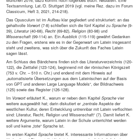
München 2016; dazu kommt noch folgendes Buch: Neulatein. Eine
Textsammlung. Lat./D. Stuttgart 2019 (vgl. meine Rez. dazu im Forum
Classicum, Heft 3, 2021, 214-218).
Das Opusculum ist im Aufbau klar gegliedert und strukturiert: an das
gehaltvolle
Vorwort
(7-8) schließen sich die fünf Kapitel zu
Sprache
(9-
39),
Literatur
(40-68),
Recht
(69-82),
Religion
(83-98) und
Wissenschaft
(99-114) an. Ein
Ausblick
(115-119) gewährt Gedanken
zu den Fragen, erstens wie es in der Gegenwart um Latein insgesamt
steht und zweitens, was sich über die Zukunft des Faches Latein
sagen lässt.
Am Schluss des Bändchens finden sich das Literaturverzeichnis (120-
122), die Zeittafel (123-124), beginnend mit der römischen Königszeit
(753 v. Chr. – 510 n. Chr.) und endend mit dem Hinweis auf
„automatisierte Übersetzungen aus dem Lateinischen auf der Basis
von GPT und anderen Large Language Models“, der Bildnachweis
(125) sowie das Register (126-128).
Im
Vorwort
erläutert K., warum er neben dem Kapitel
Sprache
vier
weitere ausgewählt hat; darin diskutiert er „zentrale Aspekte der
westlichen Kultur, deren Entwicklung untrennbar mit Latein verflochten
sind: Literatur, Recht, Religion und Wissenschaft“ (7). Damit liefert K.
weitere Argumente, warum Latein in der Schule unterrichtet werden
soll und keine „tote“ Sprache ist.
Im ersten Kapitel
Sprache
bietet K. interessante Informationen über