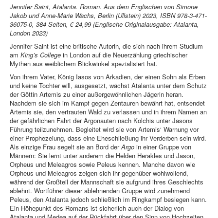
Jennifer Saint, Atalanta. Roman. Aus dem Englischen von Simone
Jakob und Anne-Marie Wachs, Berlin (Ullstein) 2023, ISBN 978-3-471-
36075-0, 384 Seiten, € 24,99 (Englische Originalausgabe: Atalanta,
London 2023)
Jennifer Saint ist eine britische Autorin, die sich nach ihrem Studium
am
King’s College
in London auf die Neuerzählung griechischer
Mythen aus weiblichem Blickwinkel spezialisiert hat.
Von ihrem Vater, König Iasos von Arkadien, der einen Sohn als Erben
und keine Tochter will, ausgesetzt, wächst Atalanta unter dem Schutz
der Göttin Artemis zu einer außergewöhnlichen Jägerin heran.
Nachdem sie sich im Kampf gegen Zentauren bewährt hat, entsendet
Artemis sie, den vertrauten Wald zu verlassen und in ihrem Namen an
der gefährlichen Fahrt der Argonauten nach Kolchis unter Jasons
Führung teilzunehmen. Begleitet wird sie von Artemis‘ Warnung vor
einer Prophezeiung, dass eine Eheschließung ihr Verderben sein wird.
Als einzige Frau segelt sie an Bord der
Argo
in einer Gruppe von
Männern: Sie lernt unter anderem die Helden Herakles und Jason,
Orpheus und Meleagros sowie Peleus kennen. Manche davon wie
Orpheus und Meleagros zeigen sich ihr gegenüber wohlwollend,
während der Großteil der Mannschaft sie aufgrund ihres Geschlechts
ablehnt. Wortführer dieser ablehnenden Gruppe wird zunehmend
Peleus, den Atalanta jedoch schließlich im Ringkampf besiegen kann.
Ein Höhepunkt des Romans ist sicherlich auch der Dialog von
Atalanta und Medea auf der Rückfahrt über den Sinn von Hochzeiten