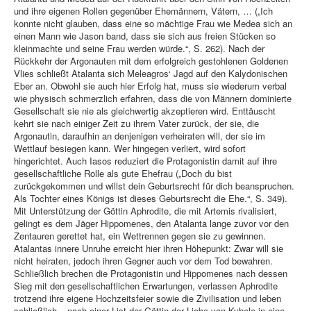
und ihre eigenen Rollen gegenüber Ehemännern, Vätern, … („Ich
konnte nicht glauben, dass eine so mächtige Frau wie Medea sich an
einen Mann wie Jason band, dass sie sich aus freien Stücken so
kleinmachte und seine Frau werden würde.“, S. 262). Nach der
Rückkehr der Argonauten mit dem erfolgreich gestohlenen Goldenen
Vlies schließt Atalanta sich Meleagros‘ Jagd auf den Kalydonischen
Eber an. Obwohl sie auch hier Erfolg hat, muss sie wiederum verbal
wie physisch schmerzlich erfahren, dass die von Männern dominierte
Gesellschaft sie nie als gleichwertig akzeptieren wird. Enttäuscht
kehrt sie nach einiger Zeit zu ihrem Vater zurück, der sie, die
Argonautin, daraufhin an denjenigen verheiraten will, der sie im
Wettlauf besiegen kann. Wer hingegen verliert, wird sofort
hingerichtet. Auch Iasos reduziert die Protagonistin damit auf ihre
gesellschaftliche Rolle als gute Ehefrau („Doch du bist
zurückgekommen und willst dein Geburtsrecht für dich beanspruchen.
Als Tochter eines Königs ist dieses Geburtsrecht die Ehe.“, S. 349).
Mit Unterstützung der Göttin Aphrodite, die mit Artemis rivalisiert,
gelingt es dem Jäger Hippomenes, den Atalanta lange zuvor vor den
Zentauren gerettet hat, ein Wettrennen gegen sie zu gewinnen.
Atalantas innere Unruhe erreicht hier ihren Höhepunkt: Zwar will sie
nicht heiraten, jedoch ihren Gegner auch vor dem Tod bewahren.
Schließlich brechen die Protagonistin und Hippomenes nach dessen
Sieg mit den gesellschaftlichen Erwartungen, verlassen Aphrodite
trotzend ihre eigene Hochzeitsfeier sowie die Zivilisation und leben
schließlich – nach einer List der Göttin der Liebe von Kybele in eine