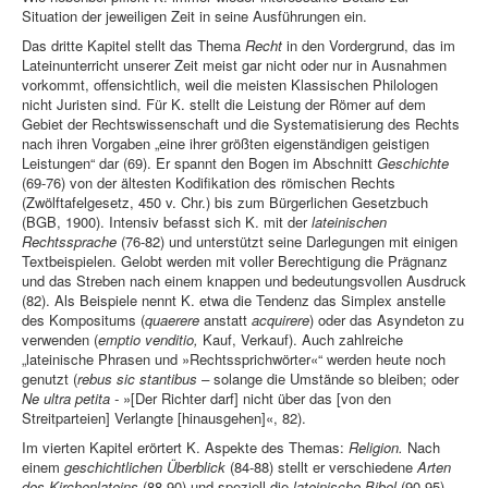
Situation der jeweiligen Zeit in seine Ausführungen ein.
Das dritte Kapitel stellt das Thema
Recht
in den Vordergrund, das im
Lateinunterricht unserer Zeit meist gar nicht oder nur in Ausnahmen
vorkommt, offensichtlich, weil die meisten Klassischen Philologen
nicht Juristen sind. Für K. stellt die Leistung der Römer auf dem
Gebiet der Rechtswissenschaft und die Systematisierung des Rechts
nach ihren Vorgaben „eine ihrer größten eigenständigen geistigen
Leistungen“ dar (69). Er spannt den Bogen im Abschnitt
Geschichte
(69-76) von der ältesten Kodifikation des römischen Rechts
(Zwölftafelgesetz, 450 v. Chr.) bis zum Bürgerlichen Gesetzbuch
(BGB, 1900). Intensiv befasst sich K. mit der
lateinischen
Rechtssprache
(76-82) und unterstützt seine Darlegungen mit einigen
Textbeispielen. Gelobt werden mit voller Berechtigung die Prägnanz
und das Streben nach einem knappen und bedeutungsvollen Ausdruck
(82). Als Beispiele nennt K. etwa die Tendenz das Simplex anstelle
des Kompositums (
quaerere
anstatt
acquirere
) oder das Asyndeton zu
verwenden (
emptio venditio,
Kauf, Verkauf). Auch zahlreiche
„lateinische Phrasen und »Rechtssprichwörter«“ werden heute noch
genutzt (
rebus sic stantibus –
solange die Umstände so bleiben; oder
Ne ultra petita -
»[Der Richter darf] nicht über das [von den
Streitparteien] Verlangte [hinausgehen]«, 82).
Im vierten Kapitel erörtert K. Aspekte des Themas:
Religion.
Nach
einem
geschichtlichen
Überblick
(84-88) stellt er verschiedene
Arten
des Kirchenlateins
(88-90) und speziell die
lateinische Bibel
(90-95)