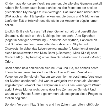
Kindern aus der ganzen Welt zusammen, die alle eine Gemeinsamkeit
haben: Ihr Stammbaum lässt sich bis zu den Monstern der antiken
griechischen Mythologie zurückverfolgen. Das kann man neben ihrer
DNA auch an den Fähigkeiten erkennen, die Jungs und Mädchen im
Laufe der Zeit entwickeln und die sie in der Academia zügeln lernen
sollen.
Endlich fühlt sich Ava als Teil einer Gemeinschaft und genießt den
Unterricht, der sich um ihre Lieblingsthemen dreht: Alte Sprachen
(sogar in richtiger Anwendung!), Kenntnis der Mythen, Handwerken
und Schwimmen (auch wenn die Nachfahren von Skylla und
Charybdis ihr dabei das Leben schwer machen). Unterrichtet werden
diese beispielsweise von Miss Demi (=Demeter), Miss Klio (!) oder
Mister Heff (= Hephaistos) unter dem Schulleiter (und Poseidon-Sohn)
Orion.
Doch schon bald schleichen sich bei Ava und Fia, die schnell beste
Freundinnen geworden sind, und ihren Freund*innen Zweifel am
Vorgehen der Schule ein: Warum werden hier nur bestimmte Versionen
der Mythen anerkannt? Und warum wird jeder von ihnen als Monster
abgestempelt, obwohl ihre Fähigkeiten auch Gutes vermögen? Warum
spricht Avas Mutter nicht gerne über ihre Zeit an der Schule? Und
warum wird Fia die Stimme genommen, als sie genau diese Fragen zu
stellen beginnt?
Bei dem Versuch, Fias Stimme und ihre Zukunft zu retten, stößt die