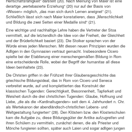
Herrschaftsfähigkeit“ darstellt (20). Nach Meinung von Maier ist eine
derartige „wertebasierte Erziehung“ (20) nur auf der Basis von
»Wissen« möglich, „das man sich durch Lernen aneignet“ (21).
Schließlich lässt sich nach Maier konstatieren, dass „Menschlichkeit
und Bildung die zwei Seiten einer Medaille sind“ (21).
Eine wichtige und nachhaltige Lehre haben die Vertreter der Stoa
vermittelt, auf die letztendlich die Idee von der Freiheit, der Gleichheit
und der Brüderlichkeit basiert (23). Die Stoiker sprachen von der
Würde eines jeden Menschen. Mit diesen neuen Prinzipien wurden die
Adligen in den Gymnasien vertraut gemacht. Insbesondere Cicero
spielte bei der Etablierung einer menschengemäßen Bildung in Rom
eine entscheidende Rolle, wobei der Begriff der
humanitas
all diese
Ideen beinhaltete (23).
Die Christen griffen in der Frühzeit ihrer Glaubensgeschichte das
griechische Bildungsideal, das in Rom von Cicero und Seneca
verbreitet wurde, auf und komplettierten das Konstrukt der
klassischen Tugenden: Gerechtigkeit, Besonnenheit, Tapferkeit und
Weisheit durch die drei christlichen Tugenden: Glaube, Hoffnung und
Liebe, „die als die »Kardinaltugenden« seit dem 4. Jahrhundert n. Chr.
als Wertekanon der abendländisch-christlichen Lebens- und
Weltgestaltung fungierten“ (28). Den Klöstern bzw. den Klosterschulen
kam die Aufgabe zu, diese Bildungsgüter der Antike aufzugreifen und
ihren Schülern zu vermitteln, zunächst denen, die als Priester und
Mönche fungieren sollten, später auch Laien und sogar adligen jungen