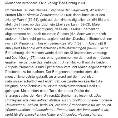
Menschen verändern. Ovid Verlag: Bad Driburg 2024).
Im zweiten Teil des Buches (
Diagnose der Gegenwart
), Abschnitt I,
erörtert Maier
Aktuelle Absurditäten
(51-63); dabei kritisiert er den
„Handy-Wahn“ (52-54), geht auf den »Homo digitalis« ein (54-58) und
stellt die Frage, ob das Buch ein Ekel sein kann (58-63). Maier
moniert mit voller Berechtigung, dass die Lesekultur erheblich
abgenommen hat; nach neuesten Studien (die Maier wie in manch
anderen Fällen nicht genau angibt) liest der „Durchschnittsmensch nur
noch 27 Minuten am Tag ein gedrucktes Wort“ (59). In Abschnitt II
analysiert Maier die
existentiellen Herausforderungen
(64-99). Seine
Befürchtung, der Mensch werde durch die KI letztendlich verdrängt
und überflüssig (67), muss ernst genommen werden, und es müssen
ergriffen werden, die das verhindern. Unter Rückgriff auf die beiden
Antipole Prometheus und Epimetheus versucht Maier, gegensätzliche
Positionen zu beleuchten. Der Erstgenannte symbolisiert „die
menschliche Leistungskraft, zu allererst auf dem technisch-
naturwissenschaftlichen Felde“ (69), der zweite repräsentiert die
Neigung, ohne Zeitdruck zu einem nachvollziehbaren Urteil zu
gelangen. Maier zitiert einen Text, der an der Decke des
Sitzungssaales der Ruhr-Universität Bochum zu lesen ist:
„Das
Brüderpaar aus dem antiken Mythos als Symbolfigur für eine moderne
Universität zu wählen, bedeutet, die alten Strebensziele für die neuen
Wissenschaften zu übernehmen. Prometheus, der Vorausdenkende,
steht für die entdeckenden Natur- und Ingenieurwissenschaften,