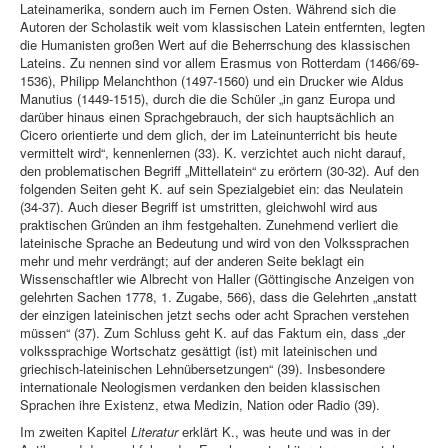
Lateinamerika, sondern auch im Fernen Osten. Während sich die
Autoren der Scholastik weit vom klassischen Latein entfernten, legten
die Humanisten großen Wert auf die Beherrschung des klassischen
Lateins. Zu nennen sind vor allem Erasmus von Rotterdam (1466/69-
1536), Philipp Melanchthon (1497-1560) und ein Drucker wie Aldus
Manutius (1449-1515), durch die die Schüler „in ganz Europa und
darüber hinaus einen Sprachgebrauch, der sich hauptsächlich an
Cicero orientierte und dem glich, der im Lateinunterricht bis heute
vermittelt wird“, kennenlernen (33). K. verzichtet auch nicht darauf,
den problematischen Begriff „Mittellatein“ zu erörtern (30-32). Auf den
folgenden Seiten geht K. auf sein Spezialgebiet ein: das Neulatein
(34-37). Auch dieser Begriff ist umstritten, gleichwohl wird aus
praktischen Gründen an ihm festgehalten. Zunehmend verliert die
lateinische Sprache an Bedeutung und wird von den Volkssprachen
mehr und mehr verdrängt; auf der anderen Seite beklagt ein
Wissenschaftler wie Albrecht von Haller (Göttingische Anzeigen von
gelehrten Sachen 1778, 1. Zugabe, 566), dass die Gelehrten „anstatt
der einzigen lateinischen jetzt sechs oder acht Sprachen verstehen
müssen“ (37). Zum Schluss geht K. auf das Faktum ein, dass „der
volkssprachige Wortschatz gesättigt (ist) mit lateinischen und
griechisch-lateinischen Lehnübersetzungen“ (39). Insbesondere
internationale Neologismen verdanken den beiden klassischen
Sprachen ihre Existenz, etwa Medizin, Nation oder Radio (39).
Im zweiten Kapitel
Literatur
erklärt K., was heute und was in der