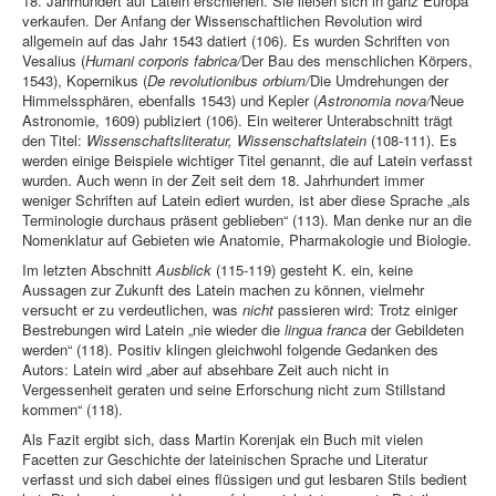
18. Jahrhundert auf Latein erschienen. Sie ließen sich in ganz Europa
verkaufen. Der Anfang der Wissenschaftlichen Revolution wird
allgemein auf das Jahr 1543 datiert (106). Es wurden Schriften von
Vesalius (
Humani corporis fabrica/
Der Bau des menschlichen Körpers,
1543), Kopernikus (
De revolutionibus orbium/
Die Umdrehungen der
Himmelssphären, ebenfalls 1543) und Kepler (
Astronomia nova/
Neue
Astronomie, 1609) publiziert (106). Ein weiterer Unterabschnitt trägt
den Titel:
Wissenschaftsliteratur, Wissenschaftslatein
(108-111). Es
werden einige Beispiele wichtiger Titel genannt, die auf Latein verfasst
wurden. Auch wenn in der Zeit seit dem 18. Jahrhundert immer
weniger Schriften auf Latein ediert wurden, ist aber diese Sprache „als
Terminologie durchaus präsent geblieben“ (113). Man denke nur an die
Nomenklatur auf Gebieten wie Anatomie, Pharmakologie und Biologie.
Im letzten Abschnitt
A
usblick
(115-119) gesteht K. ein, keine
Aussagen zur Zukunft des Latein machen zu können, vielmehr
versucht er zu verdeutlichen, was
nicht
passieren wird: Trotz einiger
Bestrebungen wird Latein „nie wieder die
lingua franca
der Gebildeten
werden“ (118). Positiv klingen gleichwohl folgende Gedanken des
Autors: Latein wird „aber auf absehbare Zeit auch nicht in
Vergessenheit geraten und seine Erforschung nicht zum Stillstand
kommen“ (118).
Als Fazit ergibt sich, dass Martin Korenjak ein Buch mit vielen
Facetten zur Geschichte der lateinischen Sprache und Literatur
verfasst und sich dabei eines flüssigen und gut lesbaren Stils bedient