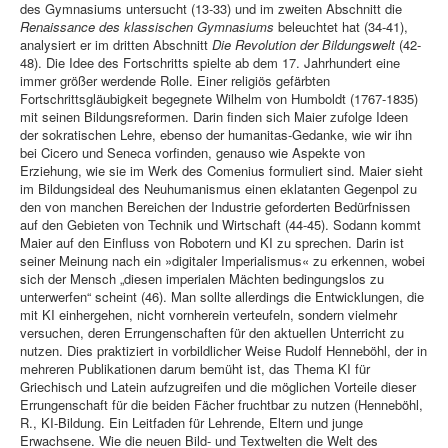
des Gymnasiums untersucht (13-33) und im zweiten Abschnitt die
Renaissance des klassischen Gymnasiums
beleuchtet hat (34-41),
analysiert er im dritten Abschnitt
Die Revolution der Bildungswelt
(42-
48). Die Idee des Fortschritts spielte ab dem 17. Jahrhundert eine
immer größer werdende Rolle. Einer religiös gefärbten
Fortschrittsgläubigkeit begegnete Wilhelm von Humboldt (1767-1835)
mit seinen Bildungsreformen. Darin finden sich Maier zufolge Ideen
der sokratischen Lehre, ebenso der humanitas-Gedanke, wie wir ihn
bei Cicero und Seneca vorfinden, genauso wie Aspekte von
Erziehung, wie sie im Werk des Comenius formuliert sind. Maier sieht
im Bildungsideal des Neuhumanismus einen eklatanten Gegenpol zu
den von manchen Bereichen der Industrie geforderten Bedürfnissen
auf den Gebieten von Technik und Wirtschaft (44-45). Sodann kommt
Maier auf den Einfluss von Robotern und KI zu sprechen. Darin ist
seiner Meinung nach ein »digitaler Imperialismus« zu erkennen, wobei
sich der Mensch „diesen imperialen Mächten bedingungslos zu
unterwerfen“ scheint (46). Man sollte allerdings die Entwicklungen, die
mit KI einhergehen, nicht vornherein verteufeln, sondern vielmehr
versuchen, deren Errungenschaften für den aktuellen Unterricht zu
nutzen. Dies praktiziert in vorbildlicher Weise Rudolf Henneböhl, der in
mehreren Publikationen darum bemüht ist, das Thema KI für
Griechisch und Latein aufzugreifen und die möglichen Vorteile dieser
Errungenschaft für die beiden Fächer fruchtbar zu nutzen (Henneböhl,
R., KI-Bildung. Ein Leitfaden für Lehrende, Eltern und junge
Erwachsene. Wie die neuen Bild- und Textwelten die Welt des