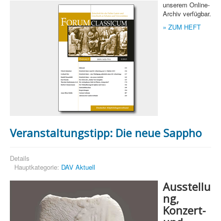
unserem Online-
Archiv verfügbar.
» ZUM HEFT
Veranstaltungstipp: Die neue Sappho
Details
Hauptkategorie:
DAV Aktuell
Ausstellu
ng,
Konzert-