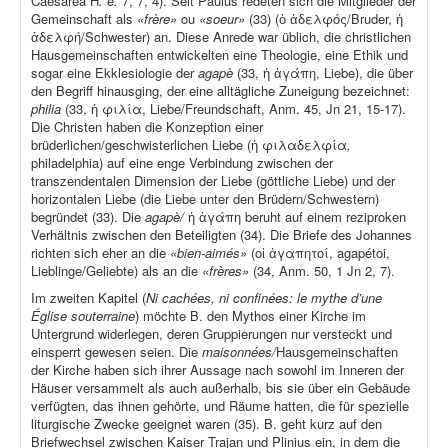
Caesarea H
.
e
.
7, 7, 4). Seit Paulus redeten sich die Mitglieder der
Gemeinschaft als
«frère»
ou
«soeur»
(33) (ὁ ἀδελφός/Bruder, ἡ
ἀδελφή/Schwester) an. Diese Anrede war üblich, die christlichen
Hausgemeinschaften entwickelten eine Theologie, eine Ethik und
sogar eine Ekklesiologie der
agapè
(33, ἡ ἀγάπη, Liebe), die über
den Begriff hinausging, der eine alltägliche Zuneigung bezeichnet:
philia
(33, ἡ φιλία, Liebe/Freundschaft, Anm. 45, Jn 21, 15-17).
Die Christen haben die Konzeption einer
brüderlichen/geschwisterlichen Liebe (ἡ φιλαδελφία
,
philadelphia) auf eine enge Verbindung zwischen der
transzendentalen Dimension der Liebe (göttliche Liebe) und der
horizontalen Liebe (die Liebe unter den Brüdern/Schwestern)
begründet (33). Die
agapè/
ἡ ἀγάπη beruht auf einem reziproken
Verhältnis zwischen den Beteiligten (34). Die Briefe des Johannes
richten sich eher an die
«bien-aimés»
(οἱ ἀγαπητοί, agapétoi,
Lieblinge/Geliebte) als an die
«frères»
(34, Anm. 50, 1 Jn 2, 7).
Im zweiten Kapitel (
Ni cachées, ni confinées: le mythe d’une
Église souterraine
) möchte B. den Mythos einer Kirche im
Untergrund widerlegen, deren Gruppierungen nur versteckt und
einsperrt gewesen seien. Die
maisonnées/
Hausgemeinschaften
der Kirche haben sich ihrer Aussage nach sowohl im Inneren der
Häuser versammelt als auch außerhalb, bis sie über ein Gebäude
verfügten, das ihnen gehörte, und Räume hatten, die für spezielle
liturgische Zwecke geeignet waren (35). B. geht kurz auf den
Briefwechsel zwischen Kaiser Trajan und Plinius ein, in dem die