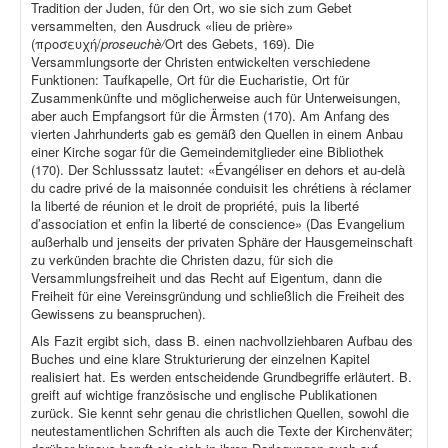
Tradition der Juden, für den Ort, wo sie sich zum Gebet
versammelten, den Ausdruck «lieu de prière»
(προσευχή/
proseuchè/
Ort des Gebets, 169). Die
Versammlungsorte der Christen entwickelten verschiedene
Funktionen: Taufkapelle, Ort für die Eucharistie, Ort für
Zusammenkünfte und möglicherweise auch für Unterweisungen,
aber auch Empfangsort für die Ärmsten (170). Am Anfang des
vierten Jahrhunderts gab es gemäß den Quellen in einem Anbau
einer Kirche sogar für die Gemeindemitglieder eine Bibliothek
(170). Der Schlusssatz lautet: «Évangéliser en dehors et au-delà
du cadre privé de la maisonnée conduisit les chrétiens à réclamer
la liberté de réunion et le droit de propriété, puis la liberté
d’association et enfin la liberté de conscience» (Das Evangelium
außerhalb und jenseits der privaten Sphäre der Hausgemeinschaft
zu verkünden brachte die Christen dazu, für sich die
Versammlungsfreiheit und das Recht auf Eigentum, dann die
Freiheit für eine Vereinsgründung und schließlich die Freiheit des
Gewissens zu beanspruchen).
Als Fazit ergibt sich, dass B. einen nachvollziehbaren Aufbau des
Buches und eine klare Strukturierung der einzelnen Kapitel
realisiert hat. Es werden entscheidende Grundbegriffe erläutert. B.
greift auf wichtige französische und englische Publikationen
zurück. Sie kennt sehr genau die christlichen Quellen, sowohl die
neutestamentlichen Schriften als auch die Texte der Kirchenväter;