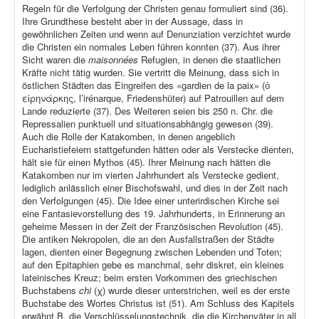
Regeln für die Verfolgung der Christen genau formuliert sind (36).
Ihre Grundthese besteht aber in der Aussage, dass in
gewöhnlichen Zeiten und wenn auf Denunziation verzichtet wurde
die Christen ein normales Leben führen konnten (37). Aus ihrer
Sicht waren die
maisonnées
Refugien, in denen die staatlichen
Kräfte nicht tätig wurden. Sie vertritt die Meinung, dass sich in
östlichen Städten das Eingreifen des «gardien de la paix» (ὁ
εἰρηνάρκης, l’irénarque, Friedenshüter) auf Patrouillen auf dem
Lande reduzierte (37). Des Weiteren seien bis 250 n. Chr. die
Repressalien punktuell und situationsabhängig gewesen (39).
Auch die Rolle der Katakomben, in denen angeblich
Eucharistiefeiern stattgefunden hätten oder als Verstecke dienten,
hält sie für einen Mythos (45). Ihrer Meinung nach hätten die
Katakomben nur im vierten Jahrhundert als Verstecke gedient,
lediglich anlässlich einer Bischofswahl, und dies in der Zeit nach
den Verfolgungen (45). Die Idee einer unterirdischen Kirche sei
eine Fantasievorstellung des 19. Jahrhunderts, in Erinnerung an
geheime Messen in der Zeit der Französischen Revolution (45).
Die antiken Nekropolen, die an den Ausfallstraßen der Städte
lagen, dienten einer Begegnung zwischen Lebenden und Toten;
auf den Epitaphien gebe es manchmal, sehr diskret, ein kleines
lateinisches Kreuz; beim ersten Vorkommen des griechischen
Buchstabens
chi
(χ) wurde dieser unterstrichen, weil es der erste
Buchstabe des Wortes Christus ist (51). Am Schluss des Kapitels
erwähnt B. die Verschlüsselungstechnik, die die Kirchenväter in all