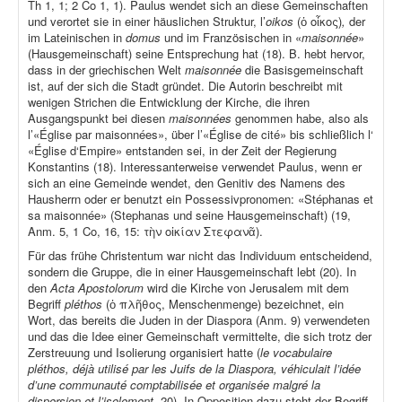
Th 1, 1; 2 Co 1, 1). Paulus wendet sich an diese Gemeinschaften
und verortet sie in einer häuslichen Struktur, l’
oikos
(ὁ οἶκος)
,
der
im Lateinischen in
domus
und im Französischen in «
maisonnée
»
(Hausgemeinschaft) seine Entsprechung hat (18). B. hebt hervor,
dass in der griechischen Welt
maisonnée
die Basisgemeinschaft
ist, auf der sich die Stadt gründet. Die Autorin beschreibt mit
wenigen Strichen die Entwicklung der Kirche, die ihren
Ausgangspunkt bei diesen
maisonnées
genommen habe, also als
l’«Église par maisonnées», über l’«Église de cité» bis schließlich l‘
«Église d‘Empire» entstanden sei, in der Zeit der Regierung
Konstantins (18). Interessanterweise verwendet Paulus, wenn er
sich an eine Gemeinde wendet, den Genitiv des Namens des
Hausherrn oder er benutzt ein Possessivpronomen: «Stéphanas et
sa maisonnée» (Stephanas und seine Hausgemeinschaft) (19,
Anm. 5, 1 Co, 16, 15: τὴν οἰκίαν Στεφανᾶ).
Für das frühe Christentum war nicht das Individuum entscheidend,
sondern die Gruppe, die in einer Hausgemeinschaft lebt (20). In
den
Acta Apostolorum
wird die Kirche von Jerusalem mit dem
Begriff
pléthos
(ὁ πλῆθος, Menschenmenge) bezeichnet, ein
Wort, das bereits die Juden in der Diaspora (Anm. 9) verwendeten
und das die Idee einer Gemeinschaft vermittelte, die sich trotz der
Zerstreuung und Isolierung organisiert hatte (
le vocabulaire
pléthos, déjà utilisé par les Juifs de la Diaspora, véhiculait l’idée
d’une communauté comptabilisée et organisée malgré la
dispersion et l’isolement,
20). In Opposition dazu steht der Begriff