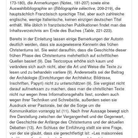
173-180), die Anmerkungen (
Notes
, 181-207) sowie eine
Auswahlbibliographie an (
Bibliographie sélective
, 209-219), die
hauptsächlich Französisch sprachige Titel, aber auch zahlreiche
englische, wenige italienische, keinen einzigen deutschen Titel
enthält. Wie üblich in französischen Publikationen findet man das
Inhaltsverzeichnis am Ende des Buches (
Table
, 221-223).
Bereits in der Einleitung lassen einige Bemerkungen der Autorin
deutlich werden, dass sie ausgewiesene Kennerin des frühen
Christentums ist. Sie weist daraufhin, dass die Geschichte dieser
frühen Phase des Christentums mehrheitlich auf schriftlichen
Quellen basiert (9). Das Textcorpus erhöhe sich kaum und
verändere sich auch nicht, aber die Art und Weise die Texte zu
lesen und zu behandeln variiere (9). Andererseits sei der Beitrag
der Archäologie (Einrichtungen der Architektur, Bildnisse,
Inschriften, Papyri) nicht zu unterschätzen (9). Sie vergisst nicht
darauf aufmerksam zu machen, dass man die christlichen Texte
nicht nur wegen ihres Informationsgehalts liest, sondern auch
wegen ihrer Techniken und Schreibstile, außerdem seien sie
Ausdruck einer Pastorale, bei der die Sorge um die
Kommunikation vorrangig ist (11). Nach ihrer Aussage bewegt sich
ihre Darstellung zwischen der Vergangenheit und der Gegenwart,
der Geschichte der Anfänge des Christentums und der aktuellen
Debatten (13). Am Schluss der Einführung stellt sie eine Frage,
von der sie glaubt, dass sie gerechtfertigt ist: «Les maisonnées