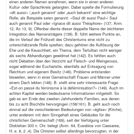
einen anderen Namen annahmen, wenn sie in einen anderen
Kultur- oder Sprachkreis gelangten. Dabei spielte die Formulierung
«dit aussi» /„auch genannt“ oder „auch bekannt“ eine wichtige
Rolle; als Beispiele seien genannt: «Saul dit aussi Paul»/ Saul
auch genannt Paul oder «Ignace dit aussi Théophore» (137, Anm.
12, Ac 13, 9). Offenbar diente dieser doppelte Name der leichteren
Integration des Namensträgers (139). B. führt weitere Punkte an,
die im Verlauf der Frühzeit des Christentums eine nicht zu
unterschätzende Rolle spielten; dazu gehören die Auflösung der
Ehe und die Keuschheit, ein Thema, dem Tertullian nicht weniger
als sechs Abhandlungen gewidmet hat (142). Es fehlten auch
nicht Debatten über den Verzicht auf Fleisch- und Weingenuss,
sogar während der Eucharistie, ebenfalls auf Entsagung von
Reichtum und eigenem Besitz (146). Probleme entstanden
bisweilen, wenn in einer Gemeinschaft Frauen und Männer unter
einem Dach lebten (148). B. stellt eine sehr interessante Frage:
«Est-on passé du féminisme à la déféminisation?» (149). Auch im
achten Kapitel werden bedeutsame Informationen mitgeteilt. So
gab es am Ende des zweiten Jahrhunderts Familien, aus denen
bis zu acht Bischöfe hervorgingen (158/161). B. geht auch noch
einmal auf die verschiedenen Bedeutungen von «église» (Kirche),
unter anderem mit dem Sinngehalt eines Gebäudes für die
christlichen Gemeinschaft (169), seit der Verfolgung unter
Diokletian 303 n. Chr. belegt (Anm. 64, Eusebios von Caesarea,
H. e. 8, 2 ,4). Die Christen selbst allerdings bevorzugten, in der