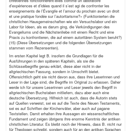
chrétiennes fonctionnèrent-elles comme un laboratoire
d’expériences et d’idées quand il s’est agi de confronter les
enseignements de l’Évangile et l’amour du prochain avec un droit
et une pratique fondée sur l’autoritarisme?» (Funktionierten die
christlichen Hausgemeinschaften wie ein Versuchslabor und ein
Labor für Ideen, als es darum ging, die Verkündigungen des
Evangeliums und die Nächstenliebe mit einem Recht und eine
Praxis zu konfrontieren, die auf einem autoritären System beruht?)
(15) (Diese Übersetzungen und die folgenden Übersetzungen
stammen vom Rezensenten).
Im ersten Kapitel legt B. insofern die Grundlagen für die
Ausführungen in den späteren Kapiteln, als sie die
Schlüsselbegriffe genau erklärt, diese aber nicht in der
altgriechischen Fassung, sondern in Umschrift bietet.
Offensichtlich geht sie nicht davon aus, dass ihre Leserinnen und
Leser in der Lage sind, die Begriffe im Original zu erfassen. Daher
werde ich für unsere Leserinnen und Leser jeweils den Begriff in
altgriechischen Buchstaben mitliefern, dazu aber auch eine
deutsche Übersetzung. Hilfreich ist auch, dass die Autorin stets
auf Quellen verweist, sei es auf die Texte des Neuen Testaments,
sei es auf Schriften der Kirchenväter, aber auch auf pagane
Textstellen. Damit erhalten ihre Aussagen ein wissenschaftliches
Fundament und zeigen übrigens ihre enorme Kenntnis der antiken
christlichen Literatur. Es bleibt noch der Hinweis, dass B. nicht nur
für Theologen schreibt, sondern auch für an den antiken Sprachen