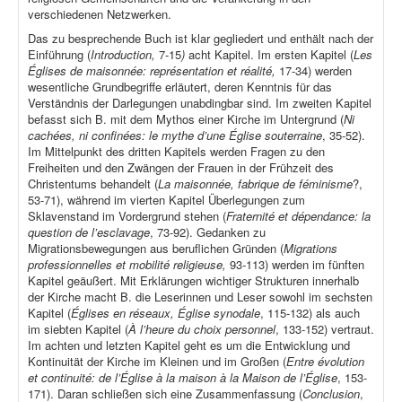
verschiedenen Netzwerken.
Das zu besprechende Buch ist klar gegliedert und enthält nach der
Einführung (
Introduction,
7-15
)
acht Kapitel. Im ersten Kapitel (
Les
Églises de maisonnée: représentation et réalité,
17-34) werden
wesentliche Grundbegriffe erläutert, deren Kenntnis für das
Verständnis der Darlegungen unabdingbar sind. Im zweiten Kapitel
befasst sich B. mit dem Mythos einer Kirche im Untergrund (
Ni
cachées, ni confinées: le mythe d’une Église souterraine
, 35-52).
Im Mittelpunkt des dritten Kapitels werden Fragen zu den
Freiheiten und den Zwängen der Frauen in der Frühzeit des
Christentums behandelt (
La maisonnée, fabrique de féminisme
?,
53-71), während im vierten Kapitel Überlegungen zum
Sklavenstand im Vordergrund stehen (
Fraternité et dépendance: la
question de l’esclavage
, 73-92). Gedanken zu
Migrationsbewegungen aus beruflichen Gründen (
Migrations
professionnelles et mobilité religieuse,
93-113) werden im fünften
Kapitel geäußert. Mit Erklärungen wichtiger Strukturen innerhalb
der Kirche macht B. die Leserinnen und Leser sowohl im sechsten
Kapitel (
Églises en réseaux, Église synodale
, 115-132) als auch
im siebten Kapitel (
À l’heure du choix personnel
, 133-152) vertraut.
Im achten und letzten Kapitel geht es um die Entwicklung und
Kontinuität der Kirche im Kleinen und im Großen (
Entre évolution
et continuité: de l’Église à la maison à la Maison de l’Église
, 153-
171). Daran schließen sich eine Zusammenfassung (
Conclusion
,