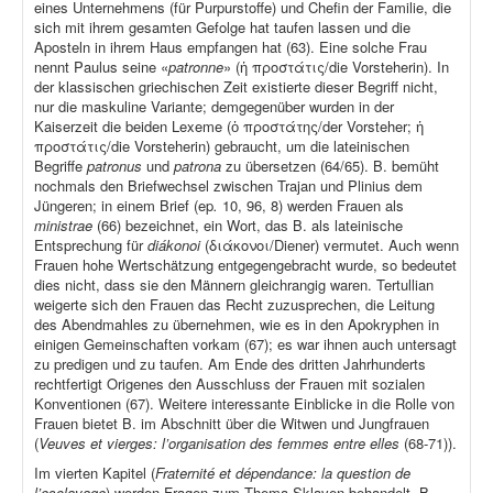
eines Unternehmens (für Purpurstoffe) und Chefin der Familie, die
sich mit ihrem gesamten Gefolge hat taufen lassen und die
Aposteln in ihrem Haus empfangen hat (63). Eine solche Frau
nennt Paulus seine «
patronne
» (ἡ προστάτις/die Vorsteherin). In
der klassischen griechischen Zeit existierte dieser Begriff nicht,
nur die maskuline Variante; demgegenüber wurden in der
Kaiserzeit die beiden Lexeme (ὁ προστάτης/der Vorsteher; ἡ
προστάτις/die Vorsteherin) gebraucht, um die lateinischen
Begriffe
patronus
und
patrona
zu übersetzen (64/65). B. bemüht
nochmals den Briefwechsel zwischen Trajan und Plinius dem
Jüngeren; in einem Brief (ep
.
10, 96, 8) werden Frauen als
ministrae
(66) bezeichnet, ein Wort, das B. als lateinische
Entsprechung für
diákonoi
(διάκονοι/Diener) vermutet. Auch wenn
Frauen hohe Wertschätzung entgegengebracht wurde, so bedeutet
dies nicht, dass sie den Männern gleichrangig waren. Tertullian
weigerte sich den Frauen das Recht zuzusprechen, die Leitung
des Abendmahles zu übernehmen, wie es in den Apokryphen in
einigen Gemeinschaften vorkam (67); es war ihnen auch untersagt
zu predigen und zu taufen. Am Ende des dritten Jahrhunderts
rechtfertigt Origenes den Ausschluss der Frauen mit sozialen
Konventionen (67). Weitere interessante Einblicke in die Rolle von
Frauen bietet B. im Abschnitt über die Witwen und Jungfrauen
(
Veuves et vierges: l’organisation des femmes entre elles
(68-71)).
Im vierten Kapitel (
Fraternité et dépendance: la question de
l’esclavage
) werden Fragen zum Thema Sklaven behandelt. B.