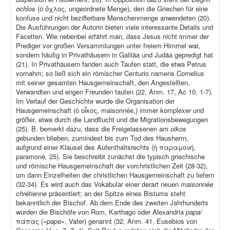
ochlos
(ὁ ὄχλος, ungeordnete Menge), den die Griechen für eine
konfuse und nicht bezifferbare Menschenmenge anwendeten (20).
Die Ausführungen der Autorin bieten viele interessante Details und
Facetten. Wie nebenbei erfährt man, dass Jesus nicht immer der
Prediger vor großen Versammlungen unter freiem Himmel war,
sondern häufig in Privathäusern in Galiläa und Judäa gepredigt hat
(21). In Privathäusern fanden auch Taufen statt, die etwa Petrus
vornahm; so ließ sich ein römischer Centurio namens Cornelius
mit seiner gesamten Hausgemeinschaft, den Angestellten,
Verwandten und engen Freunden taufen (22, Anm. 17, Ac 10, 1-7).
Im Verlauf der Geschichte wurde die Organisation der
Hausgemeinschaft (ὁ οἶκος, maisonnée,) immer komplexer und
größer, etwa durch die Landflucht und die Migrationsbewegungen
(25). B. bemerkt dazu, dass die Freigelassenen am
oikos
gebunden blieben, zumindest bis zum Tod des Hausherrn,
aufgrund einer Klausel des Aufenthaltsrechts (ἡ παραμονή,
paramonè
,
25). Sie beschreibt zunächst die typisch griechische
und römische Hausgemeinschaft der vorchristlichen Zeit (28-32),
um dann Einzelheiten der christlichen Hausgemeinschaft zu liefern
(32-34). Es wird auch das Vokabular einer derart neuen
maisonnée
chrétienne
präsentiert; an der Spitze eines Bistums steht
bekanntlich der Bischof. Ab dem Ende des zweiten Jahrhunderts
wurden die Bischöfe von Rom, Karthago oder Alexandria
papa
/
πάπας (
«pape»
, Vater) genannt (32, Anm. 41, Eusebios von