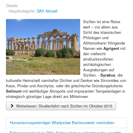
Details
Hauptkategorie:
DAV Aktuell
Sizilien ist eine Reise
wert – vor allem aus
Sicht des klassischen
Philologen und
Althistorikers! Klingende
Namen wie
Agrigent
mit
den vielleicht
eindrucksvollsten
archäologischen
Ausgrabungen auf
Sizilien, -
Syrakus
, die
kulturelle Heimstadt namhafter Dichter und Denker wie Simonides von
Keos, Pindar und Aischylos, oder die griechische Gründungskolonie
Selinunt
mit weitläufiger Akropolis und imposanten Tempelanlagen in
strategisch günstiger Lage direkt am Mittelmeer.
Weiterlesen: Studienfahrt nach Sizilien im Oktober 2015
Humanismuspreisträger Władysław Bartoszewski verstorben
Führungswechsel im DAV: Sabine Vogt zur Vorsitzenden gewählt