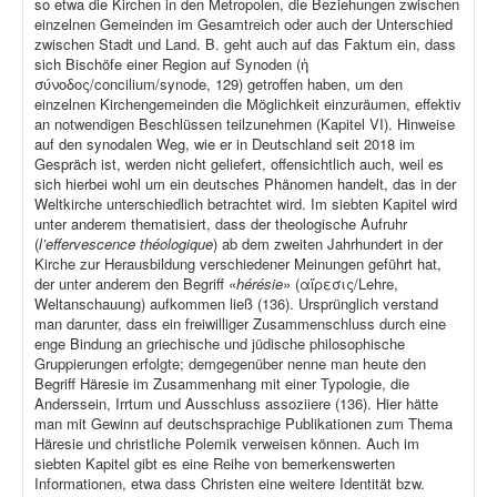
so etwa die Kirchen in den Metropolen, die Beziehungen zwischen
einzelnen Gemeinden im Gesamtreich oder auch der Unterschied
zwischen Stadt und Land. B. geht auch auf das Faktum ein, dass
sich Bischöfe einer Region auf Synoden (ἡ
σύνοδος/concilium/synode, 129) getroffen haben, um den
einzelnen Kirchengemeinden die Möglichkeit einzuräumen, effektiv
an notwendigen Beschlüssen teilzunehmen (Kapitel VI). Hinweise
auf den synodalen Weg, wie er in Deutschland seit 2018 im
Gespräch ist, werden nicht geliefert, offensichtlich auch, weil es
sich hierbei wohl um ein deutsches Phänomen handelt, das in der
Weltkirche unterschiedlich betrachtet wird. Im siebten Kapitel wird
unter anderem thematisiert, dass der theologische Aufruhr
(
l’effervescence théologique
) ab dem zweiten Jahrhundert in der
Kirche zur Herausbildung verschiedener Meinungen geführt hat,
der unter anderem den Begriff «
hérésie
» (αἵρεσις/Lehre,
Weltanschauung) aufkommen ließ (136). Ursprünglich verstand
man darunter, dass ein freiwilliger Zusammenschluss durch eine
enge Bindung an griechische und jüdische philosophische
Gruppierungen erfolgte; demgegenüber nenne man heute den
Begriff Häresie im Zusammenhang mit einer Typologie, die
Anderssein, Irrtum und Ausschluss assoziiere (136). Hier hätte
man mit Gewinn auf deutschsprachige Publikationen zum Thema
Häresie und christliche Polemik verweisen können. Auch im
siebten Kapitel gibt es eine Reihe von bemerkenswerten
Informationen, etwa dass Christen eine weitere Identität bzw.