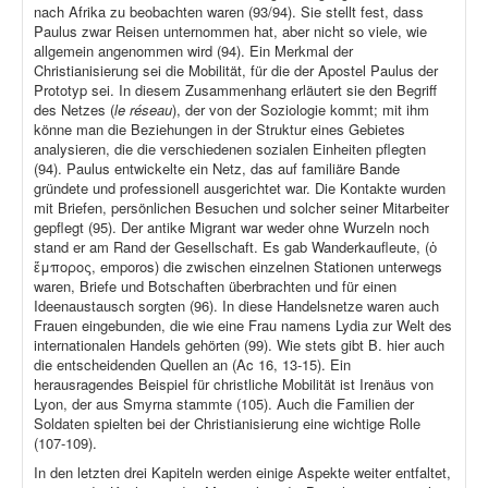
nach Afrika zu beobachten waren (93/94). Sie stellt fest, dass
Paulus zwar Reisen unternommen hat, aber nicht so viele, wie
allgemein angenommen wird (94). Ein Merkmal der
Christianisierung sei die Mobilität, für die der Apostel Paulus der
Prototyp sei. In diesem Zusammenhang erläutert sie den Begriff
des Netzes (
le réseau
), der von der Soziologie kommt; mit ihm
könne man die Beziehungen in der Struktur eines Gebietes
analysieren, die die verschiedenen sozialen Einheiten pflegten
(94). Paulus entwickelte ein Netz, das auf familiäre Bande
gründete und professionell ausgerichtet war. Die Kontakte wurden
mit Briefen, persönlichen Besuchen und solcher seiner Mitarbeiter
gepflegt (95). Der antike Migrant war weder ohne Wurzeln noch
stand er am Rand der Gesellschaft. Es gab Wanderkaufleute, (ὁ
ἔμπορος, emporos) die zwischen einzelnen Stationen unterwegs
waren, Briefe und Botschaften überbrachten und für einen
Ideenaustausch sorgten (96). In diese Handelsnetze waren auch
Frauen eingebunden, die wie eine Frau namens Lydia zur Welt des
internationalen Handels gehörten (99). Wie stets gibt B. hier auch
die entscheidenden Quellen an (Ac 16, 13-15). Ein
herausragendes Beispiel für christliche Mobilität ist Irenäus von
Lyon, der aus Smyrna stammte (105). Auch die Familien der
Soldaten spielten bei der Christianisierung eine wichtige Rolle
(107-109).
In den letzten drei Kapiteln werden einige Aspekte weiter entfaltet,