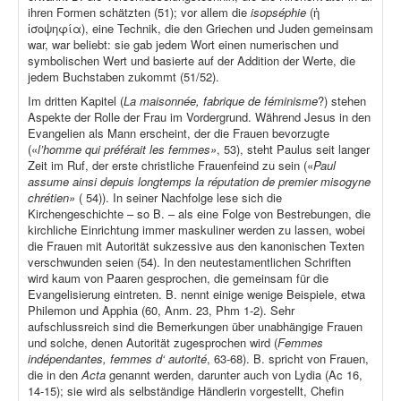
ihren Formen schätzten (51); vor allem die
isopséphie
(ἡ
ἰσοψηφία), eine Technik, die den Griechen und Juden gemeinsam
war, war beliebt: sie gab jedem Wort einen numerischen und
symbolischen Wert und basierte auf der Addition der Werte, die
jedem Buchstaben zukommt (51/52).
Im dritten Kapitel (
La maisonnée, fabrique de féminisme
?) stehen
Aspekte der Rolle der Frau im Vordergrund. Während Jesus in den
Evangelien als Mann erscheint, der die Frauen bevorzugte
(«
l’homme qui préférait les femmes»
, 53), steht Paulus seit langer
Zeit im Ruf, der erste christliche Frauenfeind zu sein («
Paul
assume ainsi depuis longtemps la réputation de premier misogyne
chrétien»
( 54)). In seiner Nachfolge lese sich die
Kirchengeschichte – so B. – als eine Folge von Bestrebungen, die
kirchliche Einrichtung immer maskuliner werden zu lassen, wobei
die Frauen mit Autorität sukzessive aus den kanonischen Texten
verschwunden seien (54). In den neutestamentlichen Schriften
wird kaum von Paaren gesprochen, die gemeinsam für die
Evangelisierung eintreten. B. nennt einige wenige Beispiele, etwa
Philemon und Apphia (60, Anm. 23, Phm 1-2). Sehr
aufschlussreich sind die Bemerkungen über unabhängige Frauen
und solche, denen Autorität zugesprochen wird (
Femmes
indépendantes, femmes d‘ autorité
, 63-68). B. spricht von Frauen,
die in den
Acta
genannt werden, darunter auch von Lydia (Ac 16,
14-15); sie wird als selbständige Händlerin vorgestellt, Chefin