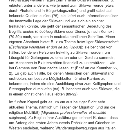
erläutert unter anderem, wie jemand zum Sklaven wurde (etwa
durch Piraterie und in Bürgerkriegszeiten) und greift dabei auf
bekannte Quellen zurück (75); sie liefert auch Informationen über
die finanzielle Lage der Sklaven und wie sich ein solcher
freikaufen konnte. Sie geht der semantischen Bedeutung des
Begriffs
doulos
(ὁ δούλος/Sklave oder Diener, je nach Kontext
(79-80)) nach, vor allem in neutestamentlichen Schriften. Einen
eigenen Abschnitt bietet B. zum Thema freiwilliger Sklavenschaft
(
Esclavage volontaire et don de soi
(82-83)); sie berichtet von
Fällen, bei denen Personen freiwillig zu Sklaven wurden, um
Lösegeld für Gefangene zu erhalten oder um Geld zu sammeln,
um Menschen in Existenznöten finanziell zu unterstützen – wie
bei Clemens von Rom nachzulesen ist (Brief an die Korinther 55,
2). Es gab auch Fälle, bei denen Menschen den Sklavenstand
erstrebten, um bessere Möglichkeiten für eine Karriere zu
bekommen, indem sie eine Ausbildung etwa zum Kalligraphen und
Stenographen durchliefen (83). B. berichtet auch von Sklaven, die
in einem christlichen Haus lebten (89-92).
Im fünften Kapitel geht es um ein aus heutiger Sicht sehr
aktuelles Thema, nämlich um Fragen der Migration (und um die
religiöse Mobilität) (
Migrations professionnelles et mobilité
religieuse
). Zu Beginn ihrer Ausführungen erinnert B. daran, dass
am Anfang des ersten Jahrtausends Phönizier und Griechen im
Westen siedelten, während Wanderungsbewegungen aus Italien