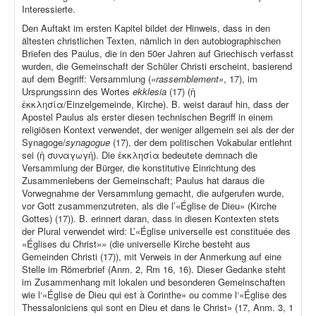
Interessierte.
Den Auftakt im ersten Kapitel bildet der Hinweis, dass in den
ältesten christlichen Texten, nämlich in den autobiographischen
Briefen des Paulus, die in den 50er Jahren auf Griechisch verfasst
wurden, die Gemeinschaft der Schüler Christi erscheint, basierend
auf dem Begriff: Versammlung (
«rassemblement»
, 17), im
Ursprungssinn des Wortes
ekklesia
(17) (ἡ
ἐκκλησία/Einzelgemeinde, Kirche). B. weist darauf hin, dass der
Apostel Paulus als erster diesen technischen Begriff in einem
religiösen Kontext verwendet, der weniger allgemein sei als der der
Synagoge/
synagogue
(17), der dem politischen Vokabular entlehnt
sei (ἡ συναγωγή). Die ἐκκλησία bedeutete demnach die
Versammlung der Bürger, die konstitutive Einrichtung des
Zusammenlebens der Gemeinschaft; Paulus hat daraus die
Vorwegnahme der Versammlung gemacht, die aufgerufen wurde,
vor Gott zusammenzutreten, als die l’«Église de Dieu» (Kirche
Gottes) (17)). B. erinnert daran, dass in diesen Kontexten stets
der Plural verwendet wird: L’«Église universelle est constituée des
«Églises du Christ»» (die universelle Kirche besteht aus
Gemeinden Christi (17)), mit Verweis in der Anmerkung auf eine
Stelle im Römerbrief (Anm. 2, Rm 16, 16). Dieser Gedanke steht
im Zusammenhang mit lokalen und besonderen Gemeinschaften
wie l‘«Église de Dieu qui est à Corinthe» ou comme l‘«Église des
Thessaloniciens qui sont en Dieu et dans le Christ» (17, Anm. 3, 1