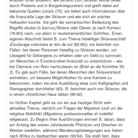
durch Piraterie und in Bürgerkriegszeiten) und greift dabei auf
bekannte Quellen zurück (75); sie liefert auch Informationen über
die finanzielle Lage der Sklaven und wie sich ein solcher
freikaufen konnte. Sie geht der semantischen Bedeutung des
Begriffs
doulos
(ὁ δούλος/Sklave oder Diener, je nach Kontext
(79-80)) nach, vor allem in neutestamentlichen Schriften. Einen
eigenen Abschnitt bietet B. zum Thema freiwilliger Sklavenschaft
(
Esclavage volontaire et don de soi
(82-83)); sie berichtet von
Fällen, bei denen Personen freiwillig zu Sklaven wurden, um
Lösegeld für Gefangene zu erhalten oder um Geld zu sammeln,
um Menschen in Existenznöten finanziell zu unterstützen – wie
bei Clemens von Rom nachzulesen ist (Brief an die Korinther 55,
2). Es gab auch Fälle, bei denen Menschen den Sklavenstand
erstrebten, um bessere Möglichkeiten für eine Karriere zu
bekommen, indem sie eine Ausbildung etwa zum Kalligraphen und
Stenographen durchliefen (83). B. berichtet auch von Sklaven, die
in einem christlichen Haus lebten (89-92).
Im fünften Kapitel geht es um ein aus heutiger Sicht sehr
aktuelles Thema, nämlich um Fragen der Migration (und um die
religiöse Mobilität) (
Migrations professionnelles et mobilité
religieuse
). Zu Beginn ihrer Ausführungen erinnert B. daran, dass
am Anfang des ersten Jahrtausends Phönizier und Griechen im
Westen siedelten, während Wanderungsbewegungen aus Italien
nach Afrika zu beobachten waren (93/94). Sie stellt fest, dass