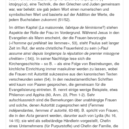
ἰσοψηφία), eine Technik, die den Griechen und Juden gemeinsam
war, war beliebt: sie gab jedem Wort einen numerischen und
symbolischen Wert und basierte auf der Addition der Werte, die
jedem Buchstaben zukommt (51/52).
Im dritten Kapitel (
La maisonnée, fabrique de féminisme
?) stehen
Aspekte der Rolle der Frau im Vordergrund. Während Jesus in den
Evangelien als Mann erscheint, der die Frauen bevorzugte
(«
l’homme qui préférait les femmes»
, 53), steht Paulus seit langer
Zeit im Ruf, der erste christliche Frauenfeind zu sein («
Paul
assume ainsi depuis longtemps la réputation de premier misogyne
chrétien»
( 54)). In seiner Nachfolge lese sich die
Kirchengeschichte – so B. – als eine Folge von Bestrebungen, die
kirchliche Einrichtung immer maskuliner werden zu lassen, wobei
die Frauen mit Autorität sukzessive aus den kanonischen Texten
verschwunden seien (54). In den neutestamentlichen Schriften
wird kaum von Paaren gesprochen, die gemeinsam für die
Evangelisierung eintreten. B. nennt einige wenige Beispiele, etwa
Philemon und Apphia (60, Anm. 23, Phm 1-2). Sehr
aufschlussreich sind die Bemerkungen über unabhängige Frauen
und solche, denen Autorität zugesprochen wird (
Femmes
indépendantes, femmes d‘ autorité
, 63-68). B. spricht von Frauen,
die in den
Acta
genannt werden, darunter auch von Lydia (Ac 16,
14-15); sie wird als selbständige Händlerin vorgestellt, Chefin
eines Unternehmens (für Purpurstoffe) und Chefin der Familie, die