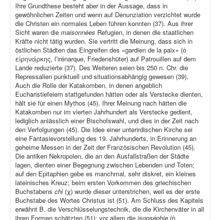
Ihre Grundthese besteht aber in der Aussage, dass in
gewöhnlichen Zeiten und wenn auf Denunziation verzichtet wurde
die Christen ein normales Leben führen konnten (37). Aus ihrer
Sicht waren die
maisonnées
Refugien, in denen die staatlichen
Kräfte nicht tätig wurden. Sie vertritt die Meinung, dass sich in
östlichen Städten das Eingreifen des «gardien de la paix» (ὁ
εἰρηνάρκης, l’irénarque, Friedenshüter) auf Patrouillen auf dem
Lande reduzierte (37). Des Weiteren seien bis 250 n. Chr. die
Repressalien punktuell und situationsabhängig gewesen (39).
Auch die Rolle der Katakomben, in denen angeblich
Eucharistiefeiern stattgefunden hätten oder als Verstecke dienten,
hält sie für einen Mythos (45). Ihrer Meinung nach hätten die
Katakomben nur im vierten Jahrhundert als Verstecke gedient,
lediglich anlässlich einer Bischofswahl, und dies in der Zeit nach
den Verfolgungen (45). Die Idee einer unterirdischen Kirche sei
eine Fantasievorstellung des 19. Jahrhunderts, in Erinnerung an
geheime Messen in der Zeit der Französischen Revolution (45).
Die antiken Nekropolen, die an den Ausfallstraßen der Städte
lagen, dienten einer Begegnung zwischen Lebenden und Toten;
auf den Epitaphien gebe es manchmal, sehr diskret, ein kleines
lateinisches Kreuz; beim ersten Vorkommen des griechischen
Buchstabens
chi
(χ) wurde dieser unterstrichen, weil es der erste
Buchstabe des Wortes Christus ist (51). Am Schluss des Kapitels
erwähnt B. die Verschlüsselungstechnik, die die Kirchenväter in all
ihren Formen schätzten (51); vor allem die
isopséphie
(ἡ