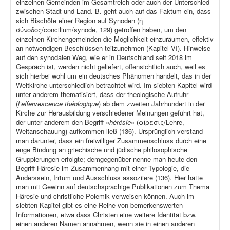
einzelnen Gemeinden im Gesamtreich oder auch der Unterschied
zwischen Stadt und Land. B. geht auch auf das Faktum ein, dass
sich Bischöfe einer Region auf Synoden (ἡ
σύνοδος/concilium/synode, 129) getroffen haben, um den
einzelnen Kirchengemeinden die Möglichkeit einzuräumen, effektiv
an notwendigen Beschlüssen teilzunehmen (Kapitel VI). Hinweise
auf den synodalen Weg, wie er in Deutschland seit 2018 im
Gespräch ist, werden nicht geliefert, offensichtlich auch, weil es
sich hierbei wohl um ein deutsches Phänomen handelt, das in der
Weltkirche unterschiedlich betrachtet wird. Im siebten Kapitel wird
unter anderem thematisiert, dass der theologische Aufruhr
(
l’effervescence théologique
) ab dem zweiten Jahrhundert in der
Kirche zur Herausbildung verschiedener Meinungen geführt hat,
der unter anderem den Begriff «
hérésie
» (αἵρεσις/Lehre,
Weltanschauung) aufkommen ließ (136). Ursprünglich verstand
man darunter, dass ein freiwilliger Zusammenschluss durch eine
enge Bindung an griechische und jüdische philosophische
Gruppierungen erfolgte; demgegenüber nenne man heute den
Begriff Häresie im Zusammenhang mit einer Typologie, die
Anderssein, Irrtum und Ausschluss assoziiere (136). Hier hätte
man mit Gewinn auf deutschsprachige Publikationen zum Thema
Häresie und christliche Polemik verweisen können. Auch im
siebten Kapitel gibt es eine Reihe von bemerkenswerten
Informationen, etwa dass Christen eine weitere Identität bzw.
einen anderen Namen annahmen, wenn sie in einen anderen