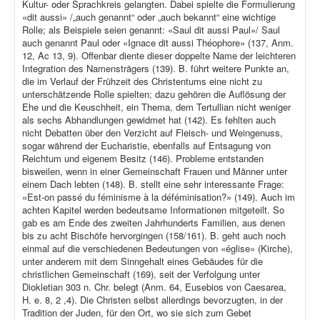
Kultur- oder Sprachkreis gelangten. Dabei spielte die Formulierung
«dit aussi» /„auch genannt“ oder „auch bekannt“ eine wichtige
Rolle; als Beispiele seien genannt: «Saul dit aussi Paul»/ Saul
auch genannt Paul oder «Ignace dit aussi Théophore» (137, Anm.
12, Ac 13, 9). Offenbar diente dieser doppelte Name der leichteren
Integration des Namensträgers (139). B. führt weitere Punkte an,
die im Verlauf der Frühzeit des Christentums eine nicht zu
unterschätzende Rolle spielten; dazu gehören die Auflösung der
Ehe und die Keuschheit, ein Thema, dem Tertullian nicht weniger
als sechs Abhandlungen gewidmet hat (142). Es fehlten auch
nicht Debatten über den Verzicht auf Fleisch- und Weingenuss,
sogar während der Eucharistie, ebenfalls auf Entsagung von
Reichtum und eigenem Besitz (146). Probleme entstanden
bisweilen, wenn in einer Gemeinschaft Frauen und Männer unter
einem Dach lebten (148). B. stellt eine sehr interessante Frage:
«Est-on passé du féminisme à la déféminisation?» (149). Auch im
achten Kapitel werden bedeutsame Informationen mitgeteilt. So
gab es am Ende des zweiten Jahrhunderts Familien, aus denen
bis zu acht Bischöfe hervorgingen (158/161). B. geht auch noch
einmal auf die verschiedenen Bedeutungen von «église» (Kirche),
unter anderem mit dem Sinngehalt eines Gebäudes für die
christlichen Gemeinschaft (169), seit der Verfolgung unter
Diokletian 303 n. Chr. belegt (Anm. 64, Eusebios von Caesarea,
H. e. 8, 2 ,4). Die Christen selbst allerdings bevorzugten, in der
Tradition der Juden, für den Ort, wo sie sich zum Gebet