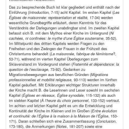
Das zu besprechende Buch ist klar gegliedert und enthält nach der
Einführung (
Introduction,
7-15
)
acht Kapitel. Im ersten Kapitel (
Les
Églises de maisonnée: représentation et réalité,
17-34) werden
wesentliche Grundbegriffe erläutert, deren Kenntnis für das
Verständnis der Darlegungen unabdingbar sind. Im zweiten Kapitel
befasst sich B. mit dem Mythos einer Kirche im Untergrund (
Ni
cachées, ni confinées: le mythe d’une Église souterraine
, 35-52).
Im Mittelpunkt des dritten Kapitels werden Fragen zu den
Freiheiten und den Zwängen der Frauen in der Frühzeit des
Christentums behandelt (
La maisonnée, fabrique de féminisme
?,
53-71), während im vierten Kapitel Überlegungen zum
Sklavenstand im Vordergrund stehen (
Fraternité et dépendance: la
question de l’esclavage
, 73-92). Gedanken zu
Migrationsbewegungen aus beruflichen Gründen (
Migrations
professionnelles et mobilité religieuse,
93-113) werden im fünften
Kapitel geäußert. Mit Erklärungen wichtiger Strukturen innerhalb
der Kirche macht B. die Leserinnen und Leser sowohl im sechsten
Kapitel (
Églises en réseaux, Église synodale
, 115-132) als auch
im siebten Kapitel (
À l’heure du choix personnel
, 133-152) vertraut.
Im achten und letzten Kapitel geht es um die Entwicklung und
Kontinuität der Kirche im Kleinen und im Großen (
Entre évolution
et continuité: de l’Église à la maison à la Maison de l’Église
, 153-
171). Daran schließen sich eine Zusammenfassung (
Conclusion
,
173-180), die Anmerkungen (
Notes
, 181-207) sowie eine