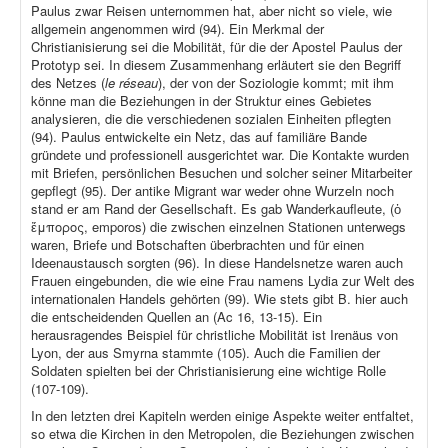
Paulus zwar Reisen unternommen hat, aber nicht so viele, wie
allgemein angenommen wird (94). Ein Merkmal der
Christianisierung sei die Mobilität, für die der Apostel Paulus der
Prototyp sei. In diesem Zusammenhang erläutert sie den Begriff
des Netzes (
le réseau
), der von der Soziologie kommt; mit ihm
könne man die Beziehungen in der Struktur eines Gebietes
analysieren, die die verschiedenen sozialen Einheiten pflegten
(94). Paulus entwickelte ein Netz, das auf familiäre Bande
gründete und professionell ausgerichtet war. Die Kontakte wurden
mit Briefen, persönlichen Besuchen und solcher seiner Mitarbeiter
gepflegt (95). Der antike Migrant war weder ohne Wurzeln noch
stand er am Rand der Gesellschaft. Es gab Wanderkaufleute, (ὁ
ἔμπορος, emporos) die zwischen einzelnen Stationen unterwegs
waren, Briefe und Botschaften überbrachten und für einen
Ideenaustausch sorgten (96). In diese Handelsnetze waren auch
Frauen eingebunden, die wie eine Frau namens Lydia zur Welt des
internationalen Handels gehörten (99). Wie stets gibt B. hier auch
die entscheidenden Quellen an (Ac 16, 13-15). Ein
herausragendes Beispiel für christliche Mobilität ist Irenäus von
Lyon, der aus Smyrna stammte (105). Auch die Familien der
Soldaten spielten bei der Christianisierung eine wichtige Rolle
(107-109).
In den letzten drei Kapiteln werden einige Aspekte weiter entfaltet,
so etwa die Kirchen in den Metropolen, die Beziehungen zwischen