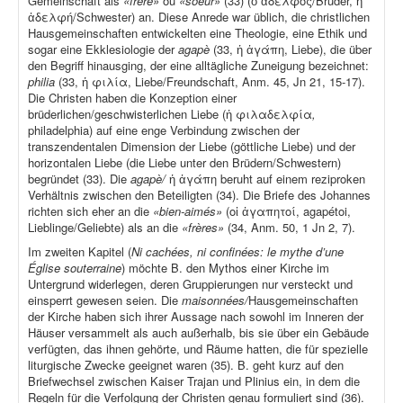
Gemeinschaft als
«frère»
ou
«soeur»
(33) (ὁ ἀδελφός/Bruder, ἡ
ἀδελφή/Schwester) an. Diese Anrede war üblich, die christlichen
Hausgemeinschaften entwickelten eine Theologie, eine Ethik und
sogar eine Ekklesiologie der
agapè
(33, ἡ ἀγάπη, Liebe), die über
den Begriff hinausging, der eine alltägliche Zuneigung bezeichnet:
philia
(33, ἡ φιλία, Liebe/Freundschaft, Anm. 45, Jn 21, 15-17).
Die Christen haben die Konzeption einer
brüderlichen/geschwisterlichen Liebe (ἡ φιλαδελφία
,
philadelphia) auf eine enge Verbindung zwischen der
transzendentalen Dimension der Liebe (göttliche Liebe) und der
horizontalen Liebe (die Liebe unter den Brüdern/Schwestern)
begründet (33). Die
agapè/
ἡ ἀγάπη beruht auf einem reziproken
Verhältnis zwischen den Beteiligten (34). Die Briefe des Johannes
richten sich eher an die
«bien-aimés»
(οἱ ἀγαπητοί, agapétoi,
Lieblinge/Geliebte) als an die
«frères»
(34, Anm. 50, 1 Jn 2, 7).
Im zweiten Kapitel (
Ni cachées, ni confinées: le mythe d’une
Église souterraine
) möchte B. den Mythos einer Kirche im
Untergrund widerlegen, deren Gruppierungen nur versteckt und
einsperrt gewesen seien. Die
maisonnées/
Hausgemeinschaften
der Kirche haben sich ihrer Aussage nach sowohl im Inneren der
Häuser versammelt als auch außerhalb, bis sie über ein Gebäude
verfügten, das ihnen gehörte, und Räume hatten, die für spezielle
liturgische Zwecke geeignet waren (35). B. geht kurz auf den
Briefwechsel zwischen Kaiser Trajan und Plinius ein, in dem die
Regeln für die Verfolgung der Christen genau formuliert sind (36).