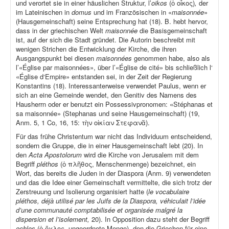
und verortet sie in einer häuslichen Struktur, l’
oikos
(ὁ οἶκος)
,
der
im Lateinischen in
domus
und im Französischen in «
maisonnée
»
(Hausgemeinschaft) seine Entsprechung hat (18). B. hebt hervor,
dass in der griechischen Welt
maisonnée
die Basisgemeinschaft
ist, auf der sich die Stadt gründet. Die Autorin beschreibt mit
wenigen Strichen die Entwicklung der Kirche, die ihren
Ausgangspunkt bei diesen
maisonnées
genommen habe, also als
l’«Église par maisonnées», über l’«Église de cité» bis schließlich l‘
«Église d‘Empire» entstanden sei, in der Zeit der Regierung
Konstantins (18). Interessanterweise verwendet Paulus, wenn er
sich an eine Gemeinde wendet, den Genitiv des Namens des
Hausherrn oder er benutzt ein Possessivpronomen: «Stéphanas et
sa maisonnée» (Stephanas und seine Hausgemeinschaft) (19,
Anm. 5, 1 Co, 16, 15: τὴν οἰκίαν Στεφανᾶ).
Für das frühe Christentum war nicht das Individuum entscheidend,
sondern die Gruppe, die in einer Hausgemeinschaft lebt (20). In
den
Acta Apostolorum
wird die Kirche von Jerusalem mit dem
Begriff
pléthos
(ὁ πλῆθος, Menschenmenge) bezeichnet, ein
Wort, das bereits die Juden in der Diaspora (Anm. 9) verwendeten
und das die Idee einer Gemeinschaft vermittelte, die sich trotz der
Zerstreuung und Isolierung organisiert hatte (
le vocabulaire
pléthos, déjà utilisé par les Juifs de la Diaspora, véhiculait l’idée
d’une communauté comptabilisée et organisée malgré la
dispersion et l’isolement,
20). In Opposition dazu steht der Begriff
ochlos
(ὁ ὄχλος, ungeordnete Menge), den die Griechen für eine