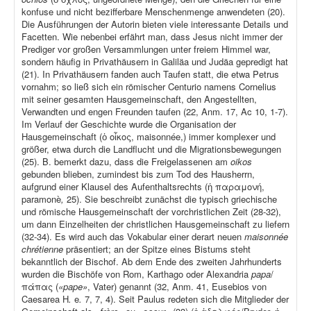
konfuse und nicht bezifferbare Menschenmenge anwendeten (20).
Die Ausführungen der Autorin bieten viele interessante Details und
Facetten. Wie nebenbei erfährt man, dass Jesus nicht immer der
Prediger vor großen Versammlungen unter freiem Himmel war,
sondern häufig in Privathäusern in Galiläa und Judäa gepredigt hat
(21). In Privathäusern fanden auch Taufen statt, die etwa Petrus
vornahm; so ließ sich ein römischer Centurio namens Cornelius
mit seiner gesamten Hausgemeinschaft, den Angestellten,
Verwandten und engen Freunden taufen (22, Anm. 17, Ac 10, 1-7).
Im Verlauf der Geschichte wurde die Organisation der
Hausgemeinschaft (ὁ οἶκος, maisonnée,) immer komplexer und
größer, etwa durch die Landflucht und die Migrationsbewegungen
(25). B. bemerkt dazu, dass die Freigelassenen am
oikos
gebunden blieben, zumindest bis zum Tod des Hausherrn,
aufgrund einer Klausel des Aufenthaltsrechts (ἡ παραμονή,
paramonè
,
25). Sie beschreibt zunächst die typisch griechische
und römische Hausgemeinschaft der vorchristlichen Zeit (28-32),
um dann Einzelheiten der christlichen Hausgemeinschaft zu liefern
(32-34). Es wird auch das Vokabular einer derart neuen
maisonnée
chrétienne
präsentiert; an der Spitze eines Bistums steht
bekanntlich der Bischof. Ab dem Ende des zweiten Jahrhunderts
wurden die Bischöfe von Rom, Karthago oder Alexandria
papa
/
πάπας (
«pape»
, Vater) genannt (32, Anm. 41, Eusebios von
Caesarea H
.
e
.
7, 7, 4). Seit Paulus redeten sich die Mitglieder der