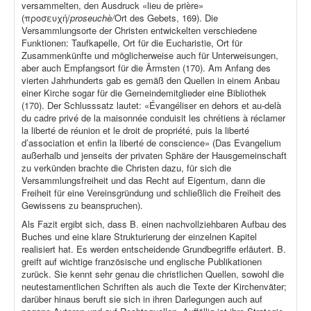
versammelten, den Ausdruck «lieu de prière»
(προσευχή/
proseuchè/
Ort des Gebets, 169). Die
Versammlungsorte der Christen entwickelten verschiedene
Funktionen: Taufkapelle, Ort für die Eucharistie, Ort für
Zusammenkünfte und möglicherweise auch für Unterweisungen,
aber auch Empfangsort für die Ärmsten (170). Am Anfang des
vierten Jahrhunderts gab es gemäß den Quellen in einem Anbau
einer Kirche sogar für die Gemeindemitglieder eine Bibliothek
(170). Der Schlusssatz lautet: «Évangéliser en dehors et au-delà
du cadre privé de la maisonnée conduisit les chrétiens à réclamer
la liberté de réunion et le droit de propriété, puis la liberté
d’association et enfin la liberté de conscience» (Das Evangelium
außerhalb und jenseits der privaten Sphäre der Hausgemeinschaft
zu verkünden brachte die Christen dazu, für sich die
Versammlungsfreiheit und das Recht auf Eigentum, dann die
Freiheit für eine Vereinsgründung und schließlich die Freiheit des
Gewissens zu beanspruchen).
Als Fazit ergibt sich, dass B. einen nachvollziehbaren Aufbau des
Buches und eine klare Strukturierung der einzelnen Kapitel
realisiert hat. Es werden entscheidende Grundbegriffe erläutert. B.
greift auf wichtige französische und englische Publikationen
zurück. Sie kennt sehr genau die christlichen Quellen, sowohl die
neutestamentlichen Schriften als auch die Texte der Kirchenväter;
darüber hinaus beruft sie sich in ihren Darlegungen auch auf