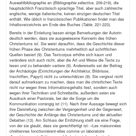
Auswahlbibliographie an (
Bibliographie sélective
, 209-219), die
hauptsächlich Französisch sprachige Titel, aber auch zahlreiche
englische, wenige italienische, keinen einzigen deutschen Titel
enthält. Wie üblich in französischen Publikationen findet man das
Inhaltsverzeichnis am Ende des Buches (
Table
, 221-223).
Bereits in der Einleitung lassen einige Bemerkungen der Autorin
deutlich werden, dass sie ausgewiesene Kennerin des frühen
Christentums ist. Sie weist daraufhin, dass die Geschichte dieser
frühen Phase des Christentums mehrheitlich auf schriftlichen
Quellen basiert (9). Das Textcorpus erhöhe sich kaum und
verändere sich auch nicht, aber die Art und Weise die Texte zu
lesen und zu behandeln variiere (9). Andererseits sei der Beitrag
der Archäologie (Einrichtungen der Architektur, Bildnisse,
Inschriften, Papyri) nicht zu unterschätzen (9). Sie vergisst nicht
darauf aufmerksam zu machen, dass man die christlichen Texte
nicht nur wegen ihres Informationsgehalts liest, sondern auch
wegen ihrer Techniken und Schreibstile, außerdem seien sie
Ausdruck einer Pastorale, bei der die Sorge um die
Kommunikation vorrangig ist (11). Nach ihrer Aussage bewegt sich
ihre Darstellung zwischen der Vergangenheit und der Gegenwart,
der Geschichte der Anfänge des Christentums und der aktuellen
Debatten (13). Am Schluss der Einführung stellt sie eine Frage,
von der sie glaubt, dass sie gerechtfertigt ist: «Les maisonnées
chrétiennes fonctionnèrent-elles comme un laboratoire