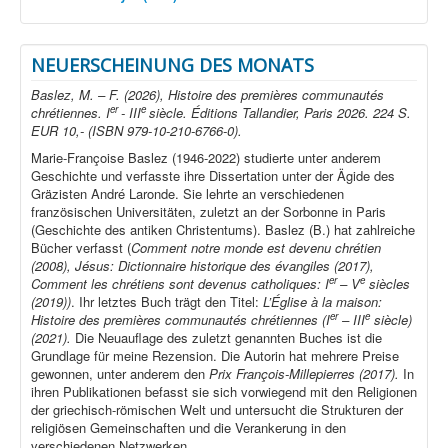
NEUERSCHEINUNG DES MONATS
Baslez, M. – F. (2026), Histoire des premières communautés
er
e
chrétiennes. I
- III
siècle. Éditions Tallandier, Paris 2026. 224 S.
EUR 10,- (ISBN 979-10-210-6766-0).
Marie-Françoise Baslez (1946-2022) studierte unter anderem
Geschichte und verfasste ihre Dissertation unter der Ägide des
Gräzisten André Laronde. Sie lehrte an verschiedenen
französischen Universitäten, zuletzt an der Sorbonne in Paris
(Geschichte des antiken Christentums). Baslez (B.) hat zahlreiche
Bücher verfasst (
Comment notre monde est devenu chrétien
(2008), Jésus: Dictionnaire historique des évangiles (2017),
er
e
Comment les chrétiens sont devenus catholiques: I
– V
siècles
(2019))
. Ihr letztes Buch trägt den Titel:
L’Église à la maison:
er
e
Histoire des premières communautés chrétiennes (I
– III
siècle)
(2021).
Die Neuauflage des zuletzt genannten Buches ist die
Grundlage für meine Rezension. Die Autorin hat mehrere Preise
gewonnen, unter anderem den
Prix François-Millepierres (2017).
In
ihren Publikationen befasst sie sich vorwiegend mit den Religionen
der griechisch-römischen Welt und untersucht die Strukturen der
religiösen Gemeinschaften und die Verankerung in den
verschiedenen Netzwerken.