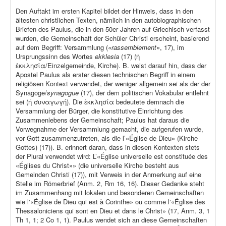
Den Auftakt im ersten Kapitel bildet der Hinweis, dass in den
ältesten christlichen Texten, nämlich in den autobiographischen
Briefen des Paulus, die in den 50er Jahren auf Griechisch verfasst
wurden, die Gemeinschaft der Schüler Christi erscheint, basierend
auf dem Begriff: Versammlung (
«rassemblement»
, 17), im
Ursprungssinn des Wortes
ekklesia
(17) (ἡ
ἐκκλησία/Einzelgemeinde, Kirche). B. weist darauf hin, dass der
Apostel Paulus als erster diesen technischen Begriff in einem
religiösen Kontext verwendet, der weniger allgemein sei als der der
Synagoge/
synagogue
(17), der dem politischen Vokabular entlehnt
sei (ἡ συναγωγή). Die ἐκκλησία bedeutete demnach die
Versammlung der Bürger, die konstitutive Einrichtung des
Zusammenlebens der Gemeinschaft; Paulus hat daraus die
Vorwegnahme der Versammlung gemacht, die aufgerufen wurde,
vor Gott zusammenzutreten, als die l’«Église de Dieu» (Kirche
Gottes) (17)). B. erinnert daran, dass in diesen Kontexten stets
der Plural verwendet wird: L’«Église universelle est constituée des
«Églises du Christ»» (die universelle Kirche besteht aus
Gemeinden Christi (17)), mit Verweis in der Anmerkung auf eine
Stelle im Römerbrief (Anm. 2, Rm 16, 16). Dieser Gedanke steht
im Zusammenhang mit lokalen und besonderen Gemeinschaften
wie l‘«Église de Dieu qui est à Corinthe» ou comme l‘«Église des
Thessaloniciens qui sont en Dieu et dans le Christ» (17, Anm. 3, 1
Th 1, 1; 2 Co 1, 1). Paulus wendet sich an diese Gemeinschaften