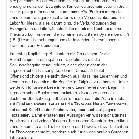
d’expériences et d’idées quand il s’est agi de confronter les
enseignements de l’Évangile et l’amour du prochain avec un droit
et une pratique fondée sur l’autoritarisme?» (Funktionierten die
christlichen Hausgemeinschaften wie ein Versuchslabor und ein
Labor für Ideen, als es darum ging, die Verkündigungen des
Evangeliums und die Nächstenliebe mit einem Recht und eine
Praxis zu konfrontieren, die auf einem autoritären System beruht?)
(15) (Diese Übersetzungen und die folgenden Übersetzungen
stammen vom Rezensenten).
Im ersten Kapitel legt B. insofern die Grundlagen für die
Ausführungen in den späteren Kapiteln, als sie die
Schlüsselbegriffe genau erklärt, diese aber nicht in der
altgriechischen Fassung, sondern in Umschrift bietet.
Offensichtlich geht sie nicht davon aus, dass ihre Leserinnen und
Leser in der Lage sind, die Begriffe im Original zu erfassen. Daher
werde ich für unsere Leserinnen und Leser jeweils den Begriff in
altgriechischen Buchstaben mitliefern, dazu aber auch eine
deutsche Übersetzung. Hilfreich ist auch, dass die Autorin stets
auf Quellen verweist, sei es auf die Texte des Neuen Testaments,
sei es auf Schriften der Kirchenväter, aber auch auf pagane
Textstellen. Damit erhalten ihre Aussagen ein wissenschaftliches
Fundament und zeigen übrigens ihre enorme Kenntnis der antiken
christlichen Literatur. Es bleibt noch der Hinweis, dass B. nicht nur
für Theologen schreibt, sondern auch für an den antiken Sprachen
Interessierte.