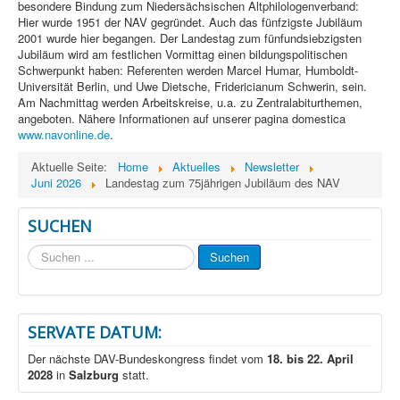
besondere Bindung zum Niedersächsischen Altphilologenverband:
Hier wurde 1951 der NAV gegründet. Auch das fünfzigste Jubiläum
2001 wurde hier begangen. Der Landestag zum fünfundsiebzigsten
Jubiläum wird am festlichen Vormittag einen bildungspolitischen
Schwerpunkt haben: Referenten werden Marcel Humar, Humboldt-
Universität Berlin, und Uwe Dietsche, Fridericianum Schwerin, sein.
Am Nachmittag werden Arbeitskreise, u.a. zu Zentralabiturthemen,
angeboten. Nähere Informationen auf unserer pagina domestica
www.navonline.de
.
Aktuelle Seite:
Home
Aktuelles
Newsletter
Juni 2026
Landestag zum 75jährigen Jubiläum des NAV
SUCHEN
Suchen
Suchen
...
SERVATE DATUM:
Der nächste DAV-Bundeskongress findet vom
18. bis 22. April
2028
in
Salzburg
statt.