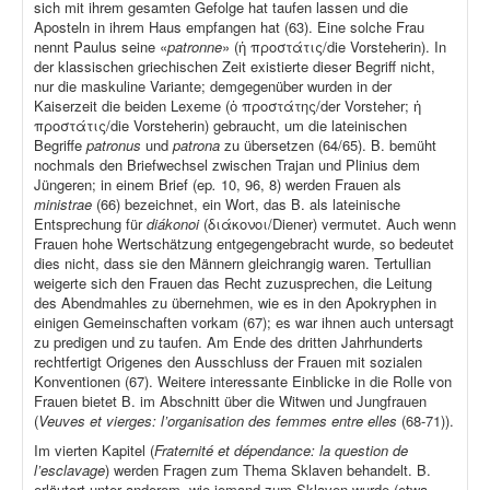
sich mit ihrem gesamten Gefolge hat taufen lassen und die
Aposteln in ihrem Haus empfangen hat (63). Eine solche Frau
nennt Paulus seine «
patronne
» (ἡ προστάτις/die Vorsteherin). In
der klassischen griechischen Zeit existierte dieser Begriff nicht,
nur die maskuline Variante; demgegenüber wurden in der
Kaiserzeit die beiden Lexeme (ὁ προστάτης/der Vorsteher; ἡ
προστάτις/die Vorsteherin) gebraucht, um die lateinischen
Begriffe
patronus
und
patrona
zu übersetzen (64/65). B. bemüht
nochmals den Briefwechsel zwischen Trajan und Plinius dem
Jüngeren; in einem Brief (ep
.
10, 96, 8) werden Frauen als
ministrae
(66) bezeichnet, ein Wort, das B. als lateinische
Entsprechung für
diákonoi
(διάκονοι/Diener) vermutet. Auch wenn
Frauen hohe Wertschätzung entgegengebracht wurde, so bedeutet
dies nicht, dass sie den Männern gleichrangig waren. Tertullian
weigerte sich den Frauen das Recht zuzusprechen, die Leitung
des Abendmahles zu übernehmen, wie es in den Apokryphen in
einigen Gemeinschaften vorkam (67); es war ihnen auch untersagt
zu predigen und zu taufen. Am Ende des dritten Jahrhunderts
rechtfertigt Origenes den Ausschluss der Frauen mit sozialen
Konventionen (67). Weitere interessante Einblicke in die Rolle von
Frauen bietet B. im Abschnitt über die Witwen und Jungfrauen
(
Veuves et vierges: l’organisation des femmes entre elles
(68-71)).
Im vierten Kapitel (
Fraternité et dépendance: la question de
l’esclavage
) werden Fragen zum Thema Sklaven behandelt. B.
erläutert unter anderem, wie jemand zum Sklaven wurde (etwa